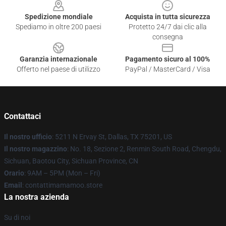
Spedizione mondiale
Acquista in tutta sicurezza
Spediamo in oltre 200 paesi
Protetto 24/7 dai clic alla
consegna
Garanzia internazionale
Pagamento sicuro al 100%
Offerto nel paese di utilizzo
PayPal / MasterCard / Visa
Contattaci
Il nostro ufficio
: 5211 N Ervay St, Dallas, TX 75201, US
Il nostro magazzino
: No. 18, Sezione 2, Renmin South Road, Chengdu,
Sichuan, Baotou City, Sichuan Province, CN
Orario
: 9AM – 5PM (Mon – Fri)
Email
: contattimamamoo.store
La nostra azienda
Su di noi