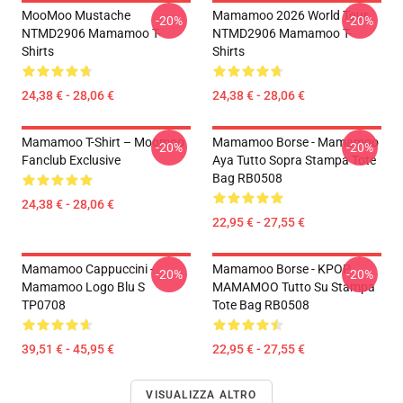
MooMoo Mustache
Mamamoo 2026 World Tour
-20%
-20%
NTMD2906 Mamamoo T-
NTMD2906 Mamamoo T-
Shirts
Shirts
24,38 € - 28,06 €
24,38 € - 28,06 €
Mamamoo T-Shirt – Moomoo
Mamamoo Borse - Mamamoo
-20%
-20%
Fanclub Exclusive
Aya Tutto Sopra Stampa Tote
Bag RB0508
24,38 € - 28,06 €
22,95 € - 27,55 €
Mamamoo Cappuccini -
Mamamoo Borse - KPOP
-20%
-20%
Mamamoo Logo Blu S
MAMAMOO Tutto Su Stampa
TP0708
Tote Bag RB0508
39,51 € - 45,95 €
22,95 € - 27,55 €
VISUALIZZA ALTRO