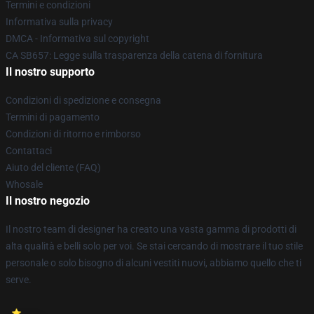
Termini e condizioni
Informativa sulla privacy
DMCA - Informativa sul copyright
CA SB657: Legge sulla trasparenza della catena di fornitura
Il nostro supporto
Condizioni di spedizione e consegna
Termini di pagamento
Condizioni di ritorno e rimborso
Contattaci
Aiuto del cliente (FAQ)
Whosale
Il nostro negozio
Il nostro team di designer ha creato una vasta gamma di prodotti di
alta qualità e belli solo per voi. Se stai cercando di mostrare il tuo stile
personale o solo bisogno di alcuni vestiti nuovi, abbiamo quello che ti
serve.