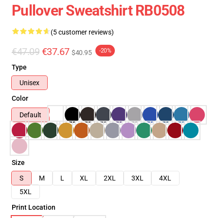
Pullover Sweatshirt RB0508
(5 customer reviews)
€47.09
€37.67
-20%
$40.95
Type
Unisex
Color
Default
Size
S
M
L
XL
2XL
3XL
4XL
5XL
Print Location