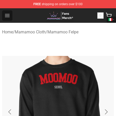
FREE
shipping on orders over $100
Mamamoo Store - Official Mamamoo Merchandise Shop
Open menu
Home
/
Mamamoo Cloth
/
Mamamoo Felpe