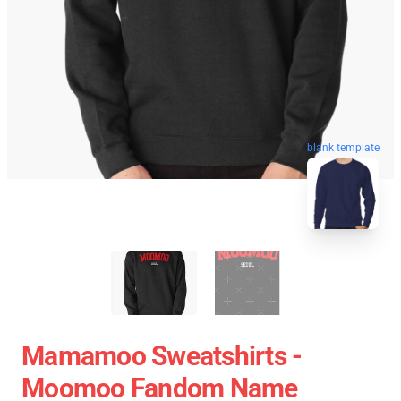
blank template
Mamamoo Sweatshirts -
Moomoo Fandom Name