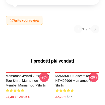
Write your review
1
/
1
I prodotti più venduti
Mamamoo 4Ward 2026 World
MAMAMOO Concert Tour
-20%
-20%
Tour Shirt - Mamamoo
NTMD2906 Mamamoo T-
Member Mamamoo T-Shirts
Shirts
24,38 € - 28,06 €
32,20 €
$35