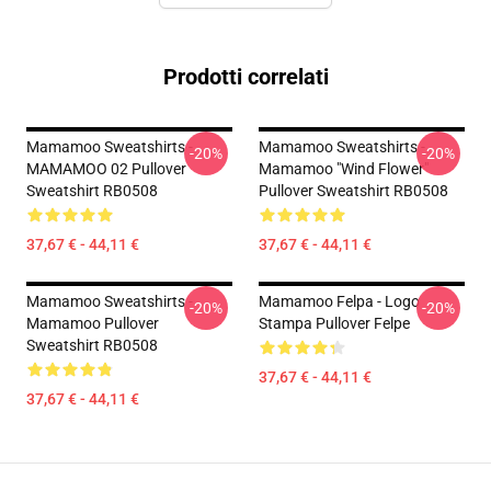
Prodotti correlati
Mamamoo Sweatshirts -
Mamamoo Sweatshirts -
-20%
-20%
MAMAMOO 02 Pullover
Mamamoo "Wind Flower"
Sweatshirt RB0508
Pullover Sweatshirt RB0508
37,67 € - 44,11 €
37,67 € - 44,11 €
Mamamoo Sweatshirts -
Mamamoo Felpa - Logo
-20%
-20%
Mamamoo Pullover
Stampa Pullover Felpe
Sweatshirt RB0508
37,67 € - 44,11 €
37,67 € - 44,11 €
Footer