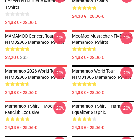
Concert NTMD0608 Mamamoo
Mamamoo T-Shirts
T-Shirts
24,38 € - 28,06 €
24,38 € - 28,06 €
MAMAMOO Concert Tour
MooMoo Mustache NTMD2906
-20%
-20%
NTMD2906 Mamamoo T-Shirts
Mamamoo T-Shirts
32,20 €
$35
24,38 € - 28,06 €
Mamamoo 2026 World Tour
Mamamoo World Tour
-20%
-20%
NTMD2906 Mamamoo T-Shirts
NTMD1906 Mamamoo T-Shirts
24,38 € - 28,06 €
24,38 € - 28,06 €
Mamamoo T-Shirt – Moomoo
Mamamoo T-Shirt – Harmony
-20%
-20%
Fanclub Exclusive
Equalizer Graphic
24,38 € - 28,06 €
24,38 € - 28,06 €