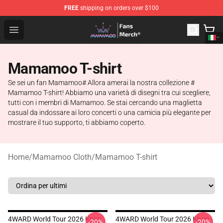
FREE
shipping on orders over $100
Mamamoo Store - Official Mamamoo Merchandise Shop
Open menu
Mamamoo T-shirt
Se sei un fan Mamamoo# Allora amerai la nostra collezione #
Mamamoo T-shirt! Abbiamo una varietà di disegni tra cui scegliere,
tutti con i membri di Mamamoo. Se stai cercando una maglietta
casual da indossare ai loro concerti o una camicia più elegante per
mostrare il tuo supporto, ti abbiamo coperto.
Home
/
Mamamoo Cloth
/
Mamamoo T-shirt
4WARD World Tour 2026 Kpop,
4WARD World Tour 2026 Kpop,
-20%
-20%