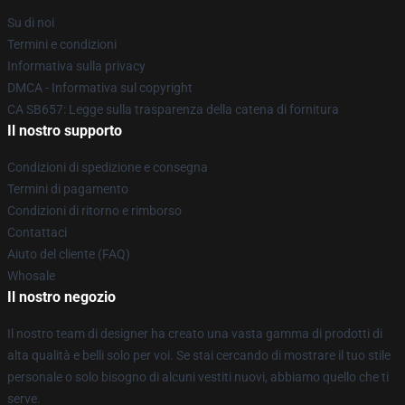
Su di noi
Termini e condizioni
Informativa sulla privacy
DMCA - Informativa sul copyright
CA SB657: Legge sulla trasparenza della catena di fornitura
Il nostro supporto
Condizioni di spedizione e consegna
Termini di pagamento
Condizioni di ritorno e rimborso
Contattaci
Aiuto del cliente (FAQ)
Whosale
Il nostro negozio
Il nostro team di designer ha creato una vasta gamma di prodotti di
alta qualità e belli solo per voi. Se stai cercando di mostrare il tuo stile
personale o solo bisogno di alcuni vestiti nuovi, abbiamo quello che ti
serve.