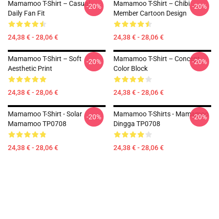
Mamamoo T-Shirt – Casual
Mamamoo T-Shirt – Chibi
-20%
-20%
Daily Fan Fit
Member Cartoon Design
24,38 € - 28,06 €
24,38 € - 28,06 €
Mamamoo T-Shirt – Soft
Mamamoo T-Shirt – Concept
-20%
-20%
Aesthetic Print
Color Block
24,38 € - 28,06 €
24,38 € - 28,06 €
Mamamoo T-Shirt - Solar
Mamamoo T-Shirts - Mamamoo
-20%
-20%
Mamamoo TP0708
Dingga TP0708
24,38 € - 28,06 €
24,38 € - 28,06 €