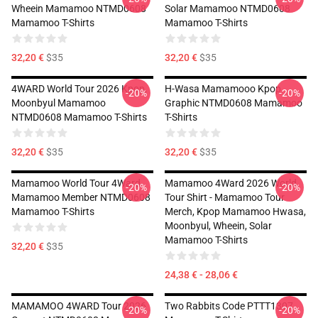
Wheein Mamamoo NTMD0608
Solar Mamamoo NTMD0608
Mamamoo T-Shirts
Mamamoo T-Shirts
32,20 €
$35
32,20 €
$35
4WARD World Tour 2026 Kpop,
H-Wasa Mamamooo Kpop
-20%
-20%
Moonbyul Mamamoo
Graphic NTMD0608 Mamamoo
NTMD0608 Mamamoo T-Shirts
T-Shirts
32,20 €
$35
32,20 €
$35
Mamamoo World Tour 4Ward,
Mamamoo 4Ward 2026 World
-20%
-20%
Mamamoo Member NTMD0608
Tour Shirt - Mamamoo Tour
Mamamoo T-Shirts
Merch, Kpop Mamamoo Hwasa,
Moonbyul, Wheein, Solar
Mamamoo T-Shirts
32,20 €
$35
24,38 € - 28,06 €
MAMAMOO 4WARD Tour 2026
Two Rabbits Code PTTT1307
-20%
-20%