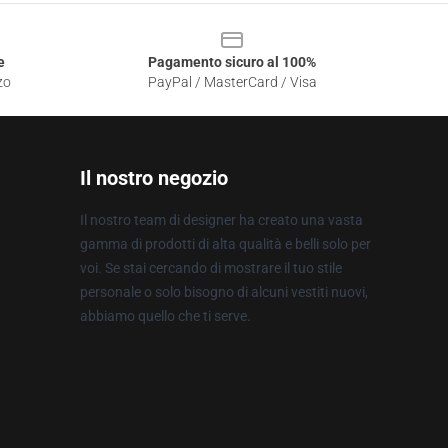
e
Pagamento sicuro al 100%
zo
PayPal / MasterCard / Visa
Il nostro negozio
Il nostro team di designer ha creato una vasta
gamma di prodotti di alta qualità e belli solo per
voi. Se stai cercando di mostrare il tuo stile
personale o solo bisogno di alcuni vestiti nuovi,
abbiamo quello che ti serve.