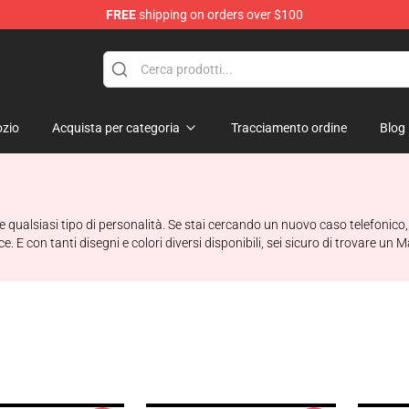
FREE
shipping on orders over $100
op
zio
Acquista per categoria
Tracciamento ordine
Blog
e qualsiasi tipo di personalità. Se stai cercando un nuovo caso telefo
iace. E con tanti disegni e colori diversi disponibili, sei sicuro di trovare 