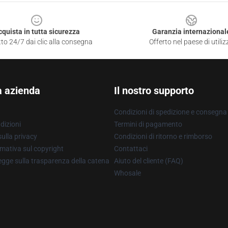
cquista in tutta sicurezza
Garanzia internazional
to 24/7 dai clic alla consegna
Offerto nel paese di utiliz
a azienda
Il nostro supporto
Condizioni di spedizione e consegna
dizioni
Termini di pagamento
ulla privacy
Condizioni di ritorno e rimborso
mativa sul copyright
Contattaci
gge sulla trasparenza della catena
Aiuto del cliente (FAQ)
Whosale