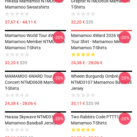
Hwasa Mamamoo NTMD0608
Graphic NTMD0608 Mamamoo
Mamamoo Sweatshirts
T-Shirts
37,67 € - 44,11 €
32,20 €
$35
Mamamoo World Tour 4Ward,
Mamamoo 4Ward 2026 World
-20%
-20%
Mamamoo Member NTMD0608
Tour Shirt - Mamamoo Member
Mamamoo T-Shirts
Mamamoo T-Shirts
32,20 €
$35
24,38 € - 28,06 €
MAMAMOO 4WARD Tour 2026
Wheein Burgundy Ombré
-20%
-20%
Concert NTMD0608 Mamamoo
NTMD3107 Mamamoo Baseball
T-Shirts
Jersey
24,38 € - 28,06 €
33,11 €
$35.99
Hwasa Skywave NTMD3107
Two Rabbits Code PTTT1307
-20%
-20%
Mamamoo Baseball Jersey
Mamamoo T-Shirts