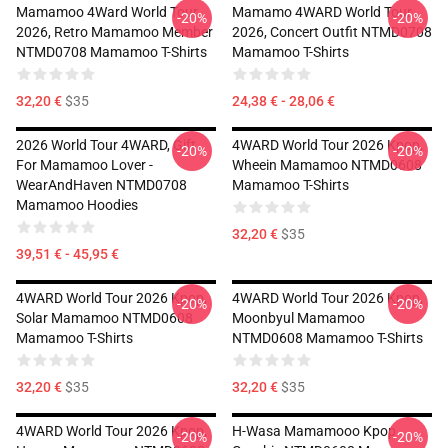
Mamamoo 4Ward World Tour
Mamamo 4WARD World Tour
-20%
-20%
2026, Retro Mamamoo Member
2026, Concert Outfit NTMD0708
NTMD0708 Mamamoo T-Shirts
Mamamoo T-Shirts
32,20 €
$35
24,38 € - 28,06 €
2026 World Tour 4WARD, Gift
4WARD World Tour 2026 Kpop,
-20%
-20%
For Mamamoo Lover -
Wheein Mamamoo NTMD0608
WearAndHaven NTMD0708
Mamamoo T-Shirts
Mamamoo Hoodies
32,20 €
$35
39,51 € - 45,95 €
4WARD World Tour 2026 Kpop,
4WARD World Tour 2026 Kpop,
-20%
-20%
Solar Mamamoo NTMD0608
Moonbyul Mamamoo
Mamamoo T-Shirts
NTMD0608 Mamamoo T-Shirts
32,20 €
$35
32,20 €
$35
4WARD World Tour 2026 Kpop,
H-Wasa Mamamooo Kpop
-20%
-20%