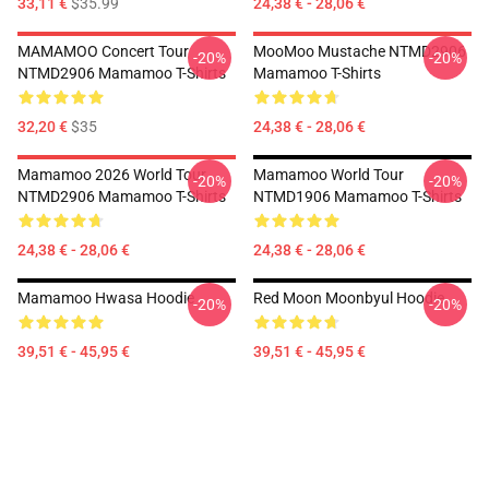
33,11 €
$35.99
24,38 € - 28,06 €
MAMAMOO Concert Tour
MooMoo Mustache NTMD2906
-20%
-20%
NTMD2906 Mamamoo T-Shirts
Mamamoo T-Shirts
32,20 €
$35
24,38 € - 28,06 €
Mamamoo 2026 World Tour
Mamamoo World Tour
-20%
-20%
NTMD2906 Mamamoo T-Shirts
NTMD1906 Mamamoo T-Shirts
24,38 € - 28,06 €
24,38 € - 28,06 €
Mamamoo Hwasa Hoodie
Red Moon Moonbyul Hoodie
-20%
-20%
39,51 € - 45,95 €
39,51 € - 45,95 €