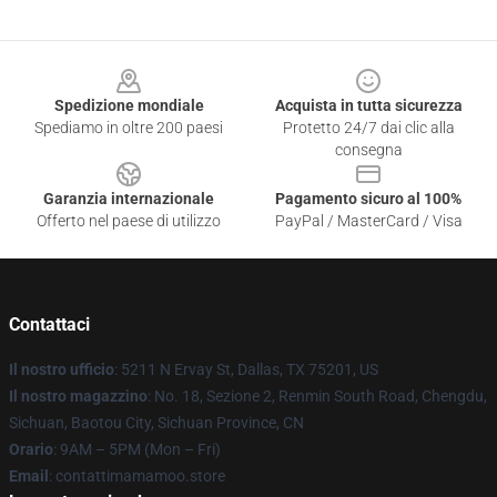
Footer
Spedizione mondiale
Acquista in tutta sicurezza
Spediamo in oltre 200 paesi
Protetto 24/7 dai clic alla
consegna
Garanzia internazionale
Pagamento sicuro al 100%
Offerto nel paese di utilizzo
PayPal / MasterCard / Visa
Contattaci
Il nostro ufficio
: 5211 N Ervay St, Dallas, TX 75201, US
Il nostro magazzino
: No. 18, Sezione 2, Renmin South Road, Chengdu,
Sichuan, Baotou City, Sichuan Province, CN
Orario
: 9AM – 5PM (Mon – Fri)
Email
: contattimamamoo.store