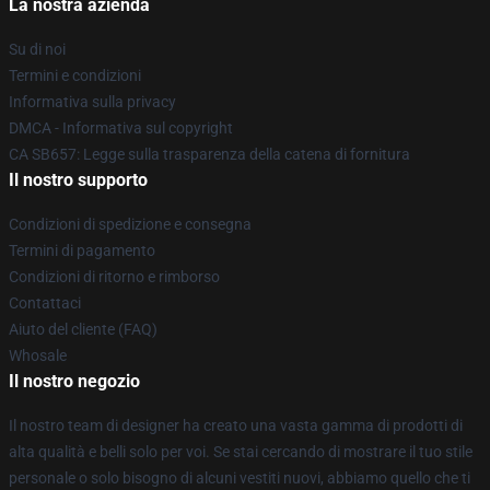
La nostra azienda
Su di noi
Termini e condizioni
Informativa sulla privacy
DMCA - Informativa sul copyright
CA SB657: Legge sulla trasparenza della catena di fornitura
Il nostro supporto
Condizioni di spedizione e consegna
Termini di pagamento
Condizioni di ritorno e rimborso
Contattaci
Aiuto del cliente (FAQ)
Whosale
Il nostro negozio
Il nostro team di designer ha creato una vasta gamma di prodotti di
alta qualità e belli solo per voi. Se stai cercando di mostrare il tuo stile
personale o solo bisogno di alcuni vestiti nuovi, abbiamo quello che ti