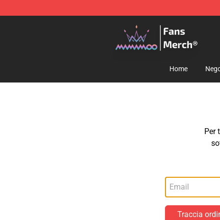
Mamamoo Store - Official Mamamoo Merchandise Sh
Home
Nego
Per 
so
Traccia ordi