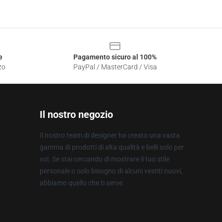
e
Pagamento sicuro al 100%
zo
PayPal / MasterCard / Visa
Il nostro negozio
Il nostro team di designer ha creato una vasta
gamma di prodotti di alta qualità e belli solo per
voi. Se stai cercando di mostrare il tuo stile
personale o solo bisogno di alcuni vestiti nuovi,
abbiamo quello che ti serve.