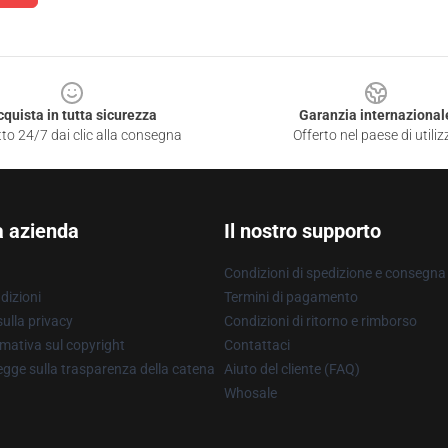
cquista in tutta sicurezza
Garanzia internazional
to 24/7 dai clic alla consegna
Offerto nel paese di utiliz
a azienda
Il nostro supporto
Condizioni di spedizione e consegna
dizioni
Termini di pagamento
ulla privacy
Condizioni di ritorno e rimborso
mativa sul copyright
Contattaci
gge sulla trasparenza della catena
Aiuto del cliente (FAQ)
Whosale