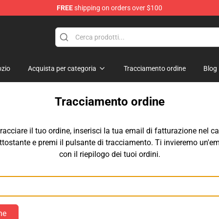
FREE
shipping on orders over $100
op
zio
Acquista per categoria
Tracciamento ordine
Blog
Tracciamento ordine
tracciare il tuo ordine, inserisci la tua email di fatturazione nel 
ttostante e premi il pulsante di tracciamento. Ti invieremo un'em
con il riepilogo dei tuoi ordini.
Email
ne