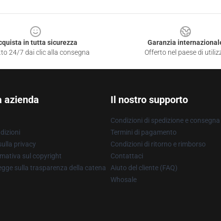
cquista in tutta sicurezza
Garanzia internazional
to 24/7 dai clic alla consegna
Offerto nel paese di utiliz
a azienda
Il nostro supporto
Condizioni di spedizione e consegna
dizioni
Termini di pagamento
ulla privacy
Condizioni di ritorno e rimborso
mativa sul copyright
Contattaci
gge sulla trasparenza della catena
Aiuto del cliente (FAQ)
Whosale