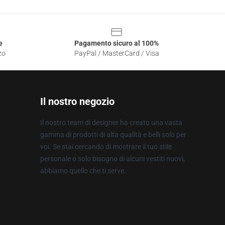
e
Pagamento sicuro al 100%
zo
PayPal / MasterCard / Visa
Il nostro negozio
Il nostro team di designer ha creato una vasta
gamma di prodotti di alta qualità e belli solo per
voi. Se stai cercando di mostrare il tuo stile
personale o solo bisogno di alcuni vestiti nuovi,
abbiamo quello che ti serve.