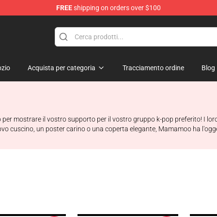
FREE
shipping on orders over $100
op
zio
Acquista per categoria
Tracciamento ordine
Blog
r mostrare il vostro supporto per il vostro gruppo k-pop preferito! I loro
ovo cuscino, un poster carino o una coperta elegante, Mamamoo ha l'ogget