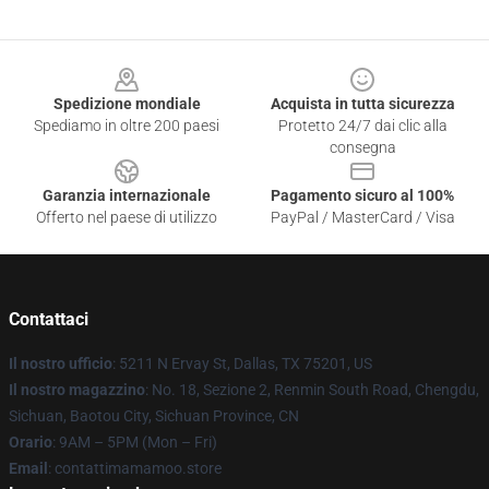
Footer
Spedizione mondiale
Acquista in tutta sicurezza
Spediamo in oltre 200 paesi
Protetto 24/7 dai clic alla
consegna
Garanzia internazionale
Pagamento sicuro al 100%
Offerto nel paese di utilizzo
PayPal / MasterCard / Visa
Contattaci
Il nostro ufficio
: 5211 N Ervay St, Dallas, TX 75201, US
Il nostro magazzino
: No. 18, Sezione 2, Renmin South Road, Chengdu,
Sichuan, Baotou City, Sichuan Province, CN
Orario
: 9AM – 5PM (Mon – Fri)
Email
: contattimamamoo.store