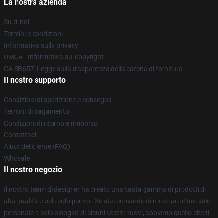
La nostra azienda
Su di noi
Termini e condizioni
Informativa sulla privacy
DMCA - Informativa sul copyright
CA SB657: Legge sulla trasparenza della catena di fornitura
Il nostro supporto
Condizioni di spedizione e consegna
Termini di pagamento
Condizioni di ritorno e rimborso
Contattaci
Aiuto del cliente (FAQ)
Whosale
Il nostro negozio
Il nostro team di designer ha creato una vasta gamma di prodotti di
alta qualità e belli solo per voi. Se stai cercando di mostrare il tuo stile
personale o solo bisogno di alcuni vestiti nuovi, abbiamo quello che ti