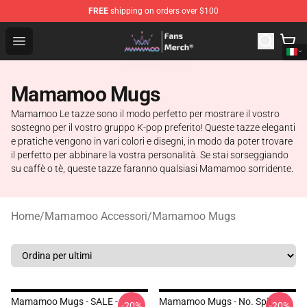
FREE
shipping on orders over $100
Mamamoo Store - Official Mamamoo Merchandise Shop
Open menu
Mamamoo Mugs
Mamamoo Le tazze sono il modo perfetto per mostrare il vostro
sostegno per il vostro gruppo K-pop preferito! Queste tazze eleganti
e pratiche vengono in vari colori e disegni, in modo da poter trovare
il perfetto per abbinare la vostra personalità. Se stai sorseggiando
su caffè o tè, queste tazze faranno qualsiasi Mamamoo sorridente.
Home
/
Mamamoo Accessori
/
Mamamoo Mugs
Mamamoo Mugs - SALE -
Mamamoo Mugs - No. Spit
-20%
-20%