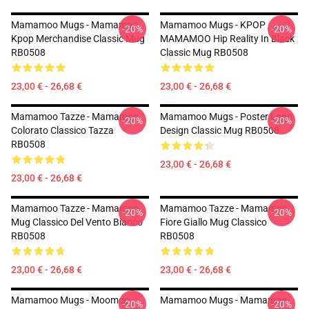
Mamamoo Mugs - Mamamoo
Mamamoo Mugs - KPOP
-20%
-20%
Kpop Merchandise Classic Mug
MAMAMOO Hip Reality In Black
RB0508
Classic Mug RB0508
23,00 € - 26,68 €
23,00 € - 26,68 €
Mamamoo Tazze - Mamamoo
Mamamoo Mugs - Poster Logo
-20%
-20%
Colorato Classico Tazza
Design Classic Mug RB0508
RB0508
23,00 € - 26,68 €
23,00 € - 26,68 €
Mamamoo Tazze - Mamamoo
Mamamoo Tazze - Mamamoo
-20%
-20%
Mug Classico Del Vento Bianco
Fiore Giallo Mug Classico
RB0508
RB0508
23,00 € - 26,68 €
23,00 € - 26,68 €
Mamamoo Mugs - Moomoo
Mamamoo Mugs - Mamamoo
-20%
-20%