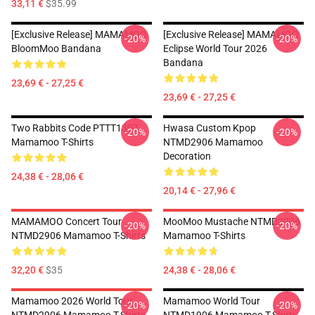
33,11 €
$35.99
[Exclusive Release] MAMAMOO
[Exclusive Release] MAMAMOO
-20%
-20%
BloomMoo Bandana
Eclipse World Tour 2026
Bandana
23,69 € - 27,25 €
23,69 € - 27,25 €
Two Rabbits Code PTTT1307
Hwasa Custom Kpop
-20%
-20%
Mamamoo T-Shirts
NTMD2906 Mamamoo
Decoration
24,38 € - 28,06 €
20,14 € - 27,96 €
MAMAMOO Concert Tour
MooMoo Mustache NTMD2906
-20%
-20%
NTMD2906 Mamamoo T-Shirts
Mamamoo T-Shirts
32,20 €
$35
24,38 € - 28,06 €
Mamamoo 2026 World Tour
Mamamoo World Tour
-20%
-20%