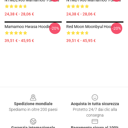
NTMD2906 Mamamoo T-Shirts
NTMD1906 Mamamoo T-Shirts
24,38 € - 28,06 €
24,38 € - 28,06 €
Mamamoo Hwasa Hoodie
Red Moon Moonbyul Hoodie
-20%
-20%
39,51 € - 45,95 €
39,51 € - 45,95 €
Footer
Spedizione mondiale
Acquista in tutta sicurezza
Spediamo in oltre 200 paesi
Protetto 24/7 dai clic alla
consegna
Garanzia internazionale
Pagamento sicuro al 100%