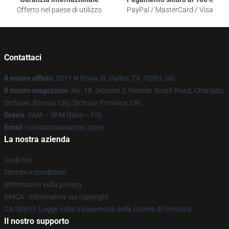
Offerto nel paese di utilizzo
PayPal / MasterCard / Visa
Contattaci
Il nostro ufficio
: 5211 N Ervay St, Dallas, TX 75201, US
Il nostro magazzino
: No. 18, Sezione 2, Renmin South Road, Chengdu,
Sichuan, Baotou City, Sichuan Province, CN
Orario
: 9AM – 5PM (Mon – Fri)
Email
: contattimamamoo.store
La nostra azienda
Su di noi
Termini e condizioni
Informativa sulla privacy
DMCA - Informativa sul copyright
CA SB657: Legge sulla trasparenza della catena di fornitura
Il nostro supporto