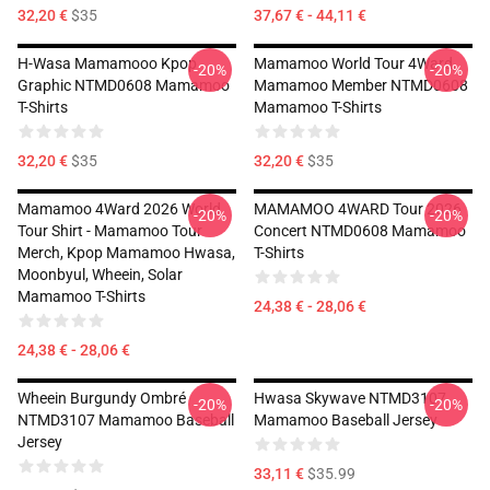
32,20 €
$35
37,67 € - 44,11 €
H-Wasa Mamamooo Kpop
Mamamoo World Tour 4Ward,
-20%
-20%
Graphic NTMD0608 Mamamoo
Mamamoo Member NTMD0608
T-Shirts
Mamamoo T-Shirts
32,20 €
$35
32,20 €
$35
Mamamoo 4Ward 2026 World
MAMAMOO 4WARD Tour 2026
-20%
-20%
Tour Shirt - Mamamoo Tour
Concert NTMD0608 Mamamoo
Merch, Kpop Mamamoo Hwasa,
T-Shirts
Moonbyul, Wheein, Solar
Mamamoo T-Shirts
24,38 € - 28,06 €
24,38 € - 28,06 €
Wheein Burgundy Ombré
Hwasa Skywave NTMD3107
-20%
-20%
NTMD3107 Mamamoo Baseball
Mamamoo Baseball Jersey
Jersey
33,11 €
$35.99