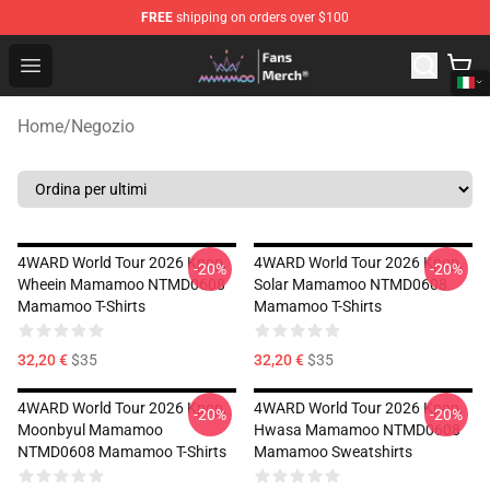
FREE
shipping on orders over $100
Mamamoo Store - Official Mamamoo Merchandise Shop
Open menu
Home
/
Negozio
4WARD World Tour 2026 Kpop,
4WARD World Tour 2026 Kpop,
-20%
-20%
Wheein Mamamoo NTMD0608
Solar Mamamoo NTMD0608
Mamamoo T-Shirts
Mamamoo T-Shirts
32,20 €
$35
32,20 €
$35
4WARD World Tour 2026 Kpop,
4WARD World Tour 2026 Kpop,
-20%
-20%
Moonbyul Mamamoo
Hwasa Mamamoo NTMD0608
NTMD0608 Mamamoo T-Shirts
Mamamoo Sweatshirts