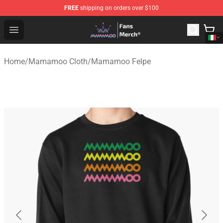
FREE
shipping on orders over $100
Mamamoo Store - Official Mamamoo Merchandise Shop
Open menu
Home
/
Mamamoo Cloth
/
Mamamoo Felpe