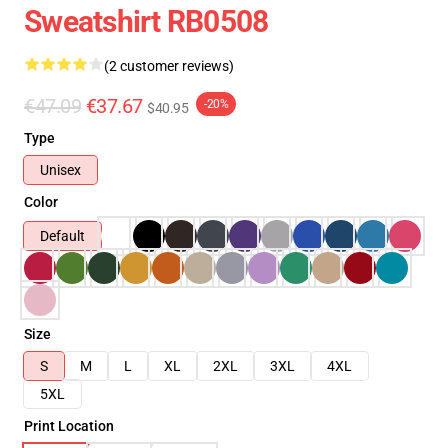
Sweatshirt RB0508
(2 customer reviews)
€47.09
€37.67
-20%
$40.95
Type
Unisex
Color
Default
Size
S
M
L
XL
2XL
3XL
4XL
5XL
Print Location