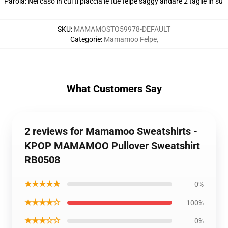
Parola: Nel caso in cui ti piaccia le tue felpe saggy andare 2 taglie in su
SKU
:
MAMAMOSTO59978-DEFAULT
Categorie
:
Mamamoo Felpe
,
What Customers Say
2 reviews for Mamamoo Sweatshirts -
KPOP MAMAMOO Pullover Sweatshirt
RB0508
★★★★★
0%
★★★★☆
100%
★★★☆☆
0%