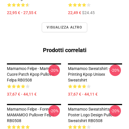
22,95 € - 27,55 €
22,49 €
$24.45
VISUALIZZA ALTRO
Prodotti correlati
Mamamoo Felpe - Mamamoo
Mamamoo Sweatshirt -
-20%
-20%
Cuore Patch Kpop Pullover
Printing Kpop Unisex
Felpa RB0508
Sweatshirt
37,67 € - 44,11 €
37,67 € - 44,11 €
Mamamoo Felpe - Forever
Mamamoo Sweatshirts -
-20%
-20%
MAMAMOO Pullover Felpa
Poster Logo Design Pullover
RB0508
Sweatshirt RB0508