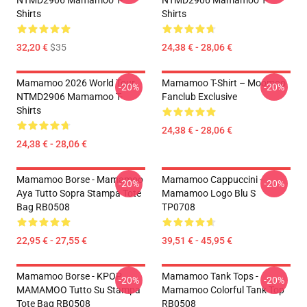
NTMD2906 Mamamoo T-
NTMD2906 Mamamoo T-
Shirts
Shirts
32,20 €
$35
24,38 € - 28,06 €
Mamamoo 2026 World Tour
Mamamoo T-Shirt – Moomoo
-20%
-20%
NTMD2906 Mamamoo T-
Fanclub Exclusive
Shirts
24,38 € - 28,06 €
24,38 € - 28,06 €
Mamamoo Borse - Mamamoo
Mamamoo Cappuccini -
-20%
-20%
Aya Tutto Sopra Stampa Tote
Mamamoo Logo Blu S
Bag RB0508
TP0708
22,95 € - 27,55 €
39,51 € - 45,95 €
Mamamoo Borse - KPOP
Mamamoo Tank Tops -
-20%
-20%
MAMAMOO Tutto Su Stampa
Mamamoo Colorful Tank Top
Tote Bag RB0508
RB0508