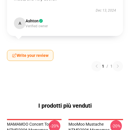
Dec 13, 2024
Ashton
A
Verified owner
Write your review
1
/
1
I prodotti più venduti
MAMAMOO Concert Tour
MooMoo Mustache
-20%
-20%