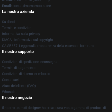
Email
: contattimamamoo.store
La nostra azienda
Su di noi
Termini e condizioni
Informativa sulla privacy
DMCA - Informativa sul copyright
CA SB657: Legge sulla trasparenza della catena di fornitura
Il nostro supporto
Condizioni di spedizione e consegna
Termini di pagamento
Condizioni di ritorno e rimborso
Contattaci
Aiuto del cliente (FAQ)
Whosale
Il nostro negozio
Il nostro team di designer ha creato una vasta gamma di prodotti di