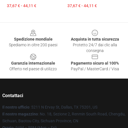
37,67 € - 44,11 €
37,67 € - 44,11 €
Footer
Spedizione mondiale
Acquista in tutta sicurezza
Spediamo in oltre 200 paesi
Protetto 24/7 dai clic alla
consegna
Garanzia internazionale
Pagamento sicuro al 100%
Offerto nel paese di utilizzo
PayPal / MasterCard / Visa
Contattaci
Il nostro ufficio
: 5211 N Ervay St, Dallas, TX 75201, US
Il nostro magazzino
: No. 18, Sezione 2, Renmin South Road, Chengdu,
Sichuan, Baotou City, Sichuan Province, CN
Orario
: 9AM – 5PM (Mon – Fri)