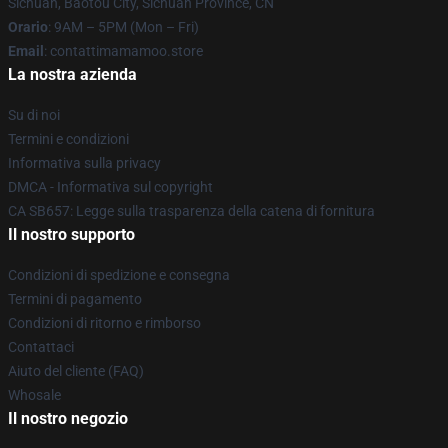
Sichuan, Baotou City, Sichuan Province, CN
Orario
: 9AM – 5PM (Mon – Fri)
Email
: contattimamamoo.store
La nostra azienda
Su di noi
Termini e condizioni
Informativa sulla privacy
DMCA - Informativa sul copyright
CA SB657: Legge sulla trasparenza della catena di fornitura
Il nostro supporto
Condizioni di spedizione e consegna
Termini di pagamento
Condizioni di ritorno e rimborso
Contattaci
Aiuto del cliente (FAQ)
Whosale
Il nostro negozio