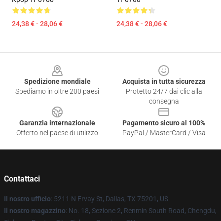
24,38 € - 28,06 €
24,38 € - 28,06 €
Footer
Spedizione mondiale
Acquista in tutta sicurezza
Spediamo in oltre 200 paesi
Protetto 24/7 dai clic alla
consegna
Garanzia internazionale
Pagamento sicuro al 100%
Offerto nel paese di utilizzo
PayPal / MasterCard / Visa
Contattaci
Il nostro ufficio
: 5211 N Ervay St, Dallas, TX 75201, US
Il nostro magazzino
: No. 18, Sezione 2, Renmin South Road, Chengdu,