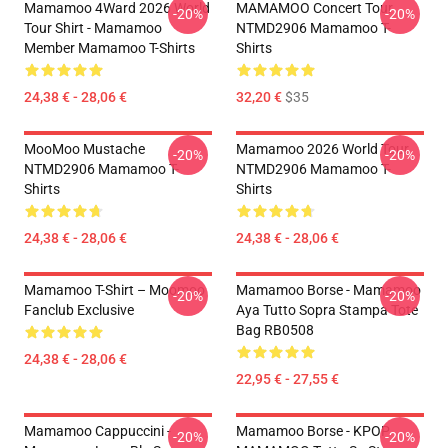
Mamamoo 4Ward 2026 World
MAMAMOO Concert Tour
-20%
-20%
Tour Shirt - Mamamoo
NTMD2906 Mamamoo T-
Member Mamamoo T-Shirts
Shirts
24,38 € - 28,06 €
32,20 €
$35
MooMoo Mustache
Mamamoo 2026 World Tour
-20%
-20%
NTMD2906 Mamamoo T-
NTMD2906 Mamamoo T-
Shirts
Shirts
24,38 € - 28,06 €
24,38 € - 28,06 €
Mamamoo T-Shirt – Moomoo
Mamamoo Borse - Mamamoo
-20%
-20%
Fanclub Exclusive
Aya Tutto Sopra Stampa Tote
Bag RB0508
24,38 € - 28,06 €
22,95 € - 27,55 €
Mamamoo Cappuccini -
Mamamoo Borse - KPOP
-20%
-20%