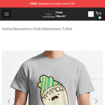
FREE
shipping on orders over $100
Mamamoo Store - Official Mamamoo Merchandise Shop
Open menu
Home
/
Mamamoo Cloth
/
Mamamoo T-shirt