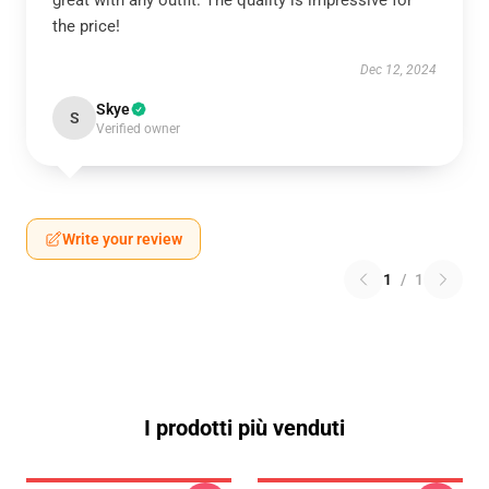
great with any outfit. The quality is impressive for
the price!
Dec 12, 2024
Skye
S
Verified owner
Write your review
1
/
1
I prodotti più venduti