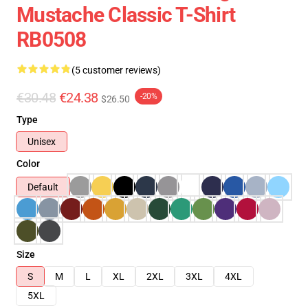
Mustache Classic T-Shirt
RB0508
(5 customer reviews)
€30.48
€24.38
-20%
$26.50
Type
Unisex
Color
Default
Size
S
M
L
XL
2XL
3XL
4XL
5XL