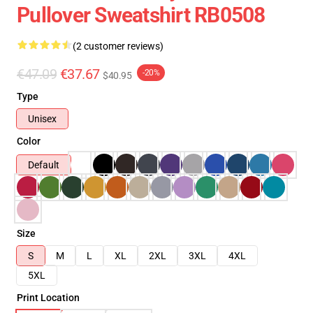
Pullover Sweatshirt RB0508
(2 customer reviews)
€47.09
€37.67
-20%
$40.95
Type
Unisex
Color
Default
Size
S
M
L
XL
2XL
3XL
4XL
5XL
Print Location