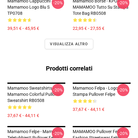
Mamamoo Cappuccini -
Mamamoo Borse - KPOP
-20%
-20%
Mamamoo Logo Blu S
MAMAMOO Tutto Su Stampa
TP0708
Tote Bag RB0508
39,51 € - 45,95 €
22,95 € - 27,55 €
VISUALIZZA ALTRO
Prodotti correlati
Mamamoo Sweatshirts -
Mamamoo Felpa - Logo
-20%
-20%
Mamamoo Colorful Pullover
Stampa Pullover Felpe
Sweatshirt RB0508
37,67 € - 44,11 €
37,67 € - 44,11 €
Mamamoo Felpe - Mamamoo
MAMAMOO Pullover Felpa -
-20%
-20%
Teletubbies!! Pullover Felpa
Fashion Streetwear Felpe