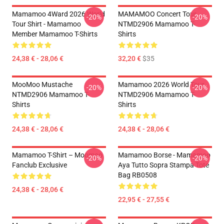
Mamamoo 4Ward 2026 World
MAMAMOO Concert Tour
-20%
-20%
Tour Shirt - Mamamoo
NTMD2906 Mamamoo T-
Member Mamamoo T-Shirts
Shirts
24,38 € - 28,06 €
32,20 €
$35
MooMoo Mustache
Mamamoo 2026 World Tour
-20%
-20%
NTMD2906 Mamamoo T-
NTMD2906 Mamamoo T-
Shirts
Shirts
24,38 € - 28,06 €
24,38 € - 28,06 €
Mamamoo T-Shirt – Moomoo
Mamamoo Borse - Mamamoo
-20%
-20%
Fanclub Exclusive
Aya Tutto Sopra Stampa Tote
Bag RB0508
24,38 € - 28,06 €
22,95 € - 27,55 €