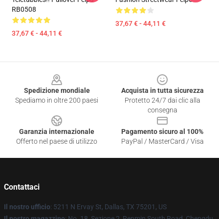
RB0508
37,67 € - 44,11 €
37,67 € - 44,11 €
Footer
Spedizione mondiale
Acquista in tutta sicurezza
Spediamo in oltre 200 paesi
Protetto 24/7 dai clic alla
consegna
Garanzia internazionale
Pagamento sicuro al 100%
Offerto nel paese di utilizzo
PayPal / MasterCard / Visa
Contattaci
Il nostro ufficio
: 5211 N Ervay St, Dallas, TX 75201, US
Il nostro magazzino
: No. 18, Sezione 2, Renmin South Road, Chengdu,