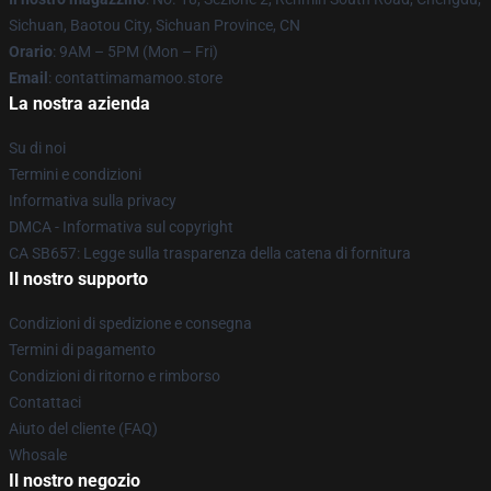
Sichuan, Baotou City, Sichuan Province, CN
Orario
: 9AM – 5PM (Mon – Fri)
Email
: contattimamamoo.store
La nostra azienda
Su di noi
Termini e condizioni
Informativa sulla privacy
DMCA - Informativa sul copyright
CA SB657: Legge sulla trasparenza della catena di fornitura
Il nostro supporto
Condizioni di spedizione e consegna
Termini di pagamento
Condizioni di ritorno e rimborso
Contattaci
Aiuto del cliente (FAQ)
Whosale
Il nostro negozio