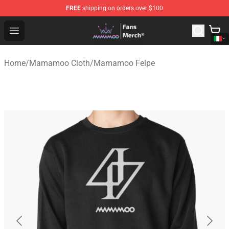
FREE
shipping on orders over $100
Mamamoo Store - Official Mamamoo Merchandise Shop
Open menu
Home
/
Mamamoo Cloth
/
Mamamoo Felpe