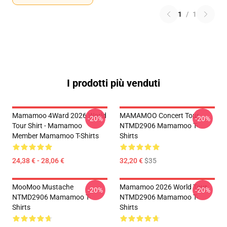
1
/
1
I prodotti più venduti
Mamamoo 4Ward 2026 World
MAMAMOO Concert Tour
-20%
-20%
Tour Shirt - Mamamoo
NTMD2906 Mamamoo T-
Member Mamamoo T-Shirts
Shirts
24,38 € - 28,06 €
32,20 €
$35
MooMoo Mustache
Mamamoo 2026 World Tour
-20%
-20%
NTMD2906 Mamamoo T-
NTMD2906 Mamamoo T-
Shirts
Shirts