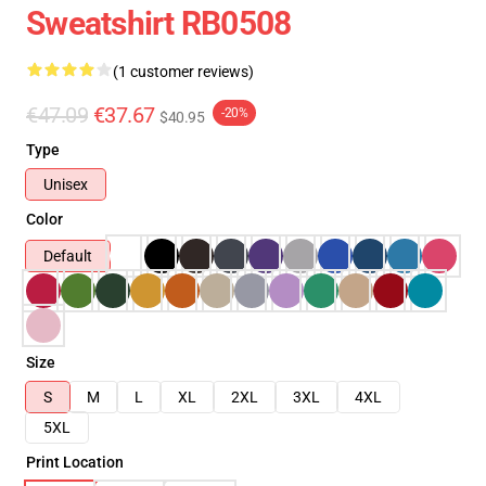
Sweatshirt RB0508
(1 customer reviews)
€47.09
€37.67
-20%
$40.95
Type
Unisex
Color
Default
Size
S
M
L
XL
2XL
3XL
4XL
5XL
Print Location