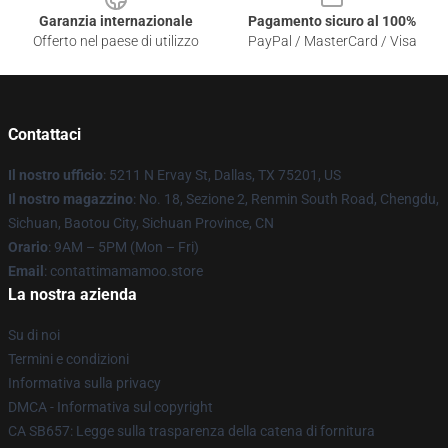
Garanzia internazionale
Pagamento sicuro al 100%
Offerto nel paese di utilizzo
PayPal / MasterCard / Visa
Contattaci
Il nostro ufficio
: 5211 N Ervay St, Dallas, TX 75201, US
Il nostro magazzino
: No. 18, Sezione 2, Renmin South Road, Chengdu,
Sichuan, Baotou City, Sichuan Province, CN
Orario
: 9AM – 5PM (Mon – Fri)
Email
: contattimamamoo.store
La nostra azienda
Su di noi
Termini e condizioni
Informativa sulla privacy
DMCA - Informativa sul copyright
CA SB657: Legge sulla trasparenza della catena di fornitura