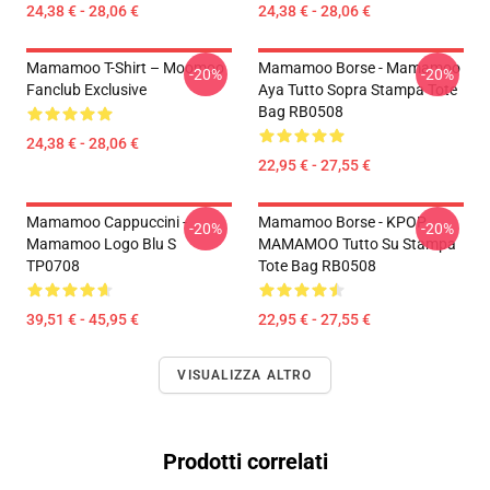
24,38 € - 28,06 €
24,38 € - 28,06 €
Mamamoo T-Shirt – Moomoo
Mamamoo Borse - Mamamoo
-20%
-20%
Fanclub Exclusive
Aya Tutto Sopra Stampa Tote
Bag RB0508
24,38 € - 28,06 €
22,95 € - 27,55 €
Mamamoo Cappuccini -
Mamamoo Borse - KPOP
-20%
-20%
Mamamoo Logo Blu S
MAMAMOO Tutto Su Stampa
TP0708
Tote Bag RB0508
39,51 € - 45,95 €
22,95 € - 27,55 €
VISUALIZZA ALTRO
Prodotti correlati