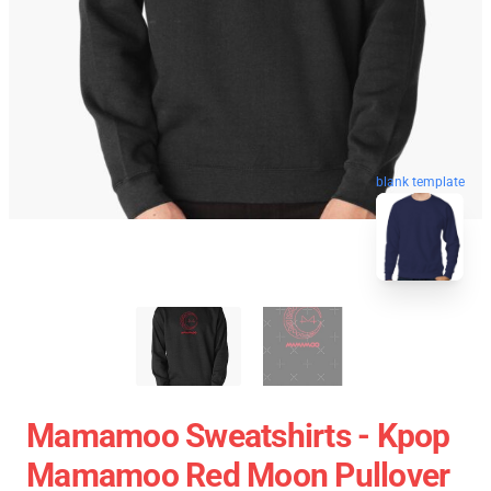
blank template
Mamamoo Sweatshirts - Kpop
Mamamoo Red Moon Pullover