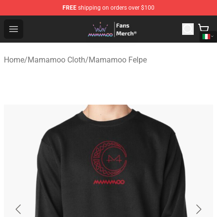
FREE
shipping on orders over $100
Mamamoo Store - Official Mamamoo Merchandise Shop
Open menu
Home
/
Mamamoo Cloth
/
Mamamoo Felpe