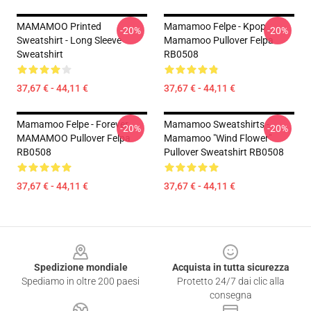
MAMAMOO Printed
Mamamoo Felpe - Kpop
-20%
-20%
Sweatshirt - Long Sleeve
Mamamoo Pullover Felpa
Sweatshirt
RB0508
37,67 € - 44,11 €
37,67 € - 44,11 €
Mamamoo Felpe - Forever
Mamamoo Sweatshirts -
-20%
-20%
MAMAMOO Pullover Felpa
Mamamoo "Wind Flower"
RB0508
Pullover Sweatshirt RB0508
37,67 € - 44,11 €
37,67 € - 44,11 €
Footer
Spedizione mondiale
Acquista in tutta sicurezza
Spediamo in oltre 200 paesi
Protetto 24/7 dai clic alla
consegna