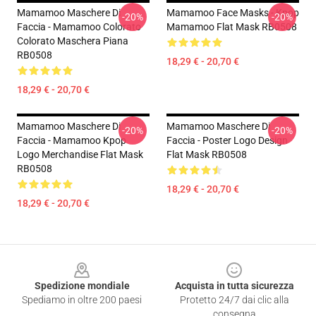
Mamamoo Maschere Di
Mamamoo Face Masks - Kpop
-20%
-20%
Faccia - Mamamoo Colorato
Mamamoo Flat Mask RB0508
Colorato Maschera Piana
RB0508
18,29 € - 20,70 €
18,29 € - 20,70 €
Mamamoo Maschere Di
Mamamoo Maschere Di
-20%
-20%
Faccia - Mamamoo Kpop
Faccia - Poster Logo Design
Logo Merchandise Flat Mask
Flat Mask RB0508
RB0508
18,29 € - 20,70 €
18,29 € - 20,70 €
Footer
Spedizione mondiale
Acquista in tutta sicurezza
Spediamo in oltre 200 paesi
Protetto 24/7 dai clic alla
consegna