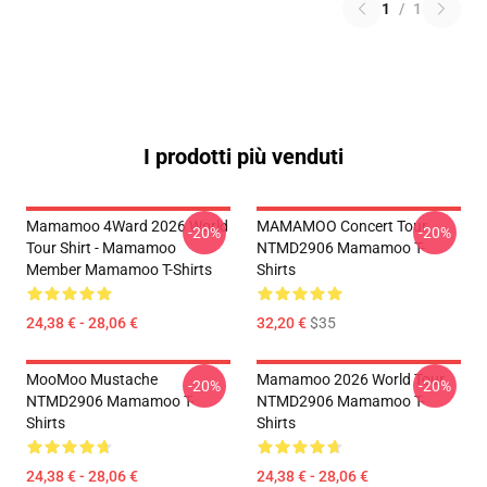
1
/
1
I prodotti più venduti
Mamamoo 4Ward 2026 World
MAMAMOO Concert Tour
-20%
-20%
Tour Shirt - Mamamoo
NTMD2906 Mamamoo T-
Member Mamamoo T-Shirts
Shirts
24,38 € - 28,06 €
32,20 €
$35
MooMoo Mustache
Mamamoo 2026 World Tour
-20%
-20%
NTMD2906 Mamamoo T-
NTMD2906 Mamamoo T-
Shirts
Shirts
24,38 € - 28,06 €
24,38 € - 28,06 €