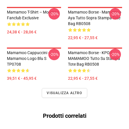
Mamamoo T-Shirt – Moomoo
Mamamoo Borse - Mamamoo
-20%
-20%
Fanclub Exclusive
Aya Tutto Sopra Stampa Tote
Bag RB0508
24,38 € - 28,06 €
22,95 € - 27,55 €
Mamamoo Cappuccini -
Mamamoo Borse - KPOP
-20%
-20%
Mamamoo Logo Blu S
MAMAMOO Tutto Su Stampa
TP0708
Tote Bag RB0508
39,51 € - 45,95 €
22,95 € - 27,55 €
VISUALIZZA ALTRO
Prodotti correlati