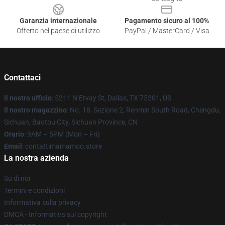
Garanzia internazionale
Pagamento sicuro al 100%
Offerto nel paese di utilizzo
PayPal / MasterCard / Visa
Contattaci
Il nostro ufficio
: 5211 N Ervay St, Dallas, TX 75201, US
Il nostro magazzino
: No. 18, Sezione 2, Renmin South Road, Chengdu,
Sichuan, Baotou City, Sichuan Province, CN
Orario
: 9AM – 5PM (Mon – Fri)
Email
: contattimamamoo.store
La nostra azienda
Su di noi
Termini e condizioni
Informativa sulla privacy
DMCA - Informativa sul copyright