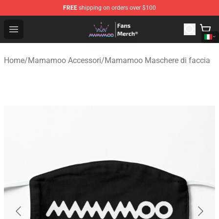
FREE
shipping on orders over $100
Mamamoo Store - Official Mamamoo Merchandise Shop
Open menu
Home
/
Mamamoo Accessori
/
Mamamoo Maschere di faccia