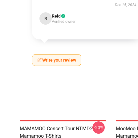
Dec 15, 2024
Reid
R
Verified owner
Write your review
-20%
MAMAMOO Concert Tour NTMD2906
MooMoo 
Mamamoo T-Shirts
Mamamoo 