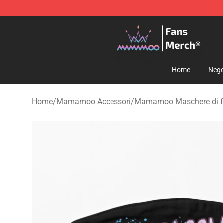
Mamamoo Store - Official Mamamoo Merchandise Sh
Home
Nego
Home
/
Mamamoo Accessori
/
Mamamoo Maschere di f