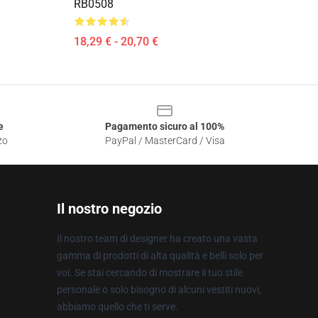
RB0508
18,29 € - 20,70 €
e
Pagamento sicuro al 100%
zo
PayPal / MasterCard / Visa
Il nostro negozio
Il nostro team di designer ha creato una vasta
gamma di prodotti di alta qualità e belli solo per
voi. Se stai cercando di mostrare il tuo stile
personale o solo bisogno di alcuni vestiti nuovi,
abbiamo quello che ti serve.