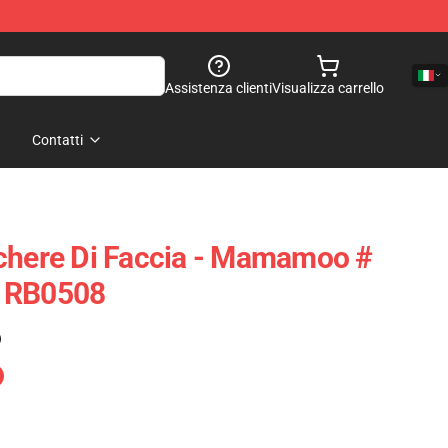
Assistenza clienti
Visualizza carrello
Contatti
ere Di Faccia - Mamamoo #
a RB0508
)