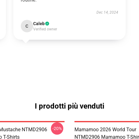
routine.
Dec 14, 2024
Caleb
C
Verified owner
I prodotti più venduti
-20%
Mustache NTMD2906
Mamamoo 2026 World Tour
T-Shirts
NTMD2906 Mamamoo T-Shir