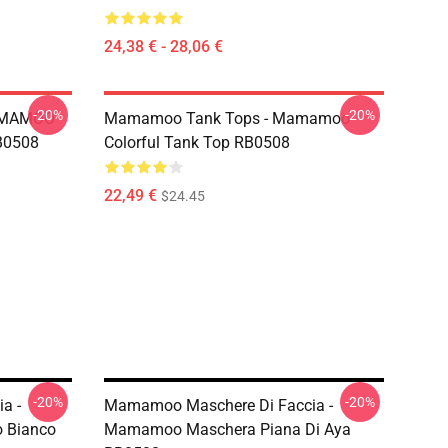
24,38 € - 28,06 €
-20%
-20%
AMAMOO
Mamamoo Tank Tops - Mamamoo
B0508
Colorful Tank Top RB0508
22,49 €
$24.45
-20%
-20%
a -
Mamamoo Maschere Di Faccia -
 Bianco
Mamamoo Maschera Piana Di Aya