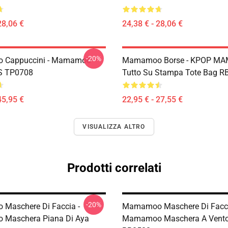
28,06 €
24,38 € - 28,06 €
-20%
Cappuccini - Mamamoo
Mamamoo Borse - KPOP M
 S TP0708
Tutto Su Stampa Tote Bag R
45,95 €
22,95 € - 27,55 €
VISUALIZZA ALTRO
Prodotti correlati
-20%
Maschere Di Faccia -
Mamamoo Maschere Di Facci
Maschera Piana Di Aya
Mamamoo Maschera A Vento