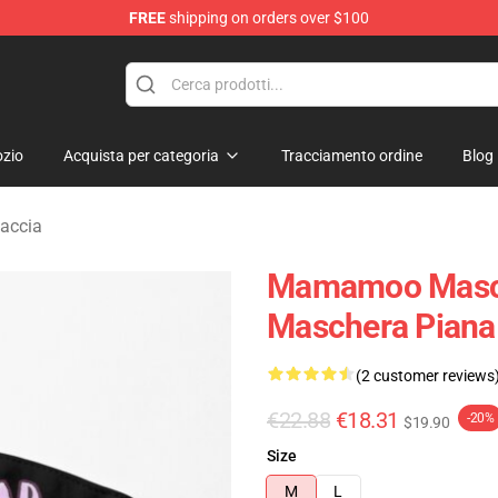
FREE
shipping on orders over $100
op
zio
Acquista per categoria
Tracciamento ordine
Blog
accia
Mamamoo Masch
Maschera Pian
(2 customer reviews
€22.88
€18.31
-20%
$19.90
Size
M
L