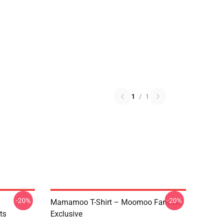
1
/
1
-20%
-20%
Mamamoo T-Shirt – Moomoo Fanclub
ts
Exclusive