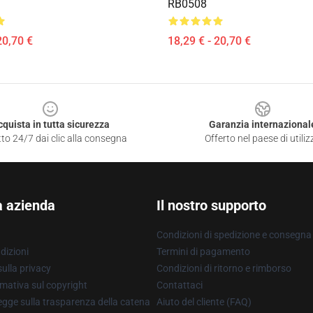
RB0508
20,70 €
18,29 € - 20,70 €
cquista in tutta sicurezza
Garanzia internazional
to 24/7 dai clic alla consegna
Offerto nel paese di utiliz
a azienda
Il nostro supporto
Condizioni di spedizione e consegna
dizioni
Termini di pagamento
ulla privacy
Condizioni di ritorno e rimborso
mativa sul copyright
Contattaci
gge sulla trasparenza della catena
Aiuto del cliente (FAQ)