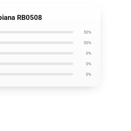
piana RB0508
50%
50%
0%
0%
0%