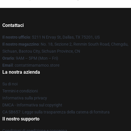
Contattaci
Il nostro ufficio
: 5211 N Ervay St, Dallas, TX 75201, US
Il nostro magazzino
: No. 18, Sezione 2, Renmin South Road, Chengdu,
Sichuan, Baotou City, Sichuan Province, CN
Orario
: 9AM – 5PM (Mon – Fri)
Email
: contattimamamoo.store
La nostra azienda
Su di noi
Termini e condizioni
Informativa sulla privacy
DMCA - Informativa sul copyright
CA SB657: Legge sulla trasparenza della catena di fornitura
Il nostro supporto
Condizioni di spedizione e consegna