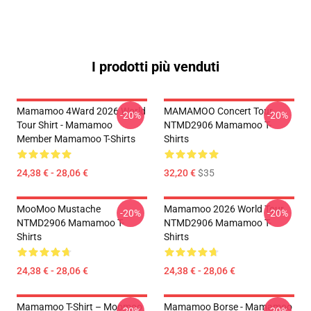
I prodotti più venduti
Mamamoo 4Ward 2026 World
MAMAMOO Concert Tour
-20%
-20%
Tour Shirt - Mamamoo
NTMD2906 Mamamoo T-
Member Mamamoo T-Shirts
Shirts
24,38 € - 28,06 €
32,20 €
$35
MooMoo Mustache
Mamamoo 2026 World Tour
-20%
-20%
NTMD2906 Mamamoo T-
NTMD2906 Mamamoo T-
Shirts
Shirts
24,38 € - 28,06 €
24,38 € - 28,06 €
Mamamoo T-Shirt – Moomoo
Mamamoo Borse - Mamamoo