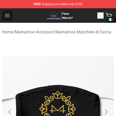
FREE
shipping on orders over $100
Mamamoo Store - Official Mamamoo Merchandise Shop
Open menu
Home
/
Mamamoo Accessori
/
Mamamoo Maschere di faccia