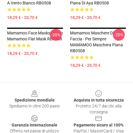
A Vento Bianco RB0508
Piana Di Aya RB0508
18,29 € - 20,70 €
18,29 € - 20,70 €
Mamamoo Face Masks - Kpop
Mamamoo Maschere Di
-20%
-20%
Mamamoo Flat Mask RB0508
Faccia - Per Sempre
MAMAMOO Maschera Piana
RB0508
18,29 € - 20,70 €
18,29 € - 20,70 €
Footer
Spedizione mondiale
Acquista in tutta sicurezza
Spediamo in oltre 200 paesi
Protetto 24/7 dai clic alla
consegna
Garanzia internazionale
Pagamento sicuro al 100%
Offerto nel paese di utilizzo
PayPal / MasterCard / Visa