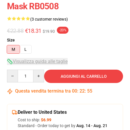
Mask RB0508
(3 customer reviews)
€22.88
€18.31
-20%
$19.90
Size
M
L
Visualizza guida alle taglie
Quantity
AGGIUNGI AL CARRELLO
Questa vendita termina tra
00
:
22
:
54
Deliver to United States
Cost to ship:
$6.99
Standard - Order today to get by
Aug. 14 - Aug. 21