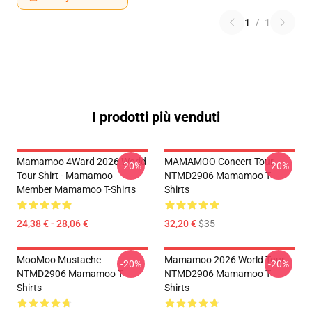
1
/
1
I prodotti più venduti
Mamamoo 4Ward 2026 World
MAMAMOO Concert Tour
-20%
-20%
Tour Shirt - Mamamoo
NTMD2906 Mamamoo T-
Member Mamamoo T-Shirts
Shirts
24,38 € - 28,06 €
32,20 €
$35
MooMoo Mustache
Mamamoo 2026 World Tour
-20%
-20%
NTMD2906 Mamamoo T-
NTMD2906 Mamamoo T-
Shirts
Shirts