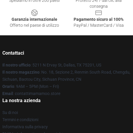
Spediamo in oltre 200 paesi
Protetto 24/7 dai clic alla
consegna
Garanzia internazionale
Pagamento sicuro al 100%
Offerto nel paese di utilizzo
PayPal / MasterCard / Visa
Contattaci
Il nostro ufficio
: 5211 N Ervay St, Dallas, TX 75201, US
Il nostro magazzino
: No. 18, Sezione 2, Renmin South Road, Chengdu,
Sichuan, Baotou City, Sichuan Province, CN
Orario
: 9AM – 5PM (Mon – Fri)
Email
: contattimamamoo.store
La nostra azienda
Su di noi
Termini e condizioni
Informativa sulla privacy