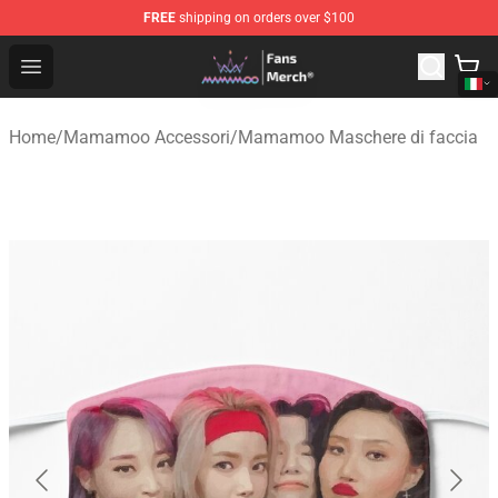
FREE
shipping on orders over $100
Mamamoo Store - Official Mamamoo Merchandise Shop
Open menu
Home
/
Mamamoo Accessori
/
Mamamoo Maschere di faccia