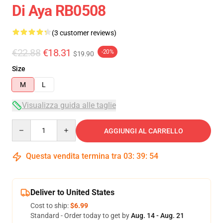
Di Aya RB0508
(3 customer reviews)
€22.88
€18.31
-20%
$19.90
Size
M
L
Visualizza guida alle taglie
Quantity
AGGIUNGI AL CARRELLO
Questa vendita termina tra
03
:
39
:
54
Deliver to United States
Cost to ship:
$6.99
Standard - Order today to get by
Aug. 14 - Aug. 21