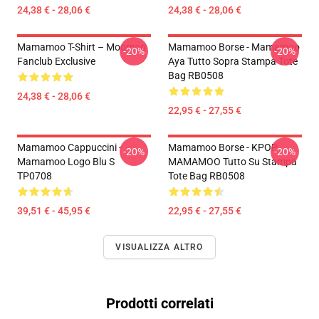
24,38 € - 28,06 €
24,38 € - 28,06 €
Mamamoo T-Shirt – Moomoo
Mamamoo Borse - Mamamoo
-20%
-20%
Fanclub Exclusive
Aya Tutto Sopra Stampa Tote
Bag RB0508
24,38 € - 28,06 €
22,95 € - 27,55 €
Mamamoo Cappuccini -
Mamamoo Borse - KPOP
-20%
-20%
Mamamoo Logo Blu S
MAMAMOO Tutto Su Stampa
TP0708
Tote Bag RB0508
39,51 € - 45,95 €
22,95 € - 27,55 €
VISUALIZZA ALTRO
Prodotti correlati