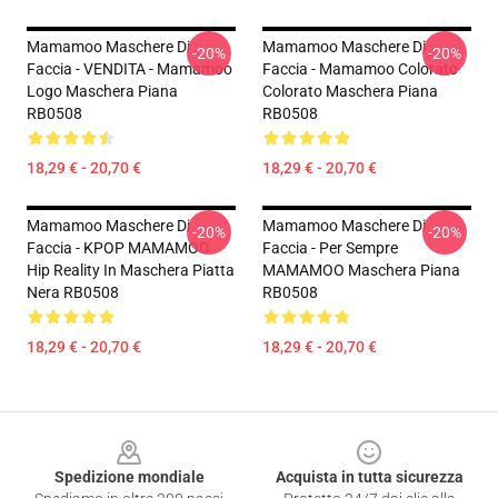
Mamamoo Maschere Di
Mamamoo Maschere Di
-20%
-20%
Faccia - VENDITA - Mamamoo
Faccia - Mamamoo Colorato
Logo Maschera Piana
Colorato Maschera Piana
RB0508
RB0508
18,29 € - 20,70 €
18,29 € - 20,70 €
Mamamoo Maschere Di
Mamamoo Maschere Di
-20%
-20%
Faccia - KPOP MAMAMOO
Faccia - Per Sempre
Hip Reality In Maschera Piatta
MAMAMOO Maschera Piana
Nera RB0508
RB0508
18,29 € - 20,70 €
18,29 € - 20,70 €
Footer
Spedizione mondiale
Acquista in tutta sicurezza