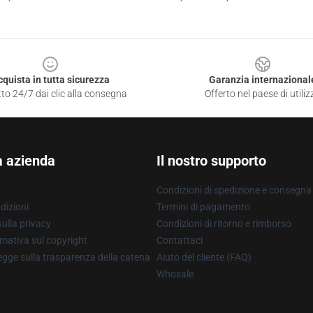
cquista in tutta sicurezza
Garanzia internazional
to 24/7 dai clic alla consegna
Offerto nel paese di utiliz
a azienda
Il nostro supporto
Condizioni di spedizione e consegna
dizioni
Termini di pagamento
ulla privacy
Condizioni di ritorno e rimborso
mativa sul copyright
Contattaci
gge sulla trasparenza della catena
Aiuto del cliente (FAQ)
Whosale