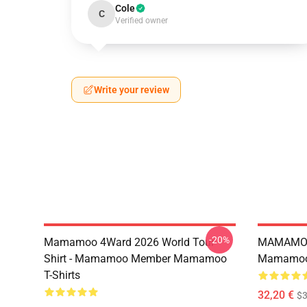
Cole
C
Verified owner
Write your review
-20%
Mamamoo 4Ward 2026 World Tour
MAMAMOO
Shirt - Mamamoo Member Mamamoo
Mamamoo 
T-Shirts
32,20 €
$