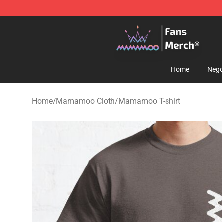
Mamamoo Store - Official Mamamoo Merchandise Sh
Home
Nego
Home
/
Mamamoo Cloth
/
Mamamoo T-shirt