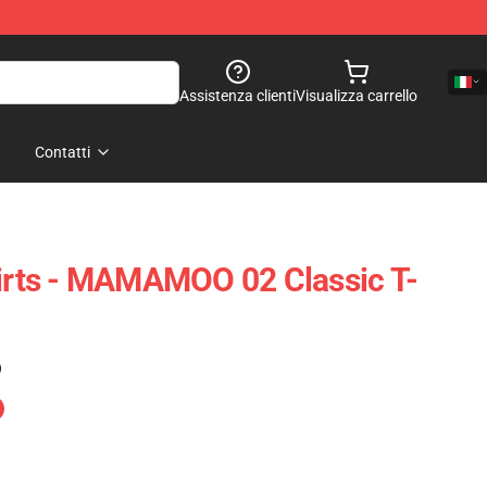
Assistenza clienti
Visualizza carrello
Contatti
ts - MAMAMOO 02 Classic T-
)