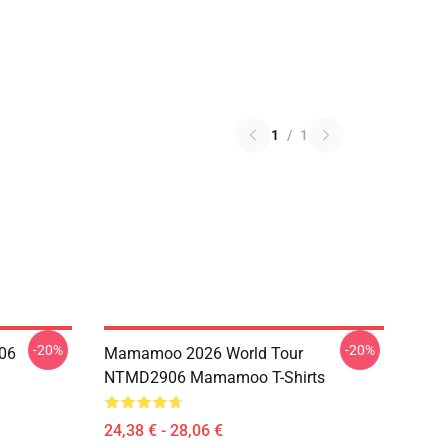
1
/
1
-20%
-20%
06
Mamamoo 2026 World Tour
NTMD2906 Mamamoo T-Shirts
24,38 € - 28,06 €