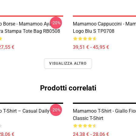
-20%
Borse - Mamamoo Aya
Mamamoo Cappuccini - Ma
ra Stampa Tote Bag RB0508
Logo Blu S TP0708
27,55 €
39,51 € - 45,95 €
VISUALIZZA ALTRO
Prodotti correlati
-20%
-Shirt – Casual Daily Fan
Mamamoo T-Shirt - Giallo Fi
Classic T-Shirt
28,06 €
24,38 € - 28,06 €