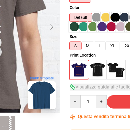
Color
Default
Size
S
M
L
XL
2X
Print Location
blank template
Visualizza guida alle tagli
Quantity
Questa vendita termina 