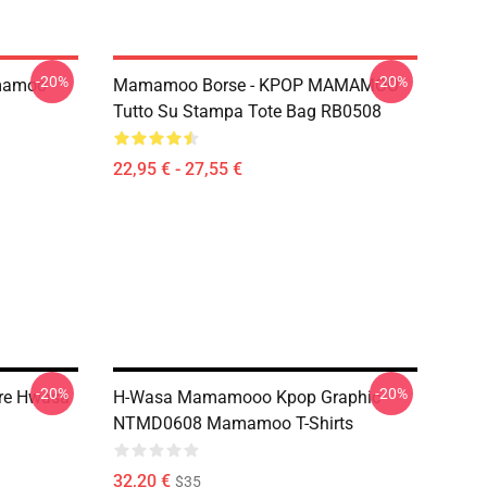
-20%
-20%
mamoo
Mamamoo Borse - KPOP MAMAMOO
Tutto Su Stampa Tote Bag RB0508
22,95 € - 27,55 €
-20%
-20%
ore Hwasa
H-Wasa Mamamooo Kpop Graphic
NTMD0608 Mamamoo T-Shirts
32,20 €
$35