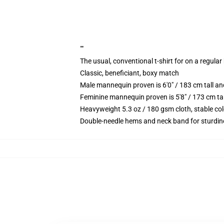
""
The usual, conventional t-shirt for on a regular
Classic, beneficiant, boxy match
Male mannequin proven is 6'0" / 183 cm tall 
Feminine mannequin proven is 5'8" / 173 cm ta
Heavyweight 5.3 oz / 180 gsm cloth, stable co
Double-needle hems and neck band for sturdin