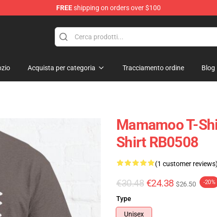
FREE
shipping on orders over $100
op
zio
Acquista per categoria
Tracciamento ordine
Blog
Mamamoo T-Shir
Shirt RB0508
(1 customer reviews
€30.48
€24.38
-20%
$26.50
Type
Unisex