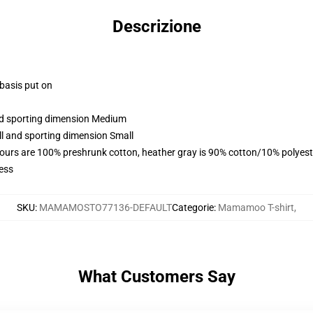
Descrizione
 basis put on
and sporting dimension Medium
ll and sporting dimension Small
lours are 100% preshrunk cotton, heather gray is 90% cotton/10% polyest
ess
SKU
:
MAMAMOSTO77136-DEFAULT
Categorie
:
Mamamoo T-shirt
,
What Customers Say