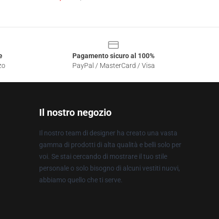
e
Pagamento sicuro al 100%
zo
PayPal / MasterCard / Visa
Il nostro negozio
Il nostro team di designer ha creato una vasta
gamma di prodotti di alta qualità e belli solo per
voi. Se stai cercando di mostrare il tuo stile
personale o solo bisogno di alcuni vestiti nuovi,
abbiamo quello che ti serve.