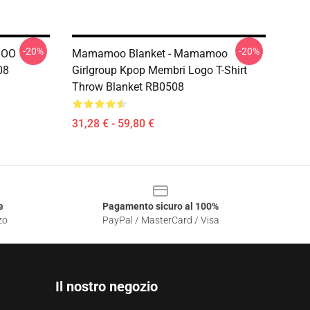
-20%
-20%
MOO
Mamamoo Blanket - Mamamoo
08
Girlgroup Kpop Membri Logo T-Shirt
Throw Blanket RB0508
31,28 € - 59,80 €
e
Pagamento sicuro al 100%
zo
PayPal / MasterCard / Visa
Il nostro negozio