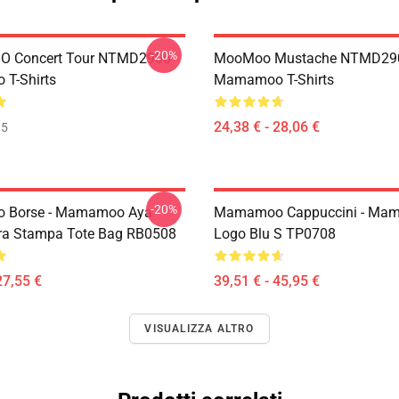
-20%
 Concert Tour NTMD2906
MooMoo Mustache NTMD29
T-Shirts
Mamamoo T-Shirts
24,38 € - 28,06 €
35
-20%
Borse - Mamamoo Aya
Mamamoo Cappuccini - Ma
ra Stampa Tote Bag RB0508
Logo Blu S TP0708
27,55 €
39,51 € - 45,95 €
VISUALIZZA ALTRO