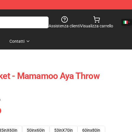
Assistenza clienti
Visualizza carrello
Contatti
et - Mamamoo Aya Throw
)
45inX60in
50inx60in
53inX70in
60inx80in