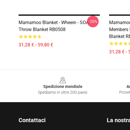
-20%
Mamamoo Blanket - Wheein - SOAR
Mamamoo 
Throw Blanket RB0508
Members P
Blanket 
31,28 € - 59,80 €
31,28 € - 
Footer
Spedizione mondiale
A
Spediamo in oltre 200 paesi
Protet
Contattaci
La nostr