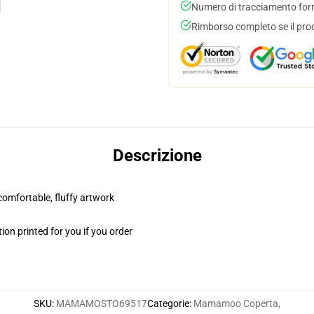
Numero di tracciamento forni
Rimborso completo se il pro
Descrizione
 comfortable, fluffy artwork
on printed for you if you order
SKU
:
MAMAMOSTO69517
Categorie
:
Mamamoo Coperta
,