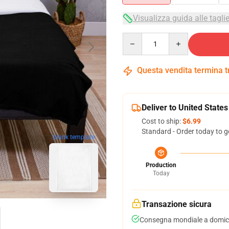
Visualizza guida alle tagli
Quantity
Questa vendita termina 
Deliver to United States
Cost to ship:
$6.99
Standard - Order today to g
blank template
Production
Today
Transazione sicura
Consegna mondiale a domici