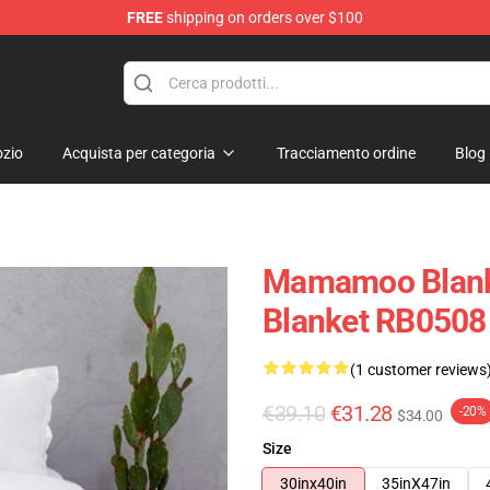
FREE
shipping on orders over $100
op
zio
Acquista per categoria
Tracciamento ordine
Blog
Mamamoo Blank
Blanket RB0508
(1 customer reviews
€39.10
€31.28
-20%
$34.00
Size
30inx40in
35inX47in