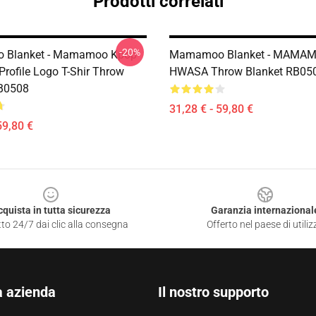
Prodotti correlati
-20%
Blanket - Mamamoo Kpop
Mamamoo Blanket - MAMA
rofile Logo T-Shir Throw
HWASA Throw Blanket RB05
RB0508
31,28 € - 59,80 €
59,80 €
cquista in tutta sicurezza
Garanzia internazional
to 24/7 dai clic alla consegna
Offerto nel paese di utiliz
a azienda
Il nostro supporto