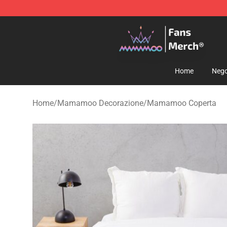
Mamamoo Store - Official Mamamoo Merchandise Sh
Home
Nego
Home
/
Mamamoo Decorazione
/
Mamamoo Coperta