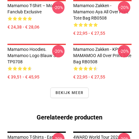
Mamamoo T-Shirt – Moomoo
Mamamoo Zakken -
-20%
-20%
Fanclub Exclusive
Mamamoo Aya All Over Print
Tote Bag RB0508
€ 24,38 - € 28,06
€ 22,95 - € 27,55
Mamamoo Hoodies.
Mamamoo Zakken - KPOP
-20%
-20%
Mamamoo Logo Blauw S
MAMAMOO All Over Print Tote
TP0708
Bag RB0508
€ 39,51 - € 45,95
€ 22,95 - € 27,55
BEKIJK MEER
Gerelateerde producten
Mamamoo T-Shirts - Eat.
4WARD World Tour 2026