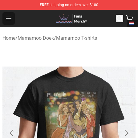
FREE
shipping on orders over $100
Mamamoo Store - Official Mamamoo Merchandise Shop
Open menu
Home
/
Mamamoo Doek
/
Mamamoo T-shirts