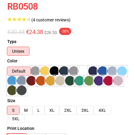
RB0508
(4 customer reviews)
€30.48
€24.38
-20%
$26.50
Type
Unisex
Color
Default
Size
S
M
L
XL
2XL
3XL
4XL
5XL
Print Location