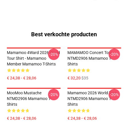
Best verkochte producten
Mamamoo 4Ward 2026 World
MAMAMOO Concert Tour
-20%
-20%
Tour Shirt - Mamamoo
NTMD2906 Mamamoo T-
Member Mamamoo T-Shirts
Shirts
€ 24,38 - € 28,06
€ 32,20
$35
MooMoo Mustache
Mamamoo 2026 World Tour
-20%
-20%
NTMD2906 Mamamoo T-
NTMD2906 Mamamoo T-
Shirts
Shirts
€ 24,38 - € 28,06
€ 24,38 - € 28,06