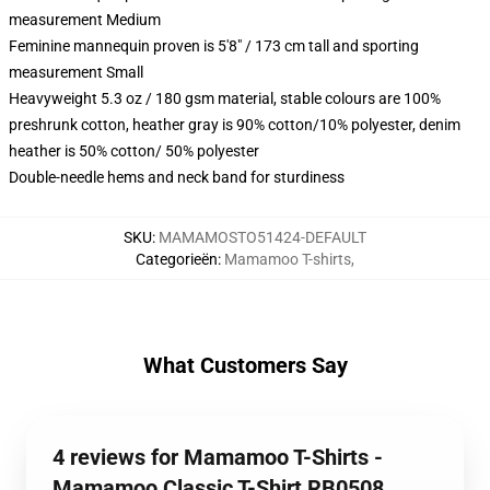
measurement Medium
Feminine mannequin proven is 5'8" / 173 cm tall and sporting
measurement Small
Heavyweight 5.3 oz / 180 gsm material, stable colours are 100%
preshrunk cotton, heather gray is 90% cotton/10% polyester, denim
heather is 50% cotton/ 50% polyester
Double-needle hems and neck band for sturdiness
SKU
:
MAMAMOSTO51424-DEFAULT
Categorieën
:
Mamamoo T-shirts
,
What Customers Say
4 reviews for Mamamoo T-Shirts -
Mamamoo Classic T-Shirt RB0508