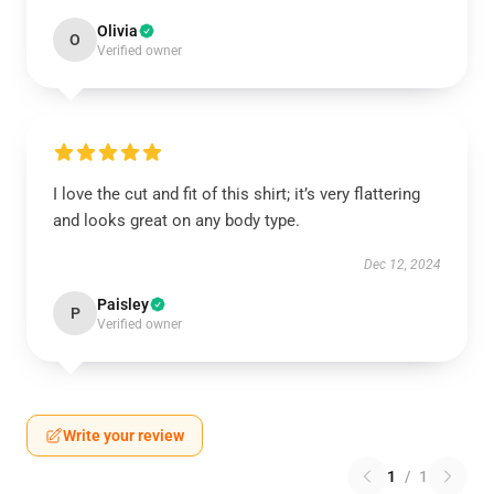
Olivia
O
Verified owner
I love the cut and fit of this shirt; it’s very flattering
and looks great on any body type.
Dec 12, 2024
Paisley
P
Verified owner
Write your review
1
/
1