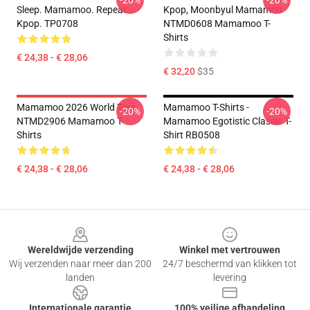
-20%
-20%
Sleep. Mamamoo. Repeat.
Kpop, Moonbyul Mamamoo
Kpop. TP0708
NTMD0608 Mamamoo T-
Shirts
€ 24,38 - € 28,06
€ 32,20
$35
Mamamoo 2026 World Tour
Mamamoo T-Shirts -
-20%
-20%
NTMD2906 Mamamoo T-
Mamamoo Egotistic Classic T-
Shirts
Shirt RB0508
€ 24,38 - € 28,06
€ 24,38 - € 28,06
Footer
Wereldwijde verzending
Winkel met vertrouwen
Wij verzenden naar meer dan 200
24/7 beschermd van klikken tot
landen
levering
Internationale garantie
100% veilige afhandeling