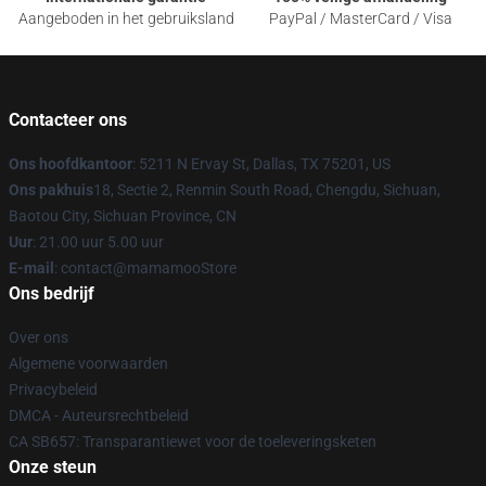
Aangeboden in het gebruiksland
PayPal / MasterCard / Visa
Contacteer ons
Ons hoofdkantoor
: 5211 N Ervay St, Dallas, TX 75201, US
Ons pakhuis
18, Sectie 2, Renmin South Road, Chengdu, Sichuan,
Baotou City, Sichuan Province, CN
Uur
: 21.00 uur 5.00 uur
E-mail
: contact@mamamooStore
Ons bedrijf
Over ons
Algemene voorwaarden
Privacybeleid
DMCA - Auteursrechtbeleid
CA SB657: Transparantiewet voor de toeleveringsketen
Onze steun