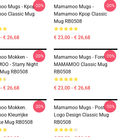
-20%
-20%
o Mugs - Kpop
Mamamoo Mugs -
o Classic Mug
Mamamoo Kpop Classic
Mug RB0508
- € 26,68
€ 23,00 - € 26,68
-20%
-20%
o Mokken -
Mamamoo Mugs - Forever
O - Starry Night
MAMAMOO Classic Mug
c Mug RB0508
RB0508
- € 26,68
€ 23,00 - € 26,68
-20%
-20%
oo Mokken.
Mamamoo Mugs - Poster
o Kleurrijke
Logo Design Classic Mug
eke Mug RB0508
RB0508