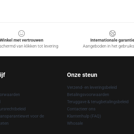
Winkel met vertrouwen
Internationale garanti
chermd van klikken tot levering
Aangeboden in het gebruik
jf
Onze steun
Verzend- en leveringsbeleid
oorwaarden
Betalingsvoorwaarden
d
Teruggave & terugbetalingsbeleid
rsrechtbeleid
Contacteer ons
ransparantiewet voor de
Klantenhulp (FAQ)
keten
Whosale