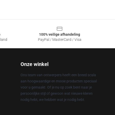
e
100% veilige afhandeling
sland
PayPal / MasterCard / Visa
Onze winkel
Ons team van ontwerpers heeft een breed scala
aan hoogwaardige en mooie producten speciaal
voor u gemaakt. Of je nu op zoek bent naar je
persoonlijke stijl of gewoon wat nieuwe kleren
nodig hebt, we hebben wat je nodig hebt.