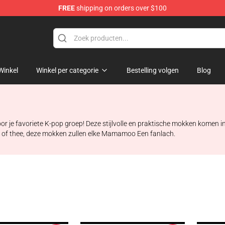
FREE
shipping on orders over $100
op
Winkel
Winkel per categorie
Bestelling volgen
Blog
 je favoriete K-pop groep! Deze stijlvolle en praktische mokken komen in
fie of thee, deze mokken zullen elke Mamamoo Een fanlach.