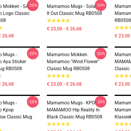
-20%
-20%
Mokken - SALE -
Mamamoo Mugs - Solar Spit
Mamamo
Logo Classic
It Out Classic Mug RB0508
Mamamo
508
RB0508
€ 23,00 - € 26,68
€ 26,68
€ 23,00 
-20%
-20%
 Mugs -
Mamamoo Mokken.
Mamamo
Aya Sticker
Mamamoo "Wind Flower"
MAMAMO
Mug RB0508
Classic Mug RB0508
Classi
€ 26,68
€ 23,00 - € 26,68
€ 23,00 
-20%
-20%
 Mugs -
Mamamoo Mugs - KPOP
Mamam
 Kpop
MAMAMOO Hip Reality In
Mamamo
se Classic Mug
Black Classic Mug RB0508
Klassi