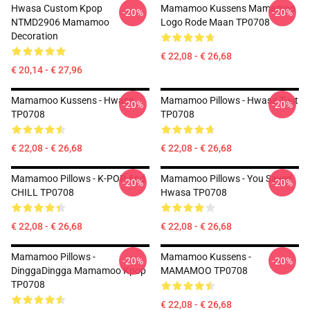
Hwasa Custom Kpop
Mamamoo Kussens Mamamoo
-20%
-20%
NTMD2906 Mamamoo
Logo Rode Maan TP0708
Decoration
€ 22,08 - € 26,68
€ 20,14 - € 27,96
Mamamoo Kussens - Hwasa
Mamamoo Pillows - Hwasa Twit
-20%
-20%
TP0708
TP0708
€ 22,08 - € 26,68
€ 22,08 - € 26,68
Mamamoo Pillows - K-POP And
Mamamoo Pillows - You Saved
-20%
-20%
CHILL TP0708
Hwasa TP0708
€ 22,08 - € 26,68
€ 22,08 - € 26,68
Mamamoo Pillows -
Mamamoo Kussens -
-20%
-20%
DinggaDingga Mamamoo Kpop
MAMAMOO TP0708
TP0708
€ 22,08 - € 26,68