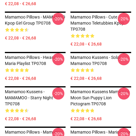
€ 22,08 - € 26,68
Mamamoo Pillows - MAMAMOO
Mamamoo Pillows - Cute
-20%
-20%
Kpop Girl Group TP0708
Mamamoo Teletubbies Kpop
TP0708
€ 22,08 - € 26,68
€ 22,08 - € 26,68
Mamamoo Pillows - Hwasa
Mamamoo Kussens - Solar
-20%
-20%
Maria Playlist TP0708
Mamamoo TP0708
€ 22,08 - € 26,68
€ 22,08 - € 26,68
Mamamoo Kussens -
Mamamoo Kussens Mamamoo
-20%
-20%
MAMAMOO - Starry Night
Moon Sun Puppy Lion
TP0708
Pictogram TP0708
€ 22,08 - € 26,68
€ 22,08 - € 26,68
Mamamoo Pillows - Mamamoo
Mamamoo Pillows - Maria Kpop
-20%
-20%