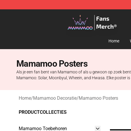
Mamamoo Store - Official Mamamoo Merchandise Sh
Home
Mamamoo Posters
Als je een fan bent van Mamamoo of als u gewoon op zoek bent n
Mamamoo: Solar, Moonbyul, Wheein, and Hwasa. Elke poster is
Home
/
Mamamoo Decoratie
/
Mamamoo Posters
PRODUCTCOLLECTIES
Mamamoo Toebehoren