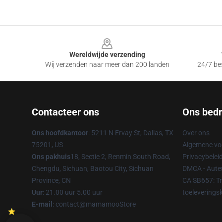
Footer
Wereldwijde verzending
Wij verzenden naar meer dan 200 landen
24/7 bes
Contacteer ons
Ons bedri
Ons hoofdkantoor
: 5211 N Ervay St, Dallas, TX
Over ons
75201, US
Algemene v
Ons pakhuis
18, Sectie 2, Renmin South Road,
Privacybelei
Chengdu, Sichuan, Baotou City, Sichuan
DMCA - Auteu
Province, CN
CA SB657: T
Uur
: 21.00 uur 5.00 uur
toeleverings
E-mail
: contact@mamamooStore