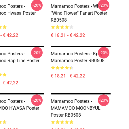
-20%
-20%
o Posters -
Mamamoo Posters - Wheein
o Hwasa Poster
"Wind Flower" Fanart Poster
RB0508
- € 42,22
€ 18,21 - € 42,22
-20%
-20%
o Posters -
Mamamoo Posters - Kpop
o Rap Line Poster
Mamamoo Poster RB0508
€ 18,21 - € 42,22
- € 42,22
-20%
-20%
o Posters -
Mamamoo Posters -
OO HWASA Poster
MAMAMOO MOONBYUL
Poster RB0508