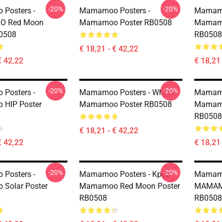
-20%
-20%
Posters -
Mamamoo Posters -
Mamamo
 Red Moon
Mamamoo Poster RB0508
Mamamo
B0508
RB0508
€ 18,21 - € 42,22
€ 42,22
€ 18,21 
-20%
-20%
Posters -
Mamamoo Posters - Wheein
Mamamo
HIP Poster
Mamamoo Poster RB0508
Mamamo
RB0508
€ 18,21 - € 42,22
€ 42,22
€ 18,21 
-20%
-20%
Posters -
Mamamoo Posters - Kpop
Mamamo
Solar Poster
Mamamoo Red Moon Poster
MAMAM
RB0508
RB0508