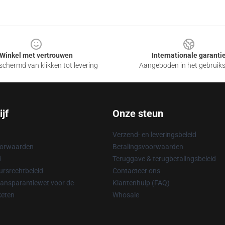
Winkel met vertrouwen
Internationale garanti
chermd van klikken tot levering
Aangeboden in het gebruik
jf
Onze steun
Verzend- en leveringsbeleid
oorwaarden
Betalingsvoorwaarden
d
Teruggave & terugbetalingsbeleid
rsrechtbeleid
Contacteer ons
ransparantiewet voor de
Klantenhulp (FAQ)
keten
Whosale