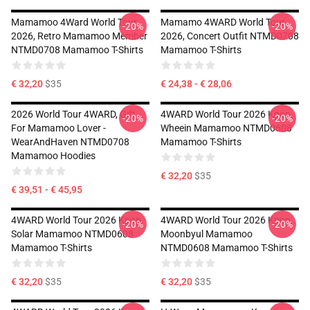
Mamamoo 4Ward World Tour
Mamamo 4WARD World Tour
-20%
-20%
2026, Retro Mamamoo Member
2026, Concert Outfit NTMD0708
NTMD0708 Mamamoo T-Shirts
Mamamoo T-Shirts
€ 32,20
$35
€ 24,38 - € 28,06
2026 World Tour 4WARD, Gift
4WARD World Tour 2026 Kpop,
-20%
-20%
For Mamamoo Lover -
Wheein Mamamoo NTMD0608
WearAndHaven NTMD0708
Mamamoo T-Shirts
Mamamoo Hoodies
€ 32,20
$35
€ 39,51 - € 45,95
4WARD World Tour 2026 Kpop,
4WARD World Tour 2026 Kpop,
-20%
-20%
Solar Mamamoo NTMD0608
Moonbyul Mamamoo
Mamamoo T-Shirts
NTMD0608 Mamamoo T-Shirts
€ 32,20
$35
€ 32,20
$35