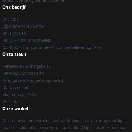
E-mail
: contact@mamamooStore
Ons bedrijf
Over ons
Algemene voorwaarden
Privacybeleid
DMCA - Auteursrechtbeleid
CA SB657: Transparantiewet voor de toeleveringsketen
Onze steun
Verzend- en leveringsbeleid
Betalingsvoorwaarden
Teruggave & terugbetalingsbeleid
Contacteer ons
Klantenhulp (FAQ)
Whosale
Onze winkel
Ons team van ontwerpers heeft een breed scala aan hoogwaardige en
mooie producten speciaal voor u gemaakt. Of je nu op zoek bent naar