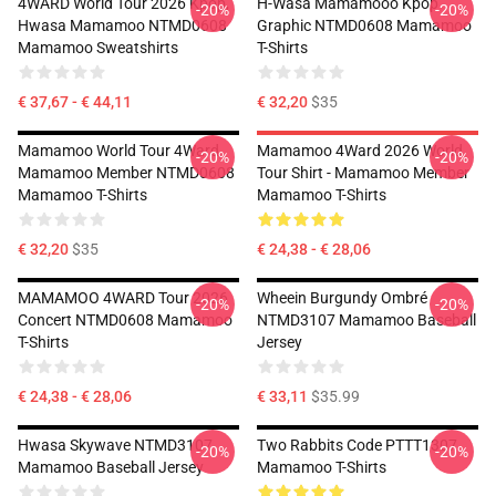
4WARD World Tour 2026 Kpop,
H-Wasa Mamamooo Kpop
-20%
-20%
Hwasa Mamamoo NTMD0608
Graphic NTMD0608 Mamamoo
Mamamoo Sweatshirts
T-Shirts
€ 37,67 - € 44,11
€ 32,20
$35
Mamamoo World Tour 4Ward,
Mamamoo 4Ward 2026 World
-20%
-20%
Mamamoo Member NTMD0608
Tour Shirt - Mamamoo Member
Mamamoo T-Shirts
Mamamoo T-Shirts
€ 32,20
$35
€ 24,38 - € 28,06
MAMAMOO 4WARD Tour 2026
Wheein Burgundy Ombré
-20%
-20%
Concert NTMD0608 Mamamoo
NTMD3107 Mamamoo Baseball
T-Shirts
Jersey
€ 24,38 - € 28,06
€ 33,11
$35.99
Hwasa Skywave NTMD3107
Two Rabbits Code PTTT1307
-20%
-20%
Mamamoo Baseball Jersey
Mamamoo T-Shirts