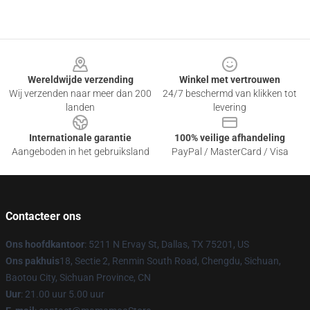
Footer
Wereldwijde verzending
Winkel met vertrouwen
Wij verzenden naar meer dan 200
24/7 beschermd van klikken tot
landen
levering
Internationale garantie
100% veilige afhandeling
Aangeboden in het gebruiksland
PayPal / MasterCard / Visa
Contacteer ons
Ons hoofdkantoor
: 5211 N Ervay St, Dallas, TX 75201, US
Ons pakhuis
18, Sectie 2, Renmin South Road, Chengdu, Sichuan,
Baotou City, Sichuan Province, CN
Uur
: 21.00 uur 5.00 uur