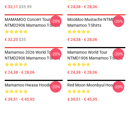
€ 33,11
$35.99
€ 24,38 - € 28,06
MAMAMOO Concert Tour
MooMoo Mustache NTMD2906
-20%
-20%
NTMD2906 Mamamoo T-Shirts
Mamamoo T-Shirts
€ 32,20
$35
€ 24,38 - € 28,06
Mamamoo 2026 World Tour
Mamamoo World Tour
-20%
-20%
NTMD2906 Mamamoo T-Shirts
NTMD1906 Mamamoo T-Shirts
€ 24,38 - € 28,06
€ 24,38 - € 28,06
Mamamoo Hwasa Hoodie
Red Moon Moonbyul Hoodie
-20%
-20%
€ 39,51 - € 45,95
€ 39,51 - € 45,95