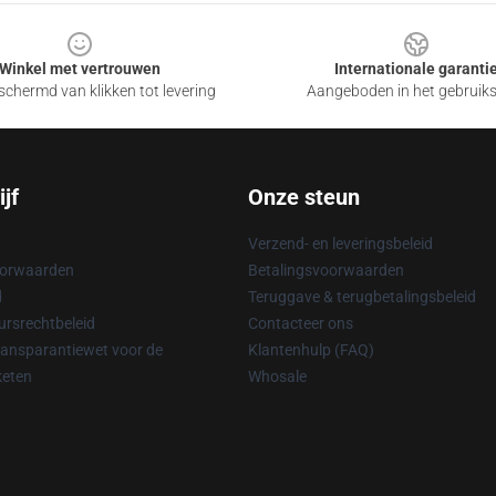
Winkel met vertrouwen
Internationale garanti
chermd van klikken tot levering
Aangeboden in het gebruik
jf
Onze steun
Verzend- en leveringsbeleid
oorwaarden
Betalingsvoorwaarden
d
Teruggave & terugbetalingsbeleid
rsrechtbeleid
Contacteer ons
ransparantiewet voor de
Klantenhulp (FAQ)
keten
Whosale