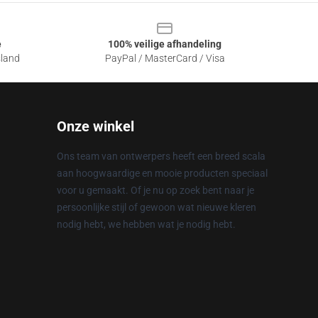
e
100% veilige afhandeling
sland
PayPal / MasterCard / Visa
Onze winkel
Ons team van ontwerpers heeft een breed scala
aan hoogwaardige en mooie producten speciaal
voor u gemaakt. Of je nu op zoek bent naar je
persoonlijke stijl of gewoon wat nieuwe kleren
nodig hebt, we hebben wat je nodig hebt.