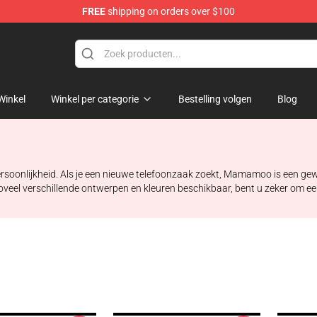
FREE
shipping on orders over $100
op
Winkel
Winkel per categorie
Bestelling volgen
Blog
soonlijkheid. Als je een nieuwe telefoonzaak zoekt, Mamamoo is een gewel
et zoveel verschillende ontwerpen en kleuren beschikbaar, bent u zeker om