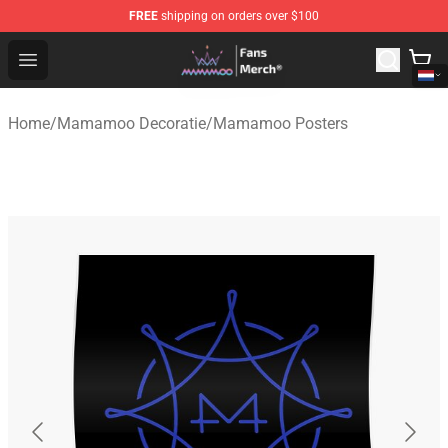
FREE
shipping on orders over $100
Mamamoo Store - Official Mamamoo Merchandise Shop
Open menu
Home
/
Mamamoo Decoratie
/
Mamamoo Posters