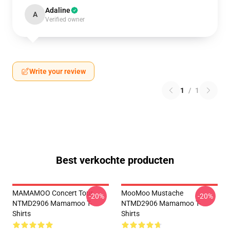
Adaline
A
Verified owner
Write your review
1
/
1
Best verkochte producten
MAMAMOO Concert Tour
MooMoo Mustache
-20%
-20%
NTMD2906 Mamamoo T-
NTMD2906 Mamamoo T-
Shirts
Shirts