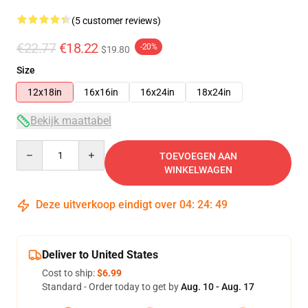
(5 customer reviews)
€22.77
€18.22
-20%
$19.80
Size
12x18in
16x16in
16x24in
18x24in
Bekijk maattabel
Quantity
TOEVOEGEN AAN
WINKELWAGEN
Deze uitverkoop eindigt over
04
:
24
:
48
Deliver to United States
Cost to ship:
$6.99
Standard - Order today to get by
Aug. 10 - Aug. 17