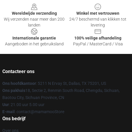
Wereldwijde verzending
Winkel met vertrouwen
Wij verzenden naar meer dan 200
24/7 beschermd van klikken tot
landen
levering
Internationale garantie
100% veilige afhandeling
Aangeboden in het gebruiksland
PayPal / MasterCard / Visa
Contacteer ons
Ons hoofdkantoor
: 5211 N Ervay St, Dallas, TX 75201, US
Ons pakhuis
18, Sectie 2, Renmin South Road, Chengdu, Sichuan,
Baotou City, Sichuan Province, CN
Uur
: 21.00 uur 5.00 uur
E-mail
: contact@mamamooStore
Ons bedrijf
Over ons