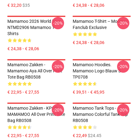
€ 32,20
$35
€ 24,38 - € 28,06
Mamamoo 2026 World Tour
Mamamoo T-Shirt – Moomoo
-20%
-20%
NTMD2906 Mamamoo T-
Fanclub Exclusive
Shirts
€ 24,38 - € 28,06
€ 24,38 - € 28,06
Mamamoo Zakken -
Mamamoo Hoodies.
-20%
-20%
Mamamoo Aya All Over Print
Mamamoo Logo Blauw S
Tote Bag RB0508
TP0708
€ 22,95 - € 27,55
€ 39,51 - € 45,95
Mamamoo Zakken - KPOP
Mamamoo Tank Tops -
-20%
-20%
MAMAMOO All Over Print Tote
Mamamoo Colorful Tank Top
Bag RB0508
RB0508
€ 22,95 - € 27,55
€ 22,49
$24.45