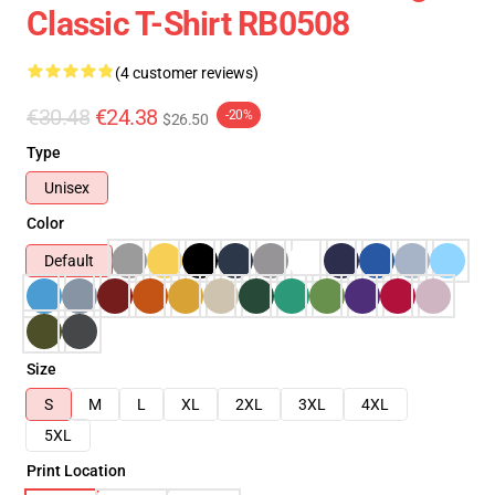
Classic T-Shirt RB0508
(4 customer reviews)
€30.48
€24.38
-20%
$26.50
Type
Unisex
Color
Default
Size
S
M
L
XL
2XL
3XL
4XL
5XL
Print Location