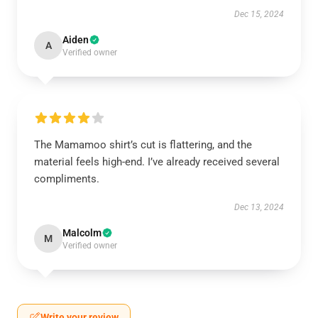
Dec 15, 2024
Aiden
A
Verified owner
The Mamamoo shirt’s cut is flattering, and the
material feels high-end. I’ve already received several
compliments.
Dec 13, 2024
Malcolm
M
Verified owner
Write your review