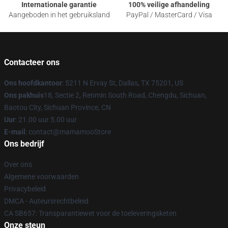
Internationale garantie
100% veilige afhandeling
Aangeboden in het gebruiksland
PayPal / MasterCard / Visa
Contacteer ons
Ons hoofdkantoor
: 5211 N Ervay St, Dallas, TX 75201, US
Ons pakhuis
18, Sectie 2, Renmin South Road, Chengdu, Sichuan,
Baotou City, Sichuan Province, CN
Uur
: 21.00 uur 5.00 uur
E-mail
: contact@mamamooStore
Ons bedrijf
Over ons
Algemene voorwaarden
Privacybeleid
DMCA - Auteursrechtbeleid
CA SB657: Transparantiewet voor de toeleveringsketen
Onze steun