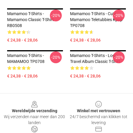
Mamamoo T-Shirts -
Mamamoo T-Shirts - Cute
-20%
-20%
Mamamoo Classic T-Shirt
Mamamoo Teletubbies Kpop
RB0508
TP0708
€ 24,38 - € 28,06
€ 24,38 - € 28,06
Mamamoo T-Shirts -
Mamamoo T-Shirts - Logo
-20%
-20%
MAMAMOO TP0708
Travel Album Classic T-Shirt
€ 24,38 - € 28,06
€ 24,38 - € 28,06
Footer
Wereldwijde verzending
Winkel met vertrouwen
Wij verzenden naar meer dan 200
24/7 beschermd van klikken tot
landen
levering