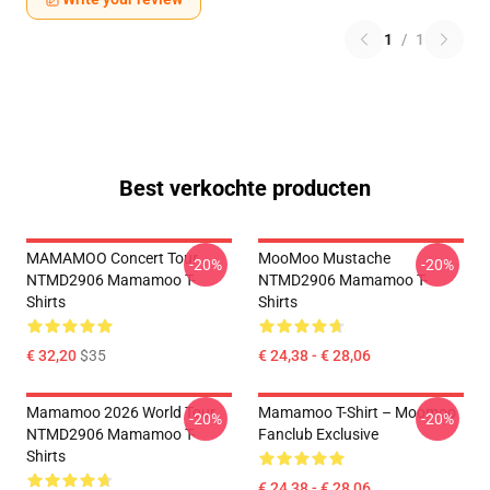
1
/
1
Best verkochte producten
MAMAMOO Concert Tour
MooMoo Mustache
-20%
-20%
NTMD2906 Mamamoo T-
NTMD2906 Mamamoo T-
Shirts
Shirts
€ 32,20
$35
€ 24,38 - € 28,06
Mamamoo 2026 World Tour
Mamamoo T-Shirt – Moomoo
-20%
-20%
NTMD2906 Mamamoo T-
Fanclub Exclusive
Shirts
€ 24,38 - € 28,06