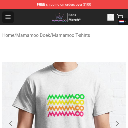
FREE
shipping on orders over $100
Mamamoo Store - Official Mamamoo Merchandise Shop
Open menu
Home
/
Mamamoo Doek
/
Mamamoo T-shirts