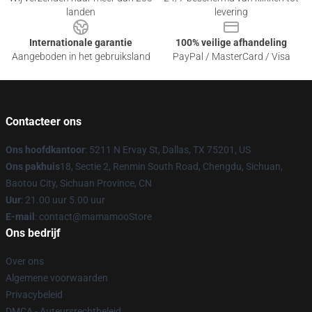
landen
levering
Internationale garantie
100% veilige afhandeling
Aangeboden in het gebruiksland
PayPal / MasterCard / Visa
Contacteer ons
Ons hoofdkantoor
: 5211 N Ervay St, Dallas, TX 75201, US
Ons pakhuis
18, Sectie 2, Renmin South Road, Chengdu, Sichuan,
Baotou City, Sichuan Province, CN
Uur
: 21.00 uur 5.00 uur
E-mail
: contact@mamamooStore
Ons bedrijf
Over ons
Algemene voorwaarden
Privacybeleid
DMCA - Auteursrechtbeleid