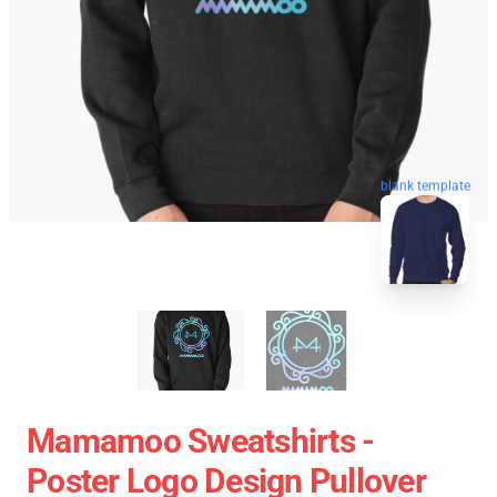
blank template
Mamamoo Sweatshirts -
Poster Logo Design Pullover