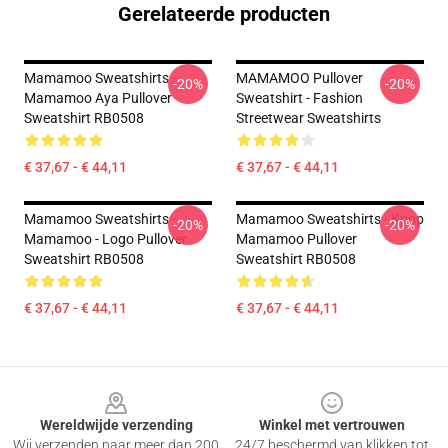
Gerelateerde producten
Mamamoo Sweatshirts -
MAMAMOO Pullover
-20%
-20%
Mamamoo Aya Pullover
Sweatshirt - Fashion
Sweatshirt RB0508
Streetwear Sweatshirts
€ 37,67 - € 44,11
€ 37,67 - € 44,11
Mamamoo Sweatshirts -
Mamamoo Sweatshirts - Kpop
-20%
-20%
Mamamoo - Logo Pullover
Mamamoo Pullover
Sweatshirt RB0508
Sweatshirt RB0508
€ 37,67 - € 44,11
€ 37,67 - € 44,11
Footer
Wereldwijde verzending
Winkel met vertrouwen
Wij verzenden naar meer dan 200
24/7 beschermd van klikken tot