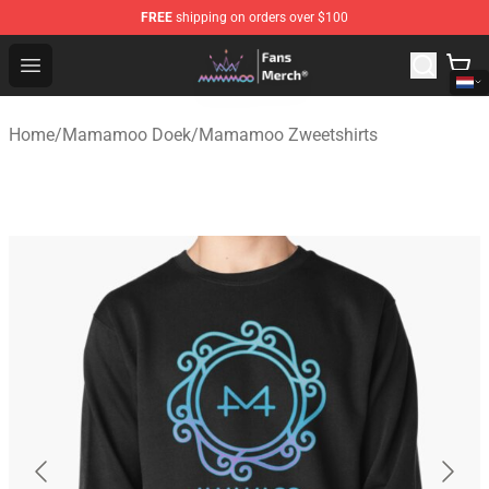
FREE
shipping on orders over $100
Mamamoo Store - Official Mamamoo Merchandise Shop
Open menu
Home
/
Mamamoo Doek
/
Mamamoo Zweetshirts