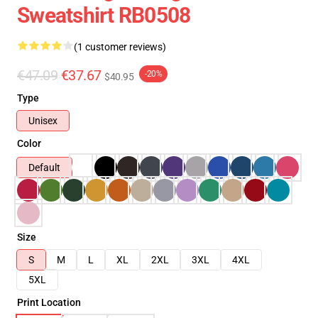
Sweatshirt RB0508
(1 customer reviews)
€47.09
€37.67
-20%
$40.95
Type
Unisex
Color
Default
Size
S
M
L
XL
2XL
3XL
4XL
5XL
Print Location