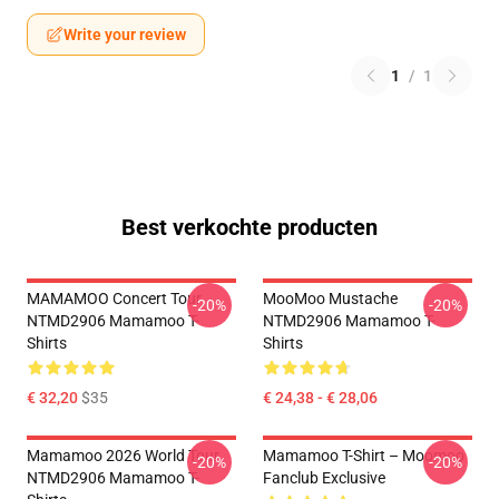
Write your review
1
/
1
Best verkochte producten
MAMAMOO Concert Tour
MooMoo Mustache
-20%
-20%
NTMD2906 Mamamoo T-
NTMD2906 Mamamoo T-
Shirts
Shirts
€ 32,20
$35
€ 24,38 - € 28,06
Mamamoo 2026 World Tour
Mamamoo T-Shirt – Moomoo
-20%
-20%
NTMD2906 Mamamoo T-
Fanclub Exclusive