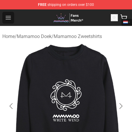
FREE
shipping on orders over $100
Mamamoo Store - Official Mamamoo Merchandise Shop
Open menu
Home
/
Mamamoo Doek
/
Mamamoo Zweetshirts