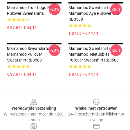
Mamamoo Trui - Logo Printing
Mamamoo Sweatshirts -
-20%
-20%
Pullover Sweatshirts
Mamamoo Aya Pullover Trui
RB0508
€ 37,67 - € 44,11
€ 37,67 - € 44,11
Mamamoo Sweatshirts - Kpop
Mamamoo Sweatshirts -
-20%
-20%
Mamamoo Pullover
Mamamoo Teletubbies!!
Sweatshirt RB0508
Pullover Sweatshirt RB0508
€ 37,67 - € 44,11
€ 37,67 - € 44,11
Footer
Wereldwijde verzending
Winkel met vertrouwen
Wij verzenden naar meer dan 200
24/7 beschermd van klikken tot
landen
levering