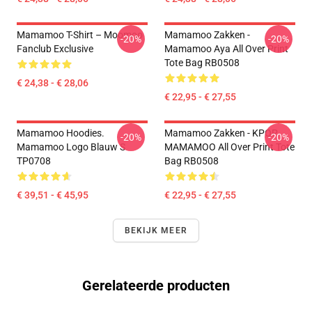
Mamamoo T-Shirt – Moomoo
Mamamoo Zakken -
-20%
-20%
Fanclub Exclusive
Mamamoo Aya All Over Print
Tote Bag RB0508
€ 24,38 - € 28,06
€ 22,95 - € 27,55
Mamamoo Hoodies.
Mamamoo Zakken - KPOP
-20%
-20%
Mamamoo Logo Blauw S
MAMAMOO All Over Print Tote
TP0708
Bag RB0508
€ 39,51 - € 45,95
€ 22,95 - € 27,55
BEKIJK MEER
Gerelateerde producten