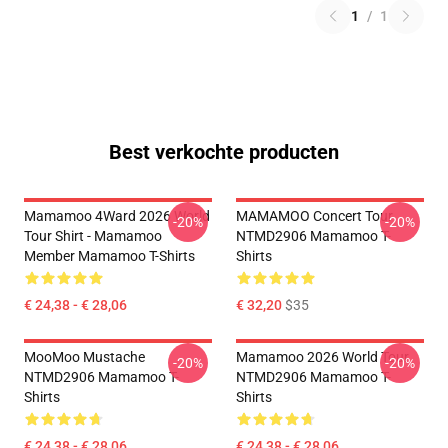
1
/
1
Best verkochte producten
Mamamoo 4Ward 2026 World
MAMAMOO Concert Tour
-20%
-20%
Tour Shirt - Mamamoo
NTMD2906 Mamamoo T-
Member Mamamoo T-Shirts
Shirts
€ 24,38 - € 28,06
€ 32,20
$35
MooMoo Mustache
Mamamoo 2026 World Tour
-20%
-20%
NTMD2906 Mamamoo T-
NTMD2906 Mamamoo T-
Shirts
Shirts
€ 24,38 - € 28,06
€ 24,38 - € 28,06