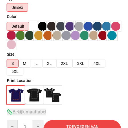
Unisex
Color
Default
Size
S
M
L
XL
2XL
3XL
4XL
5XL
Print Location
Bekijk maattabel
Quantity
TOEVOEGEN AAN