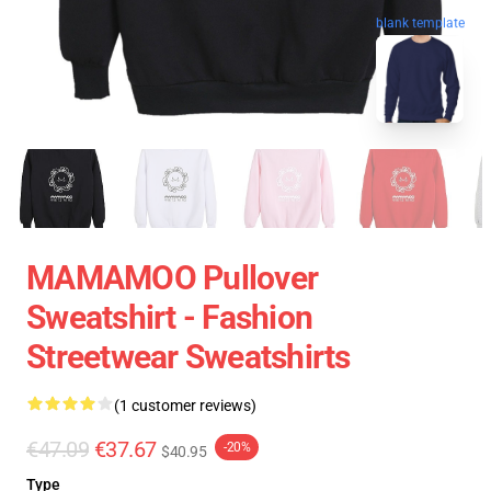
blank template
MAMAMOO Pullover
Sweatshirt - Fashion
Streetwear Sweatshirts
(1 customer reviews)
€47.09
€37.67
-20%
$40.95
Type