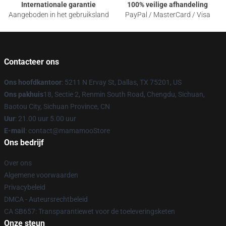
Internationale garantie
100% veilige afhandeling
Aangeboden in het gebruiksland
PayPal / MasterCard / Visa
Contacteer ons
Ons hoofdkantoor
: 5211 N Ervay St, Dallas, TX 75201, US
Ons pakhuis
18, Sectie 2, Renmin South Road, Chengdu, Sichuan,
Baotou City, Sichuan Province, CN
Uur
: 21.00 uur 5.00 uur
E-mail
: contact@mamamooStore
Ons bedrijf
Over ons
Algemene voorwaarden
Privacybeleid
DMCA - Auteursrechtbeleid
CA SB657: Transparantiewet voor de toeleveringsketen
Onze steun