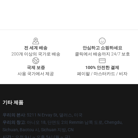
Footer
전 세계 배송
안심하고 쇼핑하세요
200개 이상의 국가로 배송
클릭에서 배송까지 24/7 보호
국제 보증
100% 안전한 결제
사용 국가에서 제공
페이팔 / 마스터카드 / 비자
기타 제품
우리의 본사
: 5211 N Ervay St, 댈러스, 미국
우리의 창고
: 아니오 18, 단면도 2의 Renmin 남쪽 도로, Chengdu,
Sichuan, Baotou 시, Sichuan 지방, CN
시간 :
: 오전 9시 ~ 오후 5시 (월 ~ 금)