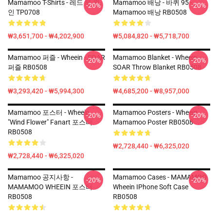
Mamamoo T-Shirts - 레드 문 위
Mamamoo 배낭 - 바퀴 95 -
-20%
-20%
인 TP0708
Mamamoo 배낭 RB0508
₩3,651,700 - ₩4,202,900
₩5,084,820 - ₩5,718,700
Mamamoo 퍼즐 - Wheein - SOAR
Mamamoo Blanket - Wheein -
-20%
-20%
퍼즐 RB0508
SOAR Throw Blanket RB0508
₩3,293,420 - ₩5,994,300
₩4,685,200 - ₩8,957,000
Mamamoo 포스터 - Wheein
Mamamoo Posters - Wheein
-20%
-20%
"Wind Flower" Fanart 포스터
Mamamoo Poster RB0508
RB0508
₩2,728,440 - ₩6,325,020
₩2,728,440 - ₩6,325,020
Mamamoo 공지사항 -
Mamamoo Cases - MAMAMOO
-20%
-20%
MAMAMOO WHEEIN 포스터
Wheein IPhone Soft Case
RB0508
RB0508