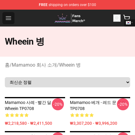
FREE
shipping on orders over $100
Mamamoo Store - Official Mamamoo Merchandise Shop
Open menu
Wheein 병
홈
/
Mamamoo 회사 소개
/
Wheein 병
Mamamoo 사례 - 빨간 달
Mamamoo 베개 - 레드 문 우린
-20%
-20%
Wheein TP0708
TP0708
₩2,218,580 - ₩2,411,500
₩3,307,200 - ₩3,996,200