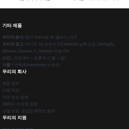
기타 제품
우리의 본사
: 5211 N Ervay St, 댈러스, 미국
우리의 창고
: 아니오 18, 단면도 2의 Renmin 남쪽 도로, Chengdu,
Sichuan, Baotou 시, Sichuan 지방, CN
시간 :
: 오전 9시 ~ 오후 5시 (월 ~ 금)
이름 *
: 연락처mamamoo.스토어
우리의 회사
제품 정보
이용 약관
개인 정보 정책
DMCA - 저작권 정책
모델 번호: 공급망 투명성 행위
우리의 지원