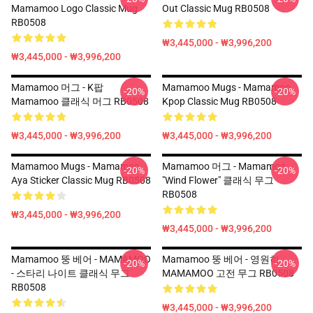
Mamamoo Logo Classic Mug
Out Classic Mug RB0508
RB0508
₩3,445,000 - ₩3,996,200
₩3,445,000 - ₩3,996,200
Mamamoo 머그 - K팝
Mamamoo Mugs - Mamamoo
-20%
-20%
Mamamoo 클래식 머그 RB0508
Kpop Classic Mug RB0508
₩3,445,000 - ₩3,996,200
₩3,445,000 - ₩3,996,200
Mamamoo Mugs - Mamamoo
Mamamoo 머그 - Mamamoo
-20%
-20%
Aya Sticker Classic Mug RB0508
"Wind Flower" 클래식 무그
RB0508
₩3,445,000 - ₩3,996,200
₩3,445,000 - ₩3,996,200
Mamamoo 뚱 베어 - MAMAMOO
Mamamoo 뚱 베어 - 영원히
-20%
-20%
- 스타리 나이트 클래식 무그
MAMAMOO 고전 무그 RB0508
RB0508
₩3,445,000 - ₩3,996,200