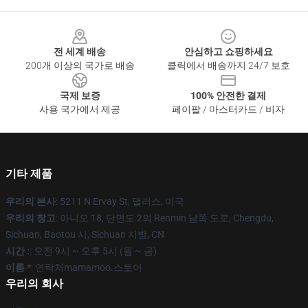
Footer
전 세계 배송
안심하고 쇼핑하세요
200개 이상의 국가로 배송
클릭에서 배송까지 24/7 보호
국제 보증
100% 안전한 결제
사용 국가에서 제공
페이팔 / 마스터카드 / 비자
기타 제품
우리의 본사
: 5211 N Ervay St, 댈러스, 미국
우리의 창고
: 아니오 18, 단면도 2의 Renmin 남쪽 도로, Chengdu,
Sichuan, Baotou 시, Sichuan 지방, CN
시간 :
: 오전 9시 ~ 오후 5시 (월 ~ 금)
이름 *
: 연락처mamamoo.스토어
우리의 회사