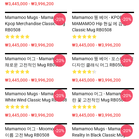
₩3,445,000 - ₩3,996,200
Mamamoo Mugs - Mamamoo
Mamamoo 뚱 베어 - KPOP
-20%
-20%
Kpop Merchandise Classic Mug
MAMAMOO Hip 현실 에 검정
RB0508
Classic Mug RB0508
₩3,445,000 - ₩3,996,200
₩3,445,000 - ₩3,996,200
Mamamoo 머그 - Mamamoo 다
Mamamoo 뚱 베어 - 포스터 로고
-20%
-20%
채로운 고전적인 Mug RB0508
디자인 클래식 머그 RB0508
₩3,445,000 - ₩3,996,200
₩3,445,000 - ₩3,996,200
Mamamoo Mugs - Mamamoo
Mamamoo 머그 - Mamamoo 노
-20%
-20%
White Wind Classic Mug RB0508
란 꽃 고전적인 Mug RB0508
₩3,445,000 - ₩3,996,200
₩3,445,000 - ₩3,996,200
Mamamoo 머그 - Moomoo 팬덤
Mamamoo Mugs - Mamamoo
-20%
-20%
이름 고전 Mug RB0508
Reality In Black Classic Mug