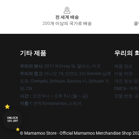
Footer
전 세계 배송
200개 이상의 국가로 배송
클
기타 제품
우리의 
우리의 본사
: 5211 N Ervay St, 댈러스, 미국
제품 정보
우리의 창고
: 아니오 18, 단면도 2의 Renmin 남쪽
이용 약관
도로, Chengdu, Sichuan, Baotou 시, Sichuan 지
개인 정보 정
방, CN
DMCA - 저
시간 :
: 오전 9시 ~ 오후 5시 (월 ~ 금)
모델 번호: 
이름 *
: 연락처mamamoo.스토어
UNLOCK
10% OFF
© Mamamoo Store - Official Mamamoo Merchandise Shop 2026 