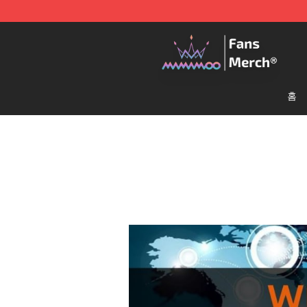
Mamamoo Store - Official Mamamoo Merchandise Sh
홈