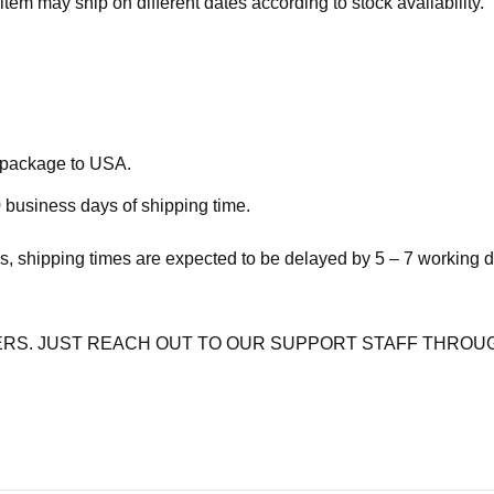
item may ship on different dates according to stock availability.
e package to USA.
 business days of shipping time.
s, shipping times are expected to be delayed by 5 – 7 working 
RS. JUST REACH OUT TO OUR SUPPORT STAFF THROUG