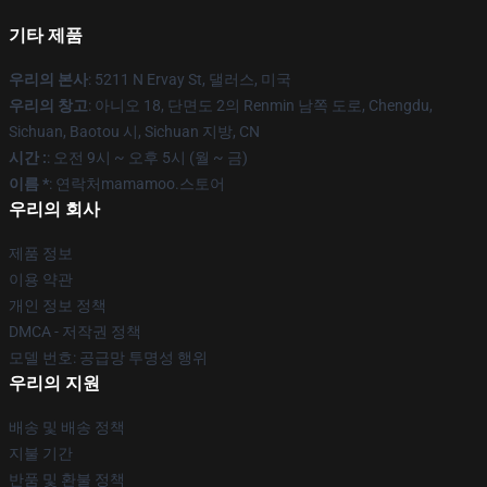
기타 제품
우리의 본사
: 5211 N Ervay St, 댈러스, 미국
우리의 창고
: 아니오 18, 단면도 2의 Renmin 남쪽 도로, Chengdu,
Sichuan, Baotou 시, Sichuan 지방, CN
시간 :
: 오전 9시 ~ 오후 5시 (월 ~ 금)
이름 *
: 연락처mamamoo.스토어
우리의 회사
제품 정보
이용 약관
개인 정보 정책
DMCA - 저작권 정책
모델 번호: 공급망 투명성 행위
우리의 지원
배송 및 배송 정책
지불 기간
반품 및 환불 정책