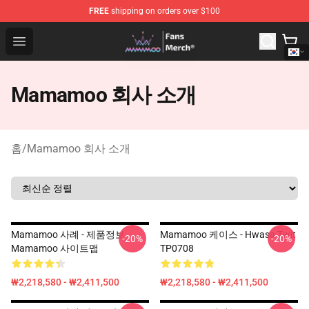
FREE
shipping on orders over $100
Mamamoo Store - Official Mamamoo Merchandise Shop
Open menu
Mamamoo 회사 소개
홈
/
Mamamoo 회사 소개
Mamamoo 사례 - 제품정보
Mamamoo 케이스 - Hwasa Twit
-20%
-20%
Mamamoo 사이트맵
TP0708
₩2,218,580 - ₩2,411,500
₩2,218,580 - ₩2,411,500