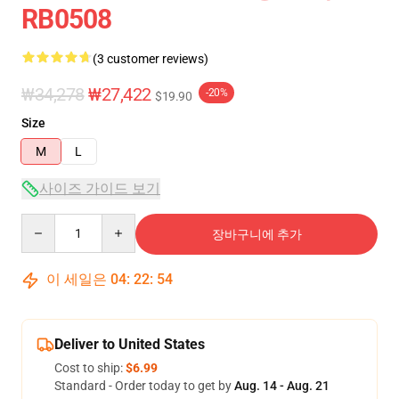
RB0508
(3 customer reviews)
₩34,278
₩27,422
-20%
$19.90
Size
M
L
사이즈 가이드 보기
Quantity
장바구니에 추가
이 세일은
04
:
22
:
54
Deliver to United States
Cost to ship:
$6.99
Standard - Order today to get by
Aug. 14 - Aug. 21