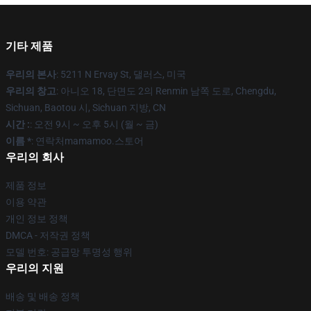
기타 제품
우리의 본사
: 5211 N Ervay St, 댈러스, 미국
우리의 창고
: 아니오 18, 단면도 2의 Renmin 남쪽 도로, Chengdu,
Sichuan, Baotou 시, Sichuan 지방, CN
시간 :
: 오전 9시 ~ 오후 5시 (월 ~ 금)
이름 *
: 연락처mamamoo.스토어
우리의 회사
제품 정보
이용 약관
개인 정보 정책
DMCA - 저작권 정책
모델 번호: 공급망 투명성 행위
우리의 지원
배송 및 배송 정책