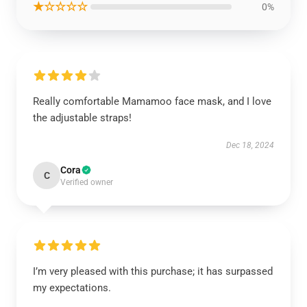
★☆☆☆☆
0%
Really comfortable Mamamoo face mask, and I love
the adjustable straps!
Dec 18, 2024
Cora
C
Verified owner
I’m very pleased with this purchase; it has surpassed
my expectations.