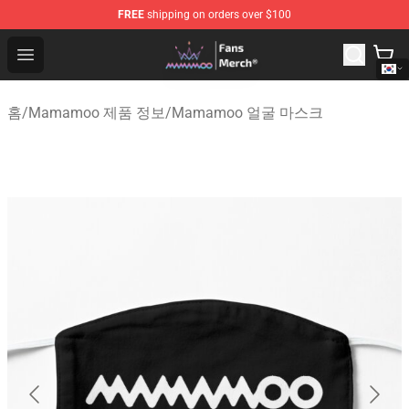
FREE
shipping on orders over $100
Mamamoo Store - Official Mamamoo Merchandise Shop
Open menu
홈
/
Mamamoo 제품 정보
/
Mamamoo 얼굴 마스크