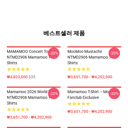
베스트셀러 제품
MAMAMOO Concert Tour
MooMoo Mustache
-20%
-20%
NTMD2906 Mamamoo T-
NTMD2906 Mamamoo T-
Shirts
Shirts
₩4,823,000
$35
₩3,651,700 - ₩4,202,900
Mamamoo 2026 World Tour
Mamamoo T-Shirt – Moomoo
-20%
-20%
NTMD2906 Mamamoo T-
Fanclub Exclusive
Shirts
₩3,651,700 - ₩4,202,900
₩3,651,700 - ₩4,202,900