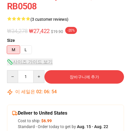
RB0508
(3 customer reviews)
₩34,278
₩27,422
-20%
$19.90
Size
M
L
사이즈 가이드 보기
Quantity
장바구니에 추가
이 세일은
02
:
06
:
53
Deliver to United States
Cost to ship:
$6.99
Standard - Order today to get by
Aug. 15 - Aug. 22