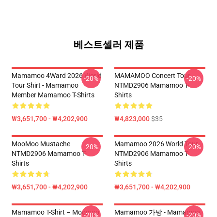
베스트셀러 제품
Mamamoo 4Ward 2026 World
MAMAMOO Concert Tour
-20%
-20%
Tour Shirt - Mamamoo
NTMD2906 Mamamoo T-
Member Mamamoo T-Shirts
Shirts
₩3,651,700 - ₩4,202,900
₩4,823,000
$35
MooMoo Mustache
Mamamoo 2026 World Tour
-20%
-20%
NTMD2906 Mamamoo T-
NTMD2906 Mamamoo T-
Shirts
Shirts
₩3,651,700 - ₩4,202,900
₩3,651,700 - ₩4,202,900
Mamamoo T-Shirt – Moomoo
Mamamoo 가방 - Mamamoo
-20%
-20%