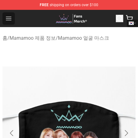
FREE
shipping on orders over $100
Mamamoo Store - Official Mamamoo Merchandise Shop
Open menu
홈
/
Mamamoo 제품 정보
/
Mamamoo 얼굴 마스크