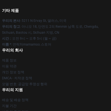
기타 제품
우리의 본사
: 5211 N Ervay St, 댈러스, 미국
우리의 창고
: 아니오 18, 단면도 2의 Renmin 남쪽 도로, Chengdu,
Sichuan, Baotou 시, Sichuan 지방, CN
시간 :
: 오전 9시 ~ 오후 5시 (월 ~ 금)
이름 *
: 연락처mamamoo.스토어
우리의 회사
제품 정보
이용 약관
개인 정보 정책
DMCA - 저작권 정책
모델 번호: 공급망 투명성 행위
우리의 지원
배송 및 배송 정책
지불 기간