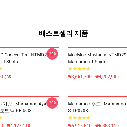
베스트셀러 제품
-20%
 Concert Tour NTMD2906
MooMoo Mustache NTMD29
T-Shirts
Mamamoo T-Shirts
00
₩3,651,700 - ₩4,202,900
$35
-20%
 가방 - Mamamoo Aya 모든
Mamamoo 후드 - Mamamo
토트 백 RB0508
S TP0708
0 - ₩4,127,110
₩5,918,510 - ₩6,883,110