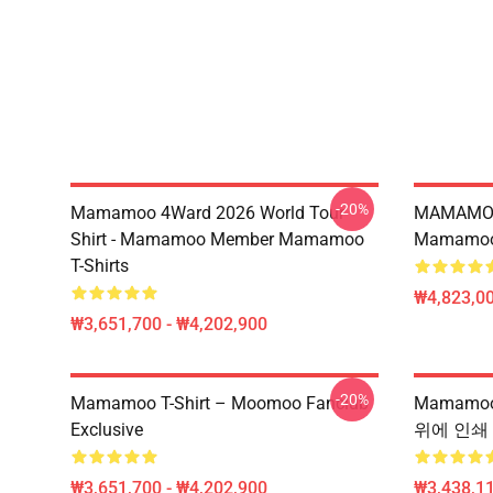
-20%
Mamamoo 4Ward 2026 World Tour
MAMAMOO
Shirt - Mamamoo Member Mamamoo
Mamamoo 
T-Shirts
₩4,823,0
₩3,651,700 - ₩4,202,900
-20%
Mamamoo T-Shirt – Moomoo Fanclub
Mamamoo
Exclusive
위에 인쇄 
₩3,651,700 - ₩4,202,900
₩3,438,11