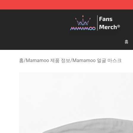
Mamamoo Store - Official Mamamoo Merchandise Sh
홈
홈
/
Mamamoo 제품 정보
/
Mamamoo 얼굴 마스크