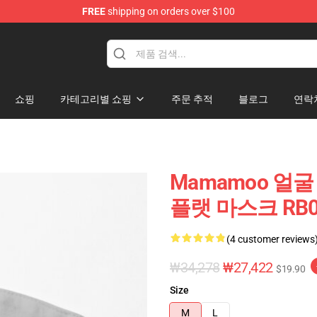
FREE
shipping on orders over $100
op
쇼핑
카테고리별 쇼핑
주문 추적
블로그
연락
Mamamoo 얼굴
플랫 마스크 RB0
(4 customer reviews
₩34,278
₩27,422
$19.90
Size
M
L