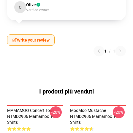
Olive
O
Verified owner
Write your review
1
/
1
I prodotti più venduti
MAMAMOO Concert Tour
MooMoo Mustache
-20%
-20%
NTMD2906 Mamamoo T-
NTMD2906 Mamamoo T-
Shirts
Shirts