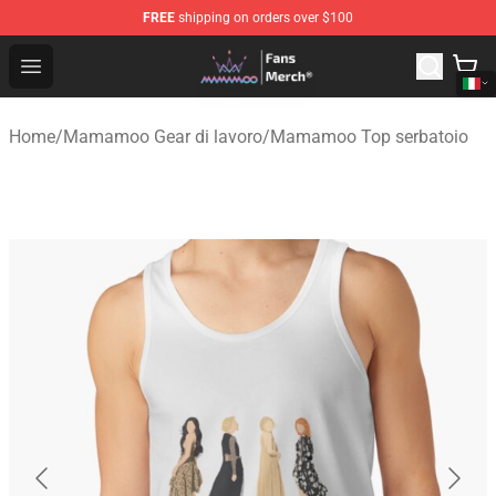
FREE
shipping on orders over $100
Mamamoo Store - Official Mamamoo Merchandise Shop
Open menu
Home
/
Mamamoo Gear di lavoro
/
Mamamoo Top serbatoio