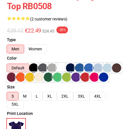
Top RB0508
(2 customer reviews)
€28.12
€22.49
-20%
$24.45
Type
Men
Women
Color
Default
Size
S
M
L
XL
2XL
3XL
4XL
5XL
Print Location