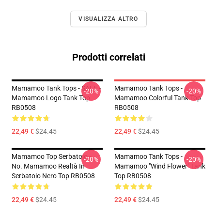
VISUALIZZA ALTRO
Prodotti correlati
Mamamoo Tank Tops - SALE -
Mamamoo Tank Tops -
-20%
-20%
Mamamoo Logo Tank Top
Mamamoo Colorful Tank Top
RB0508
RB0508
22,49 €
$24.45
22,49 €
$24.45
Mamamoo Top Serbatoio -
Mamamoo Tank Tops -
-20%
-20%
No. Mamamoo Realtà In
Mamamoo "Wind Flower" Tank
Serbatoio Nero Top RB0508
Top RB0508
22,49 €
$24.45
22,49 €
$24.45