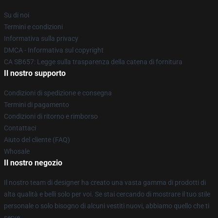
Su di noi
Termini e condizioni
Informativa sulla privacy
DMCA - Informativa sul copyright
CA SB657: Legge sulla trasparenza della catena di fornitura
Il nostro supporto
Condizioni di spedizione e consegna
Termini di pagamento
Condizioni di ritorno e rimborso
Contattaci
Aiuto del cliente (FAQ)
Whosale
Il nostro negozio
Il nostro team di designer ha creato una vasta gamma di prodotti di
alta qualità e belli solo per voi. Se stai cercando di mostrare il tuo stile
personale o solo bisogno di alcuni vestiti nuovi, abbiamo quello che ti
serve.