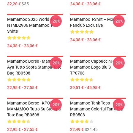
32,20 €
$35
24,38 € - 28,06 €
Mamamoo 2026 World Tour
Mamamoo T-Shirt – Moomoo
-20%
-20%
NTMD2906 Mamamoo T-
Fanclub Exclusive
Shirts
24,38 € - 28,06 €
24,38 € - 28,06 €
Mamamoo Borse - Mamamoo
Mamamoo Cappuccini -
-20%
-20%
Aya Tutto Sopra Stampa Tote
Mamamoo Logo Blu S
Bag RB0508
TP0708
22,95 € - 27,55 €
39,51 € - 45,95 €
Mamamoo Borse - KPOP
Mamamoo Tank Tops -
-20%
-20%
MAMAMOO Tutto Su Stampa
Mamamoo Colorful Tank Top
Tote Bag RB0508
RB0508
22,95 € - 27,55 €
22,49 €
$24.45