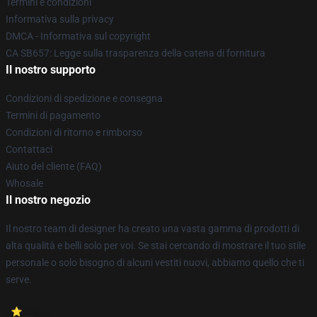
Termini e condizioni
Informativa sulla privacy
DMCA - Informativa sul copyright
CA SB657: Legge sulla trasparenza della catena di fornitura
Il nostro supporto
Condizioni di spedizione e consegna
Termini di pagamento
Condizioni di ritorno e rimborso
Contattaci
Aiuto del cliente (FAQ)
Whosale
Il nostro negozio
Il nostro team di designer ha creato una vasta gamma di prodotti di
alta qualità e belli solo per voi. Se stai cercando di mostrare il tuo stile
personale o solo bisogno di alcuni vestiti nuovi, abbiamo quello che ti
serve.