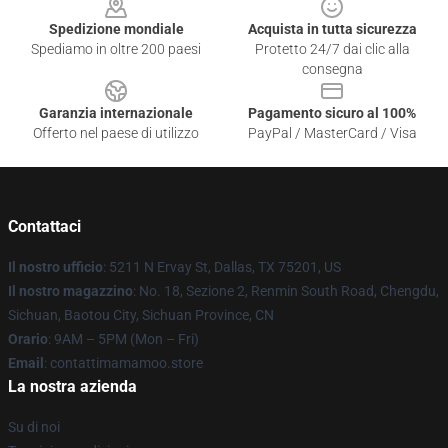
Spedizione mondiale
Acquista in tutta sicurezza
Spediamo in oltre 200 paesi
Protetto 24/7 dai clic alla
consegna
Garanzia internazionale
Pagamento sicuro al 100%
Offerto nel paese di utilizzo
PayPal / MasterCard / Visa
Contattaci
Il nostro ufficio
: 5211 N Ervay St, Dallas, TX 75201, US
Il nostro magazzino
: No. 18, Sezione 2, Renmin South Road, Chengdu,
Sichuan, Baotou City, Sichuan Province, CN
Orario
: 9AM – 5PM (Mon – Fri)
Email
: contattimamamoo.store
La nostra azienda
Su di noi