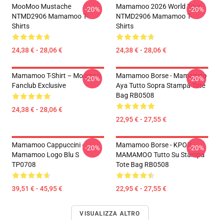
MooMoo Mustache
Mamamoo 2026 World Tour
-20%
-20%
NTMD2906 Mamamoo T-
NTMD2906 Mamamoo T-
Shirts
Shirts
24,38 € - 28,06 €
24,38 € - 28,06 €
Mamamoo T-Shirt – Moomoo
Mamamoo Borse - Mamamoo
-20%
-20%
Fanclub Exclusive
Aya Tutto Sopra Stampa Tote
Bag RB0508
24,38 € - 28,06 €
22,95 € - 27,55 €
Mamamoo Cappuccini -
Mamamoo Borse - KPOP
-20%
-20%
Mamamoo Logo Blu S
MAMAMOO Tutto Su Stampa
TP0708
Tote Bag RB0508
39,51 € - 45,95 €
22,95 € - 27,55 €
VISUALIZZA ALTRO