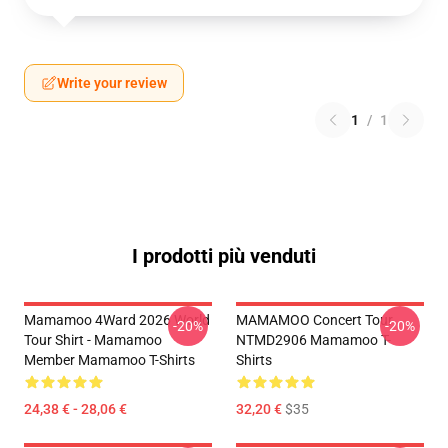
Write your review
1
/
1
I prodotti più venduti
Mamamoo 4Ward 2026 World
MAMAMOO Concert Tour
-20%
-20%
Tour Shirt - Mamamoo
NTMD2906 Mamamoo T-
Member Mamamoo T-Shirts
Shirts
24,38 € - 28,06 €
32,20 €
$35