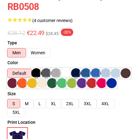
RB0508
(4 customer reviews)
€28.12
€22.49
-20%
$24.45
Type
Men
Women
Color
Default
Size
S
M
L
XL
2XL
3XL
4XL
5XL
Print Location