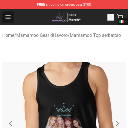
FREE
shipping on orders over $100
Mamamoo Store - Official Mamamoo Merchandise Shop
Open menu
Home
/
Mamamoo Gear di lavoro
/
Mamamoo Top serbatoio