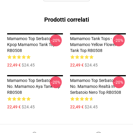
Prodotti correlati
Mamamoo Top Serbatoio -
Mamamoo Tank Tops -
-20%
-20%
Kpop Mamamoo Tank Top
Mamamoo Yellow Flower
RB0508
Tank Top RB0508
22,49 €
$24.45
22,49 €
$24.45
Mamamoo Top Serbatoio -
Mamamoo Top Serbatoio -
-20%
-20%
No. Mamamoo Aya Tank Top
No. Mamamoo Realtà In
RB0508
Serbatoio Nero Top RB0508
22,49 €
$24.45
22,49 €
$24.45
Footer