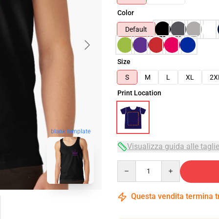
Color
Default
Size
S
M
L
XL
2X
Print Location
blank template
Visualizza guida alle tagli
Quantity
Questa vendita termina 