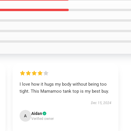
I love how it hugs my body without being too
tight. This Mamamoo tank top is my best buy.
Dec 15, 2024
Aidan
A
Verified owner