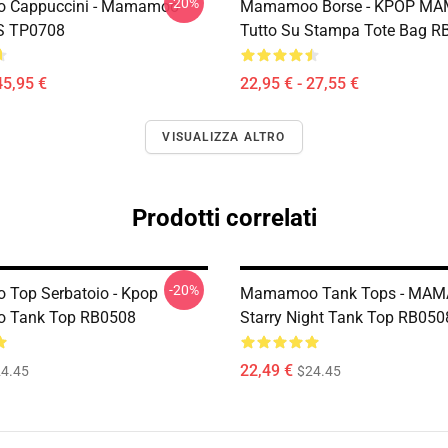
-20%
Cappuccini - Mamamoo
Mamamoo Borse - KPOP M
 S TP0708
Tutto Su Stampa Tote Bag R
45,95 €
22,95 € - 27,55 €
VISUALIZZA ALTRO
Prodotti correlati
-20%
Top Serbatoio - Kpop
Mamamoo Tank Tops - MAM
 Tank Top RB0508
Starry Night Tank Top RB050
22,49 €
4.45
$24.45