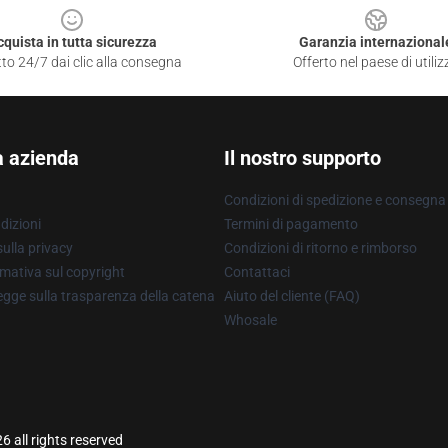
cquista in tutta sicurezza
Garanzia internazional
to 24/7 dai clic alla consegna
Offerto nel paese di utiliz
a azienda
Il nostro supporto
Condizioni di spedizione e consegna
dizioni
Termini di pagamento
ulla privacy
Condizioni di ritorno e rimborso
mativa sul copyright
Contattaci
gge sulla trasparenza della catena
Aiuto del cliente (FAQ)
Whosale
all rights reserved