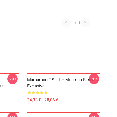
1
/
1
-20%
-20%
Mamamoo T-Shirt – Moomoo Fanclub
ts
Exclusive
24,38 € - 28,06 €