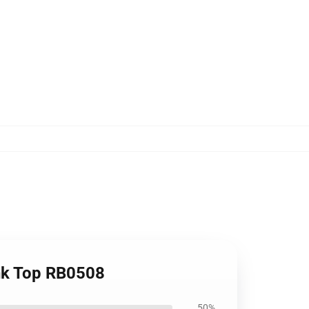
nk Top RB0508
50%