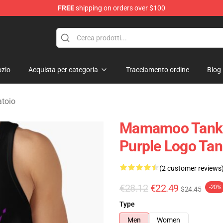
FREE
shipping on orders over $100
op
zio
Acquista per categoria
Tracciamento ordine
Blog
toio
Mamamoo Tank 
Purple Logo Ta
(2 customer reviews
€28.12
€22.49
-20%
$24.45
Type
Men
Women