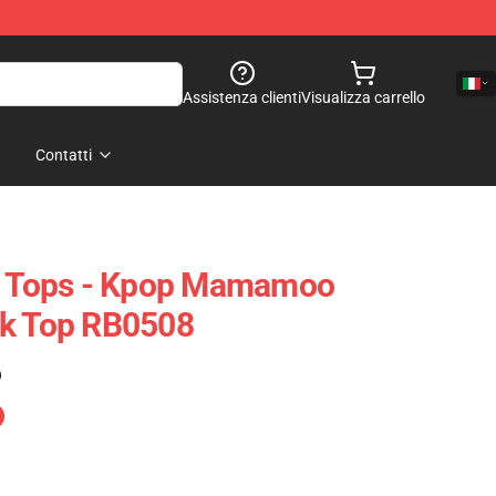
Assistenza clienti
Visualizza carrello
Contatti
Tops - Kpop Mamamoo
nk Top RB0508
)