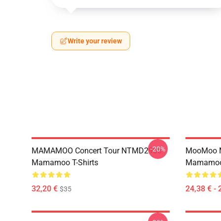
Write your review
-20%
MAMAMOO Concert Tour NTMD2906
MooMoo 
Mamamoo T-Shirts
Mamamoo 
32,20 €
24,38 € - 
$35