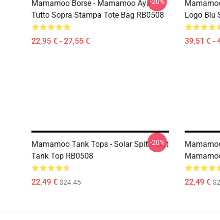
-20%
Mamamoo Borse - Mamamoo Aya
Mamamoo 
Tutto Sopra Stampa Tote Bag RB0508
Logo Blu
22,95 € - 27,55 €
39,51 € - 
-20%
Mamamoo Tank Tops - Solar Spit It Out
Mamamoo 
Tank Top RB0508
Mamamoo
22,49 €
22,49 €
$24.45
$2
Footer