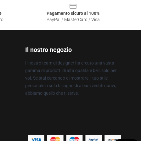
e
Pagamento sicuro al 100%
zo
PayPal / MasterCard / Visa
Il nostro negozio
Il nostro team di designer ha creato una vasta
gamma di prodotti di alta qualità e belli solo per
voi. Se stai cercando di mostrare il tuo stile
personale o solo bisogno di alcuni vestiti nuovi,
abbiamo quello che ti serve.