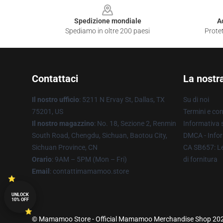
Spedizione mondiale
A
Spediamo in oltre 200 paesi
Protet
Contattaci
La nostr
Il nostro ufficio
: 5211 N Ervay St, Dallas, TX
Su di noi
75201, US
Termini e con
Il nostro magazzino
: No. 18, Sezione 2, Renmin
Informativa s
South Road, Chengdu, Sichuan, Baotou City,
DMCA - Infor
Sichuan Province, CN
CA SB657: Le
Orario
: 9AM – 5PM (Mon – Fri)
di fornitura
Email
: contattimamamoo.store
UNLOCK
10% OFF
© Mamamoo Store - Official Mamamoo Merchandise Shop 2026 