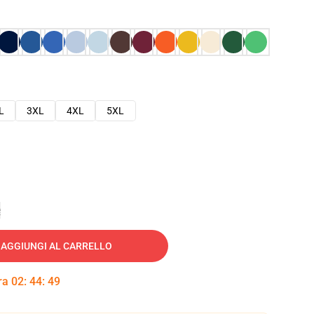
L
3XL
4XL
5XL
e
AGGIUNGI AL CARRELLO
tra
02
:
44
:
48