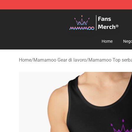
Mamamoo Store - Official Mamamoo Merchandise Sh
Home
Nego
Home
/
Mamamoo Gear di lavoro
/
Mamamoo Top serba