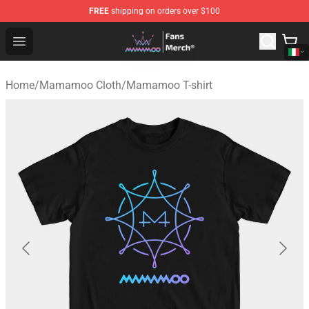
FREE
shipping on orders over $100
Mamamoo Store - Official Mamamoo Merchandise Shop
Open menu
Home
/
Mamamoo Cloth
/
Mamamoo T-shirt