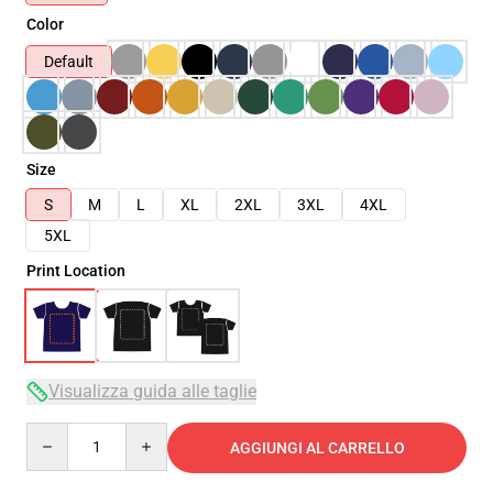
Color
Default
Size
S
M
L
XL
2XL
3XL
4XL
5XL
Print Location
Visualizza guida alle taglie
Quantity
AGGIUNGI AL CARRELLO