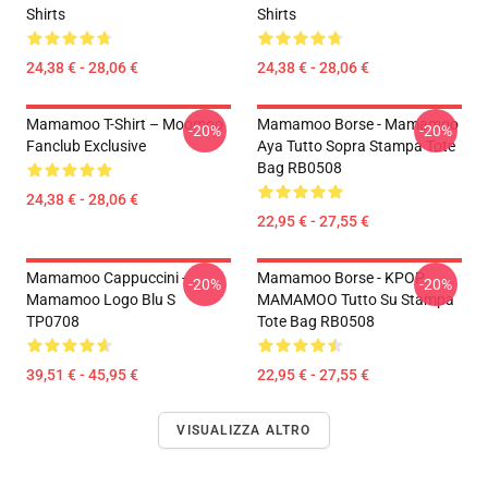
Shirts
Shirts
24,38 € - 28,06 €
24,38 € - 28,06 €
Mamamoo T-Shirt – Moomoo
Mamamoo Borse - Mamamoo
-20%
-20%
Fanclub Exclusive
Aya Tutto Sopra Stampa Tote
Bag RB0508
24,38 € - 28,06 €
22,95 € - 27,55 €
Mamamoo Cappuccini -
Mamamoo Borse - KPOP
-20%
-20%
Mamamoo Logo Blu S
MAMAMOO Tutto Su Stampa
TP0708
Tote Bag RB0508
39,51 € - 45,95 €
22,95 € - 27,55 €
VISUALIZZA ALTRO