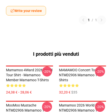
Write your review
1
/
1
I prodotti più venduti
Mamamoo 4Ward 2026 World
MAMAMOO Concert Tour
-20%
-20%
Tour Shirt - Mamamoo
NTMD2906 Mamamoo T-
Member Mamamoo T-Shirts
Shirts
24,38 € - 28,06 €
32,20 €
$35
MooMoo Mustache
Mamamoo 2026 World Tour
-20%
-20%
NTMD2906 Mamamoo T-
NTMD2906 Mamamoo T-