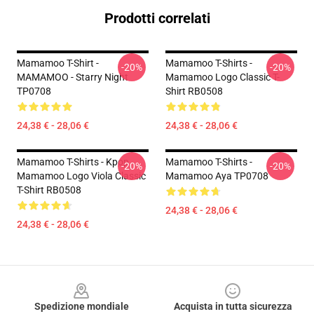
Prodotti correlati
Mamamoo T-Shirt -
Mamamoo T-Shirts -
-20%
-20%
MAMAMOO - Starry Night
Mamamoo Logo Classic T-
TP0708
Shirt RB0508
24,38 € - 28,06 €
24,38 € - 28,06 €
Mamamoo T-Shirts - Kpop
Mamamoo T-Shirts -
-20%
-20%
Mamamoo Logo Viola Classic
Mamamoo Aya TP0708
T-Shirt RB0508
24,38 € - 28,06 €
24,38 € - 28,06 €
Footer
Spedizione mondiale
Acquista in tutta sicurezza