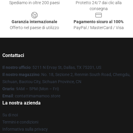
Spediamo in oltre 200 paesi
Protetto 24/7 dai clic alla
consegna
Garanzia internazionale
Pagamento sicuro al 100%
Offerto nel paese di utilizzo
PayPal / MasterCard / Visa
Contattaci
Il nostro ufficio
: 5211 N Ervay St, Dallas, TX 75201, US
Il nostro magazzino
: No. 18, Sezione 2, Renmin South Road, Chengdu,
Sichuan, Baotou City, Sichuan Province, CN
Orario
: 9AM – 5PM (Mon – Fri)
Email
: contattimamamoo.store
La nostra azienda
Su di noi
Termini e condizioni
Informativa sulla privacy