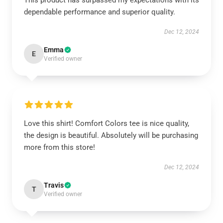
This product has surpassed my expectations with its
dependable performance and superior quality.
Dec 12, 2024
Emma
E
Verified owner
Love this shirt! Comfort Colors tee is nice quality,
the design is beautiful. Absolutely will be purchasing
more from this store!
Dec 12, 2024
Travis
T
Verified owner