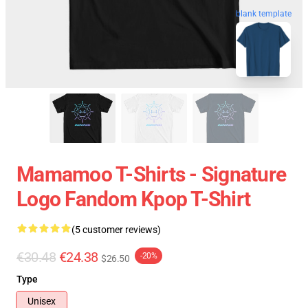
blank template
Mamamoo T-Shirts - Signature
Logo Fandom Kpop T-Shirt
(5 customer reviews)
€30.48
€24.38
-20%
$26.50
Type
Unisex