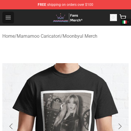
FREE
shipping on orders over $100
Mamamoo Store - Official Mamamoo Merchandise Shop
Open menu
Home
/
Mamamoo Caricatori
/
Moonbyul Merch