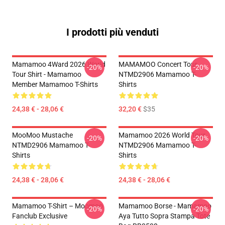
I prodotti più venduti
Mamamoo 4Ward 2026 World
MAMAMOO Concert Tour
-20%
-20%
Tour Shirt - Mamamoo
NTMD2906 Mamamoo T-
Member Mamamoo T-Shirts
Shirts
24,38 € - 28,06 €
32,20 €
$35
MooMoo Mustache
Mamamoo 2026 World Tour
-20%
-20%
NTMD2906 Mamamoo T-
NTMD2906 Mamamoo T-
Shirts
Shirts
24,38 € - 28,06 €
24,38 € - 28,06 €
Mamamoo T-Shirt – Moomoo
Mamamoo Borse - Mamamoo
-20%
-20%
Fanclub Exclusive
Aya Tutto Sopra Stampa Tote