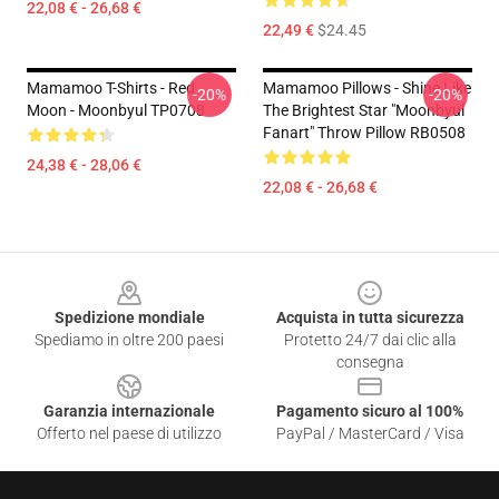
22,08 € - 26,68 €
22,49 €
$24.45
Mamamoo T-Shirts - Red
Mamamoo Pillows - Shine Like
-20%
-20%
Moon - Moonbyul TP0708
The Brightest Star "Moonbyul
Fanart" Throw Pillow RB0508
24,38 € - 28,06 €
22,08 € - 26,68 €
Footer
Spedizione mondiale
Acquista in tutta sicurezza
Spediamo in oltre 200 paesi
Protetto 24/7 dai clic alla
consegna
Garanzia internazionale
Pagamento sicuro al 100%
Offerto nel paese di utilizzo
PayPal / MasterCard / Visa