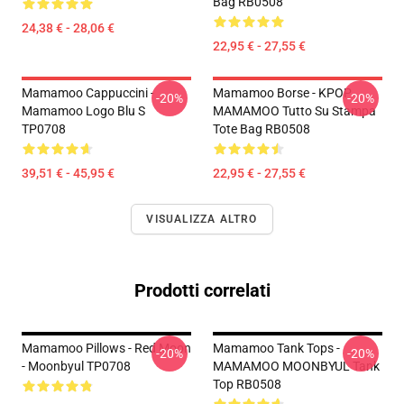
Bag RB0508
24,38 € - 28,06 €
22,95 € - 27,55 €
Mamamoo Cappuccini -
Mamamoo Borse - KPOP
-20%
-20%
Mamamoo Logo Blu S
MAMAMOO Tutto Su Stampa
TP0708
Tote Bag RB0508
39,51 € - 45,95 €
22,95 € - 27,55 €
VISUALIZZA ALTRO
Prodotti correlati
Mamamoo Pillows - Red Moon
Mamamoo Tank Tops -
-20%
-20%
- Moonbyul TP0708
MAMAMOO MOONBYUL Tank
Top RB0508