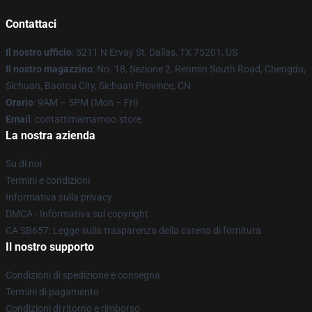
Contattaci
Il nostro ufficio
: 5211 N Ervay St, Dallas, TX 75201, US
Il nostro magazzino
: No. 18, Sezione 2, Renmin South Road, Chengdu,
Sichuan, Baotou City, Sichuan Province, CN
Orario
: 9AM – 5PM (Mon – Fri)
Email
: contattimamamoo.store
La nostra azienda
Su di noi
Termini e condizioni
Informativa sulla privacy
DMCA - Informativa sul copyright
CA SB657: Legge sulla trasparenza della catena di fornitura
Il nostro supporto
Condizioni di spedizione e consegna
Termini di pagamento
Condizioni di ritorno e rimborso