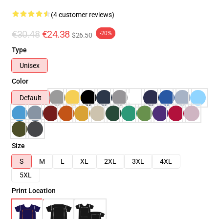
(4 customer reviews)
€30.48
€24.38
-20%
$26.50
Type
Unisex
Color
Default
Size
S
M
L
XL
2XL
3XL
4XL
5XL
Print Location