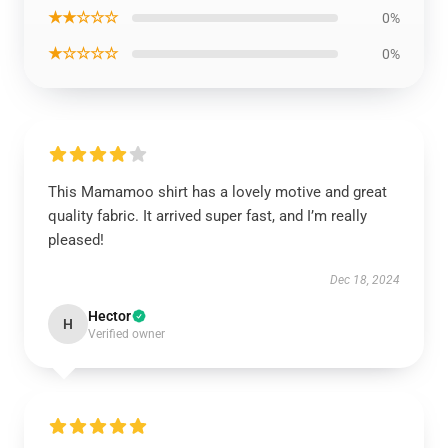
★★☆☆☆
0%
★☆☆☆☆
0%
This Mamamoo shirt has a lovely motive and great
quality fabric. It arrived super fast, and I’m really
pleased!
Dec 18, 2024
Hector
H
Verified owner