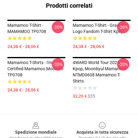
Prodotti correlati
Mamamoo T-Shirt -
Mamamoo T-Shirt - Gradient
-20%
-20%
MAMAMOO TP0708
Logo Fandom T-Shirt Kpop
24,38 € - 28,06 €
24,38 € - 28,06 €
Mamamoo T-Shirts - I'm
4WARD World Tour 2026
-20%
-20%
Certified Mamamoo Moomoo
Kpop, Moonbyul Mamamoo
TP0708
NTMD0608 Mamamoo T-
Shirts
24,38 € - 28,06 €
32,20 €
$35
Footer
Spedizione mondiale
Acquista in tutta sicurezza