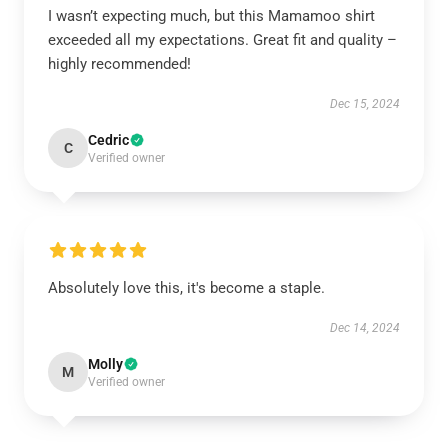
I wasn’t expecting much, but this Mamamoo shirt
exceeded all my expectations. Great fit and quality –
highly recommended!
Dec 15, 2024
Cedric
C
Verified owner
Absolutely love this, it's become a staple.
Dec 14, 2024
Molly
M
Verified owner