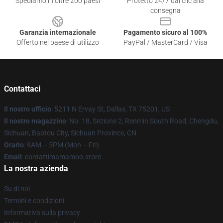
Spediamo in oltre 200 paesi
Protetto 24/7 dai clic alla
consegna
Garanzia internazionale
Pagamento sicuro al 100%
Offerto nel paese di utilizzo
PayPal / MasterCard / Visa
Contattaci
Il nostro ufficio
: 5211 N Ervay St, Dallas, TX 75201, US
Il nostro magazzino
: No. 18, Sezione 2, Renmin South Road, Chengdu,
Sichuan, Baotou City, Sichuan Province, CN
Orario
: 9AM – 5PM (Mon – Fri)
Email
: contattimamamoo.store
La nostra azienda
Su di noi
Termini e condizioni
Informativa sulla privacy