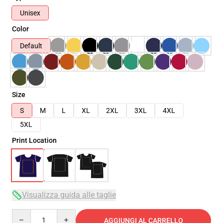
Unisex
Color
Default
Size
S
M
L
XL
2XL
3XL
4XL
5XL
Print Location
Visualizza guida alle taglie
Quantity
AGGIUNGI AL CARRELLO