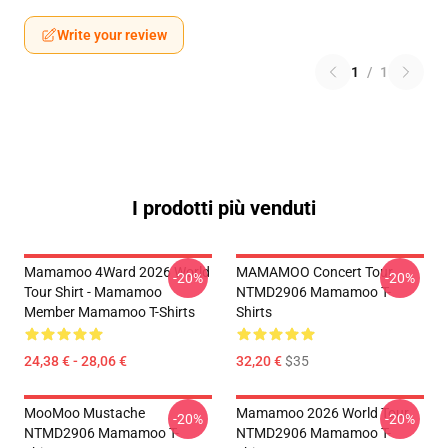
Write your review
1
/
1
I prodotti più venduti
Mamamoo 4Ward 2026 World
MAMAMOO Concert Tour
-20%
-20%
Tour Shirt - Mamamoo
NTMD2906 Mamamoo T-
Member Mamamoo T-Shirts
Shirts
24,38 € - 28,06 €
32,20 €
$35
MooMoo Mustache
Mamamoo 2026 World Tour
-20%
-20%
NTMD2906 Mamamoo T-
NTMD2906 Mamamoo T-