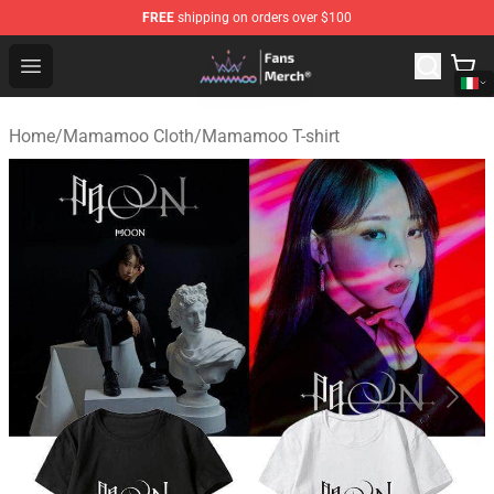
FREE
shipping on orders over $100
Mamamoo Store - Official Mamamoo Merchandise Shop
Open menu
Home
/
Mamamoo Cloth
/
Mamamoo T-shirt