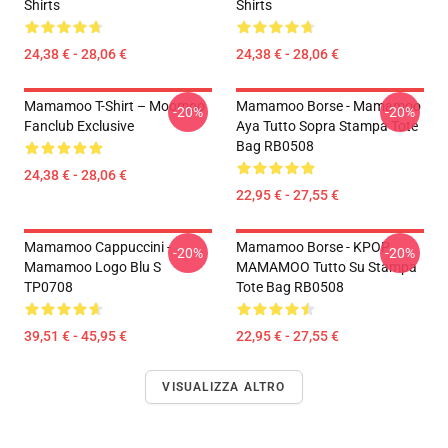
Shirts
Shirts
24,38 € - 28,06 €
24,38 € - 28,06 €
Mamamoo T-Shirt – Moomoo
Mamamoo Borse - Mamamoo
-20%
-20%
Fanclub Exclusive
Aya Tutto Sopra Stampa Tote
Bag RB0508
24,38 € - 28,06 €
22,95 € - 27,55 €
Mamamoo Cappuccini -
Mamamoo Borse - KPOP
-20%
-20%
Mamamoo Logo Blu S
MAMAMOO Tutto Su Stampa
TP0708
Tote Bag RB0508
39,51 € - 45,95 €
22,95 € - 27,55 €
VISUALIZZA ALTRO