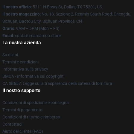
Il nostro ufficio
: 5211 N Ervay St, Dallas, TX 75201, US
Il nostro magazzino
: No. 18, Sezione 2, Renmin South Road, Chengdu,
Sichuan, Baotou City, Sichuan Province, CN
Orario
: 9AM – 5PM (Mon – Fri)
Email
: contattimamamoo.store
La nostra azienda
Su di noi
Termini e condizioni
Informativa sulla privacy
DMCA - Informativa sul copyright
CA SB657: Legge sulla trasparenza della catena di fornitura
Il nostro supporto
Condizioni di spedizione e consegna
Termini di pagamento
Condizioni di ritorno e rimborso
Contattaci
Aiuto del cliente (FAQ)