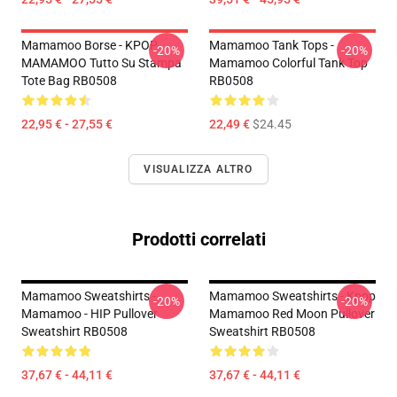
Mamamoo Borse - KPOP
Mamamoo Tank Tops -
-20%
-20%
MAMAMOO Tutto Su Stampa
Mamamoo Colorful Tank Top
Tote Bag RB0508
RB0508
22,95 € - 27,55 €
22,49 €
$24.45
VISUALIZZA ALTRO
Prodotti correlati
Mamamoo Sweatshirts -
Mamamoo Sweatshirts - Kpop
-20%
-20%
Mamamoo - HIP Pullover
Mamamoo Red Moon Pullover
Sweatshirt RB0508
Sweatshirt RB0508
37,67 € - 44,11 €
37,67 € - 44,11 €