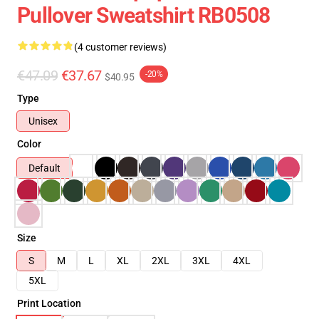
Pullover Sweatshirt RB0508
(4 customer reviews)
€47.09
€37.67
-20%
$40.95
Type
Unisex
Color
Default
Size
S
M
L
XL
2XL
3XL
4XL
5XL
Print Location