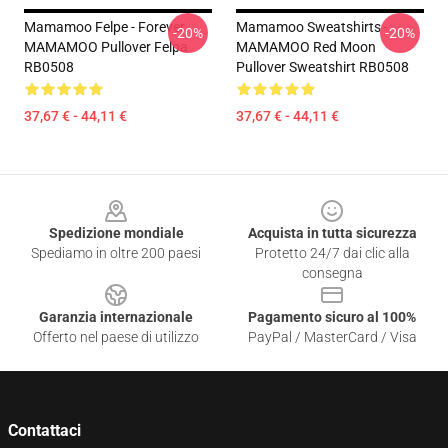
Mamamoo Felpe - Forever
Mamamoo Sweatshirts -
-20%
-20%
MAMAMOO Pullover Felpa
MAMAMOO Red Moon
RB0508
Pullover Sweatshirt RB0508
37,67 € - 44,11 €
37,67 € - 44,11 €
Footer
Spedizione mondiale
Acquista in tutta sicurezza
Spediamo in oltre 200 paesi
Protetto 24/7 dai clic alla
consegna
Garanzia internazionale
Pagamento sicuro al 100%
Offerto nel paese di utilizzo
PayPal / MasterCard / Visa
Contattaci