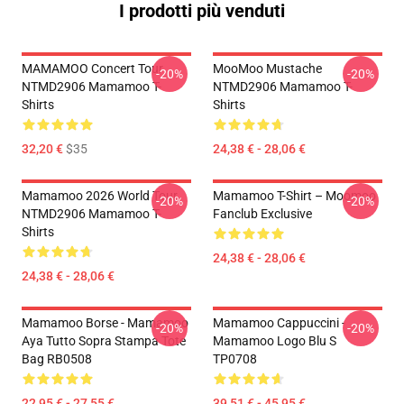
I prodotti più venduti
MAMAMOO Concert Tour
MooMoo Mustache
-20%
-20%
NTMD2906 Mamamoo T-
NTMD2906 Mamamoo T-
Shirts
Shirts
32,20 €
$35
24,38 € - 28,06 €
Mamamoo 2026 World Tour
Mamamoo T-Shirt – Moomoo
-20%
-20%
NTMD2906 Mamamoo T-
Fanclub Exclusive
Shirts
24,38 € - 28,06 €
24,38 € - 28,06 €
Mamamoo Borse - Mamamoo
Mamamoo Cappuccini -
-20%
-20%
Aya Tutto Sopra Stampa Tote
Mamamoo Logo Blu S
Bag RB0508
TP0708
22,95 € - 27,55 €
39,51 € - 45,95 €