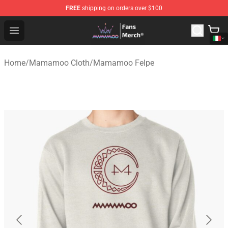
FREE
shipping on orders over $100
Mamamoo Store - Official Mamamoo Merchandise Shop
Open menu
Home
/
Mamamoo Cloth
/
Mamamoo Felpe