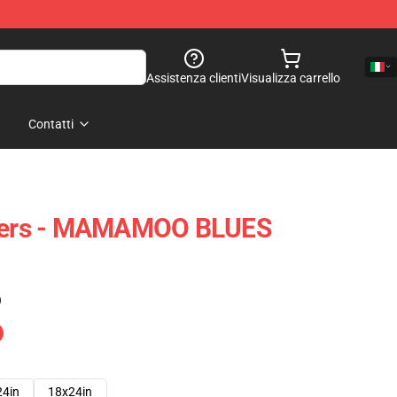
Assistenza clienti
Visualizza carrello
Contatti
ers - MAMAMOO BLUES
)
24in
18x24in