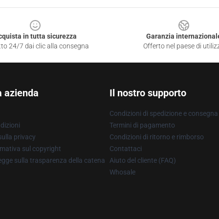
cquista in tutta sicurezza
Garanzia internazional
to 24/7 dai clic alla consegna
Offerto nel paese di utiliz
a azienda
Il nostro supporto
Condizioni di spedizione e consegna
dizioni
Termini di pagamento
ulla privacy
Condizioni di ritorno e rimborso
mativa sul copyright
Contattaci
gge sulla trasparenza della catena
Aiuto del cliente (FAQ)
Whosale