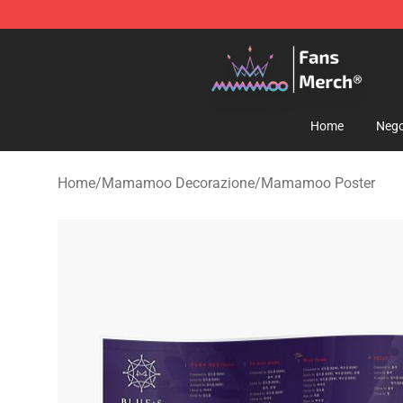
Mamamoo Store - Official Mamamoo Merchandise Sh
Home
Nego
Home
/
Mamamoo Decorazione
/
Mamamoo Poster