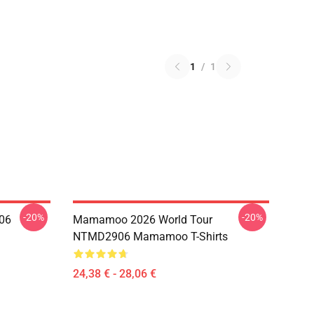
1
/
1
-20%
-20%
06
Mamamoo 2026 World Tour
NTMD2906 Mamamoo T-Shirts
24,38 € - 28,06 €