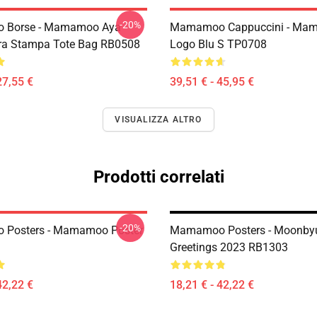
-20%
Borse - Mamamoo Aya
Mamamoo Cappuccini - Ma
ra Stampa Tote Bag RB0508
Logo Blu S TP0708
27,55 €
39,51 € - 45,95 €
VISUALIZZA ALTRO
Prodotti correlati
-20%
Posters - Mamamoo Poster
Mamamoo Posters - Moonby
Greetings 2023 RB1303
42,22 €
18,21 € - 42,22 €