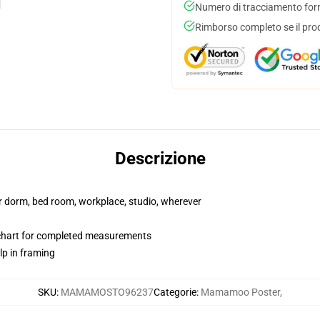
Numero di tracciamento forni
Rimborso completo se il pro
Descrizione
our dorm, bed room, workplace, studio, wherever
 chart for completed measurements
lp in framing
SKU
:
MAMAMOSTO96237
Categorie
:
Mamamoo Poster
,