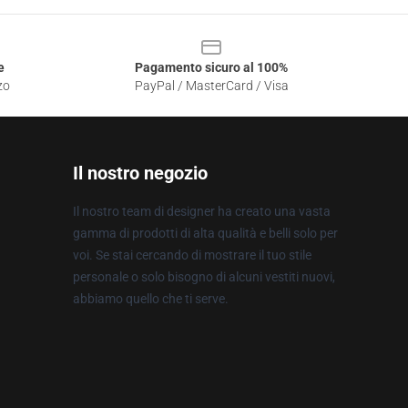
e
Pagamento sicuro al 100%
zo
PayPal / MasterCard / Visa
Il nostro negozio
Il nostro team di designer ha creato una vasta
gamma di prodotti di alta qualità e belli solo per
voi. Se stai cercando di mostrare il tuo stile
personale o solo bisogno di alcuni vestiti nuovi,
abbiamo quello che ti serve.