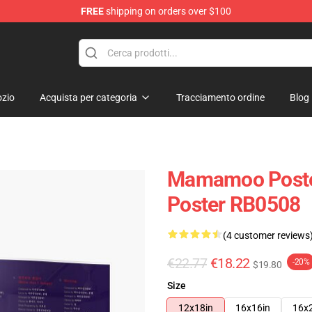
FREE
shipping on orders over $100
op
zio
Acquista per categoria
Tracciamento ordine
Blog
Mamamoo Post
Poster RB0508
(4 customer reviews
€22.77
€18.22
-20%
$19.80
Size
12x18in
16x16in
16x