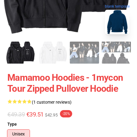
blank template
Mamamoo Hoodies - 1mycon
Tour Zipped Pullover Hoodie
(1 customer reviews)
€49.39
€39.51
-20%
$42.95
Type
Unisex