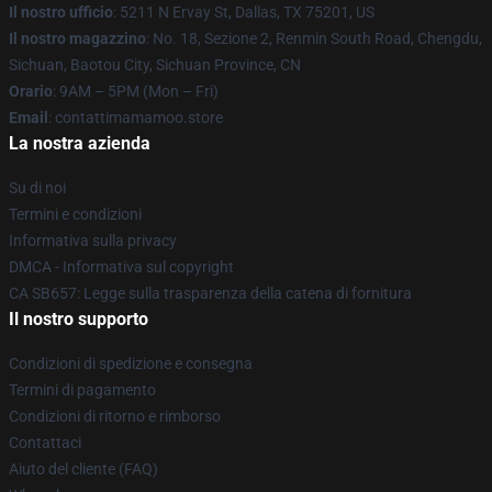
Il nostro ufficio
: 5211 N Ervay St, Dallas, TX 75201, US
Il nostro magazzino
: No. 18, Sezione 2, Renmin South Road, Chengdu,
Sichuan, Baotou City, Sichuan Province, CN
Orario
: 9AM – 5PM (Mon – Fri)
Email
: contattimamamoo.store
La nostra azienda
Su di noi
Termini e condizioni
Informativa sulla privacy
DMCA - Informativa sul copyright
CA SB657: Legge sulla trasparenza della catena di fornitura
Il nostro supporto
Condizioni di spedizione e consegna
Termini di pagamento
Condizioni di ritorno e rimborso
Contattaci
Aiuto del cliente (FAQ)