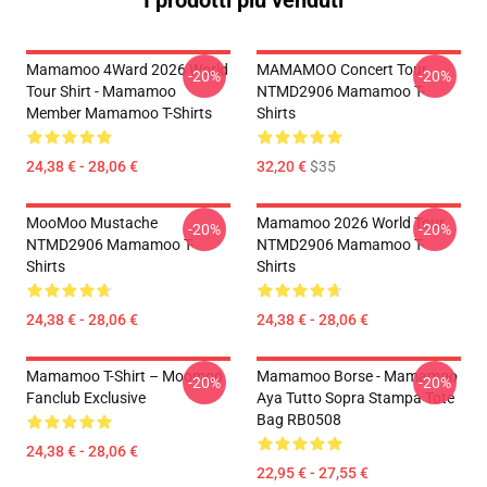
I prodotti più venduti
Mamamoo 4Ward 2026 World
MAMAMOO Concert Tour
-20%
-20%
Tour Shirt - Mamamoo
NTMD2906 Mamamoo T-
Member Mamamoo T-Shirts
Shirts
24,38 € - 28,06 €
32,20 €
$35
MooMoo Mustache
Mamamoo 2026 World Tour
-20%
-20%
NTMD2906 Mamamoo T-
NTMD2906 Mamamoo T-
Shirts
Shirts
24,38 € - 28,06 €
24,38 € - 28,06 €
Mamamoo T-Shirt – Moomoo
Mamamoo Borse - Mamamoo
-20%
-20%
Fanclub Exclusive
Aya Tutto Sopra Stampa Tote
Bag RB0508
24,38 € - 28,06 €
22,95 € - 27,55 €