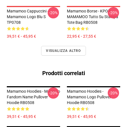
Mamamoo Cappuccini -
Mamamoo Borse - KPOP
-20%
-20%
Mamamoo Logo Blu S
MAMAMOO Tutto Su Stampa
TP0708
Tote Bag RB0508
39,51 € - 45,95 €
22,95 € - 27,55 €
VISUALIZZA ALTRO
Prodotti correlati
Mamamoo Hoodies - Moomoo
Mamamoo Hoodies -
-20%
-20%
Fandom Name Pullover
Mamamoo Logo Pullover
Hoodie RB0508
Hoodie RB0508
39,51 € - 45,95 €
39,51 € - 45,95 €