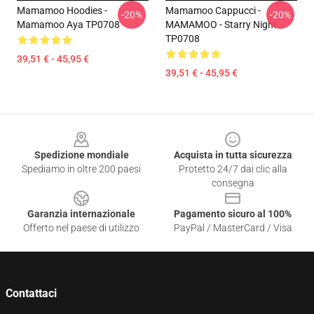
Mamamoo Hoodies -
Mamamoo Cappucci -
-20%
-20%
Mamamoo Aya TP0708
MAMAMOO - Starry Night
TP0708
39,51 € - 45,95 €
39,51 € - 45,95 €
Footer
Spedizione mondiale
Acquista in tutta sicurezza
Spediamo in oltre 200 paesi
Protetto 24/7 dai clic alla
consegna
Garanzia internazionale
Pagamento sicuro al 100%
Offerto nel paese di utilizzo
PayPal / MasterCard / Visa
Contattaci