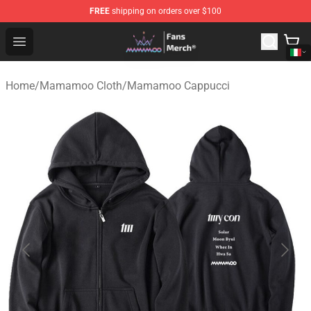
FREE
shipping on orders over $100
Mamamoo Store - Official Mamamoo Merchandise Shop
Open menu
Home
/
Mamamoo Cloth
/
Mamamoo Cappucci