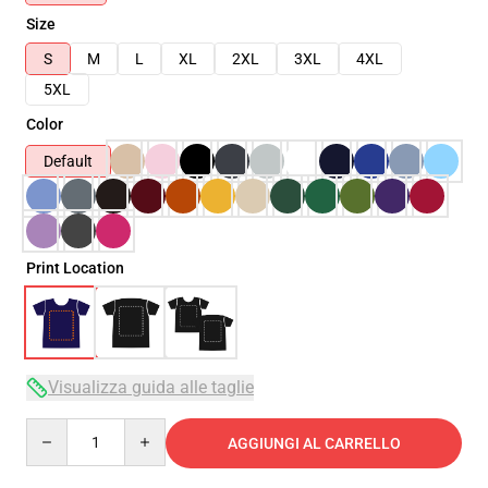
Size
S
M
L
XL
2XL
3XL
4XL
5XL
Color
Default
Print Location
Visualizza guida alle taglie
Quantity
AGGIUNGI AL CARRELLO