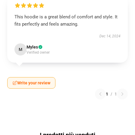
This hoodie is a great blend of comfort and style. It
fits perfectly and feels amazing.
Dec 14, 2024
Myles
M
Verified owner
Write your review
1
/
1