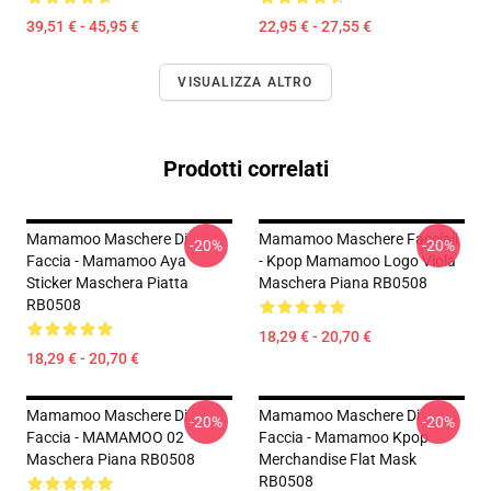
39,51 € - 45,95 €
22,95 € - 27,55 €
VISUALIZZA ALTRO
Prodotti correlati
Mamamoo Maschere Di
Mamamoo Maschere Facciali
-20%
-20%
Faccia - Mamamoo Aya
- Kpop Mamamoo Logo Viola
Sticker Maschera Piatta
Maschera Piana RB0508
RB0508
18,29 € - 20,70 €
18,29 € - 20,70 €
Mamamoo Maschere Di
Mamamoo Maschere Di
-20%
-20%
Faccia - MAMAMOO 02
Faccia - Mamamoo Kpop
Maschera Piana RB0508
Merchandise Flat Mask
RB0508