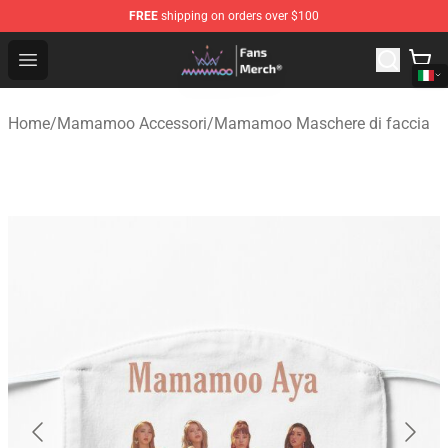
FREE
shipping on orders over $100
Mamamoo Store - Official Mamamoo Merchandise Shop
Open menu
Home
/
Mamamoo Accessori
/
Mamamoo Maschere di faccia