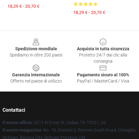
18,29 € - 20,70 €
18,29 € - 20,70 €
Footer
Spedizione mondiale
Acquista in tutta sicurezza
Spediamo in oltre 200 paesi
Protetto 24/7 dai clic alla
consegna
Garanzia internazionale
Pagamento sicuro al 100%
Offerto nel paese di utilizzo
PayPal / MasterCard / Visa
Contattaci
Il nostro ufficio
: 5211 N Ervay St, Dallas, TX 75201, US
Il nostro magazzino
: No. 18, Sezione 2, Renmin South Road, Chengdu,
Sichuan, Baotou City, Sichuan Province, CN