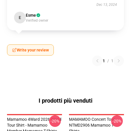
Dec 13, 2024
Esme
E
Verified owner
Write your review
1
/
1
I prodotti più venduti
Mamamoo 4Ward 2026 World
MAMAMOO Concert Tour
-20%
-20%
Tour Shirt - Mamamoo
NTMD2906 Mamamoo T-