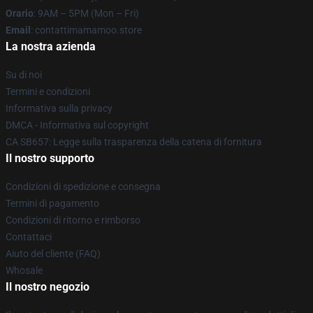
Orario
: 9AM – 5PM (Mon – Fri)
Email
: contattimamamoo.store
La nostra azienda
Su di noi
Termini e condizioni
Informativa sulla privacy
DMCA - Informativa sul copyright
CA SB657: Legge sulla trasparenza della catena di fornitura
Il nostro supporto
Condizioni di spedizione e consegna
Termini di pagamento
Condizioni di ritorno e rimborso
Contattaci
Aiuto del cliente (FAQ)
Whosale
Il nostro negozio