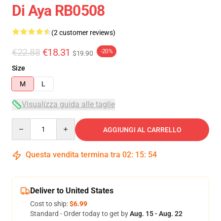
Di Aya RB0508
(2 customer reviews)
€22.88
€18.31
-20%
$19.90
Size
M
L
Visualizza guida alle taglie
Quantity
AGGIUNGI AL CARRELLO
Questa vendita termina tra
02
:
15
:
54
Deliver to United States
Cost to ship:
$6.99
Standard - Order today to get by
Aug. 15 - Aug. 22