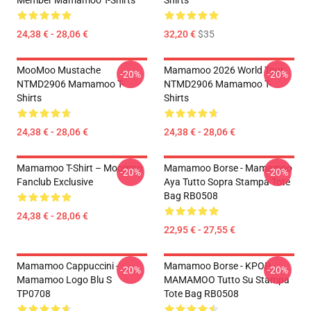
Member Mamamoo T-Shirts
Shirts
24,38 € - 28,06 €
32,20 €
$35
MooMoo Mustache
Mamamoo 2026 World Tour
-20%
-20%
NTMD2906 Mamamoo T-
NTMD2906 Mamamoo T-
Shirts
Shirts
24,38 € - 28,06 €
24,38 € - 28,06 €
Mamamoo T-Shirt – Moomoo
Mamamoo Borse - Mamamoo
-20%
-20%
Fanclub Exclusive
Aya Tutto Sopra Stampa Tote
Bag RB0508
24,38 € - 28,06 €
22,95 € - 27,55 €
Mamamoo Cappuccini -
Mamamoo Borse - KPOP
-20%
-20%
Mamamoo Logo Blu S
MAMAMOO Tutto Su Stampa
TP0708
Tote Bag RB0508