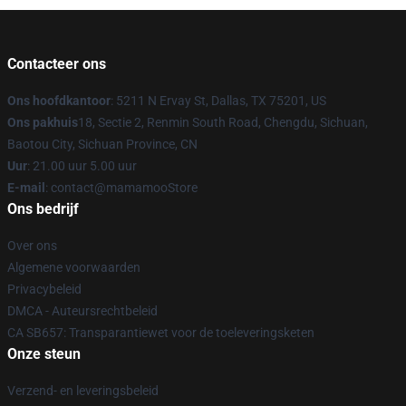
Contacteer ons
Ons hoofdkantoor
: 5211 N Ervay St, Dallas, TX 75201, US
Ons pakhuis
18, Sectie 2, Renmin South Road, Chengdu, Sichuan,
Baotou City, Sichuan Province, CN
Uur
: 21.00 uur 5.00 uur
E-mail
: contact@mamamooStore
Ons bedrijf
Over ons
Algemene voorwaarden
Privacybeleid
DMCA - Auteursrechtbeleid
CA SB657: Transparantiewet voor de toeleveringsketen
Onze steun
Verzend- en leveringsbeleid