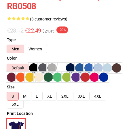
RB0508
(3 customer reviews)
€28.12
€22.49
-20%
$24.45
Type
Men
Women
Color
Default
Size
S
M
L
XL
2XL
3XL
4XL
5XL
Print Location