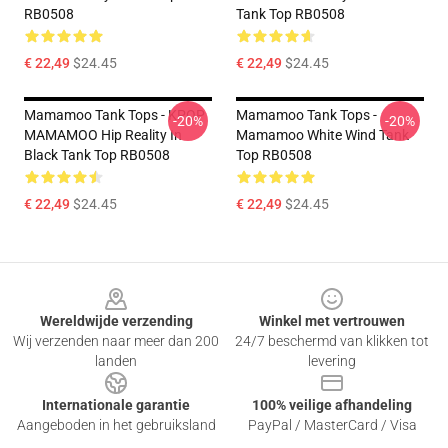
RB0508
Tank Top RB0508
€ 22,49
$24.45
€ 22,49
$24.45
Mamamoo Tank Tops - KPOP
Mamamoo Tank Tops -
-20%
-20%
MAMAMOO Hip Reality In
Mamamoo White Wind Tank
Black Tank Top RB0508
Top RB0508
€ 22,49
$24.45
€ 22,49
$24.45
Footer
Wereldwijde verzending
Winkel met vertrouwen
Wij verzenden naar meer dan 200
24/7 beschermd van klikken tot
landen
levering
Internationale garantie
100% veilige afhandeling
Aangeboden in het gebruiksland
PayPal / MasterCard / Visa