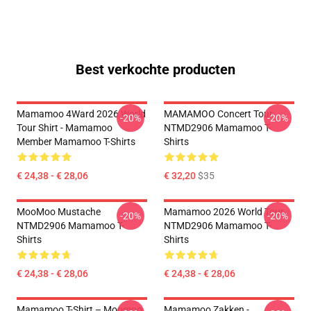
Best verkochte producten
Mamamoo 4Ward 2026 World
MAMAMOO Concert Tour
-20%
-20%
Tour Shirt - Mamamoo
NTMD2906 Mamamoo T-
Member Mamamoo T-Shirts
Shirts
€ 24,38 - € 28,06
€ 32,20
$35
MooMoo Mustache
Mamamoo 2026 World Tour
-20%
-20%
NTMD2906 Mamamoo T-
NTMD2906 Mamamoo T-
Shirts
Shirts
€ 24,38 - € 28,06
€ 24,38 - € 28,06
Mamamoo T-Shirt – Moomoo
Mamamoo Zakken -