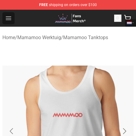
FREE
shipping on orders over $100
Mamamoo Store - Official Mamamoo Merchandise Shop
Open menu
Home
/
Mamamoo Werktuig
/
Mamamoo Tanktops