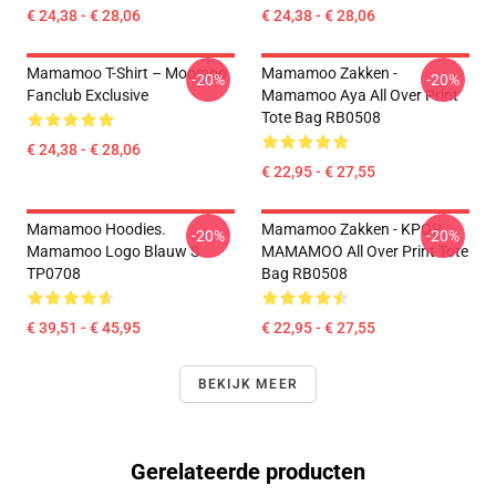
€ 24,38 - € 28,06
€ 24,38 - € 28,06
Mamamoo T-Shirt – Moomoo
Mamamoo Zakken -
-20%
-20%
Fanclub Exclusive
Mamamoo Aya All Over Print
Tote Bag RB0508
€ 24,38 - € 28,06
€ 22,95 - € 27,55
Mamamoo Hoodies.
Mamamoo Zakken - KPOP
-20%
-20%
Mamamoo Logo Blauw S
MAMAMOO All Over Print Tote
TP0708
Bag RB0508
€ 39,51 - € 45,95
€ 22,95 - € 27,55
BEKIJK MEER
Gerelateerde producten