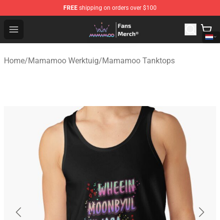
FREE
shipping on orders over $100
Mamamoo Store - Official Mamamoo Merchandise Shop
Open menu
Home
/
Mamamoo Werktuig
/
Mamamoo Tanktops