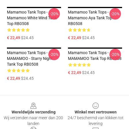
Mamamoo Tank Tops -
Mamamoo Tank Tops -
-20%
-20%
Mamamoo White Wind Tank
Mamamoo Aya Tank Top
Top RB0508
RB0508
€ 22,49
$24.45
€ 22,49
$24.45
Mamamoo Tank Tops -
Mamamoo Tank Tops -
-20%
-20%
MAMAMOO - Starry Night
MAMAMOO Tank Top RB0508
Tank Top RB0508
€ 22,49
$24.45
€ 22,49
$24.45
Footer
Wereldwijde verzending
Winkel met vertrouwen
Wij verzenden naar meer dan 200
24/7 beschermd van klikken tot
landen
levering