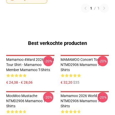
1
/
1
Best verkochte producten
Mamamoo 4Ward 2026 World
MAMAMOO Concert Tour
-20%
-20%
Tour Shirt - Mamamoo
NTMD2906 Mamamoo T-
Member Mamamoo T-Shirts
Shirts
€ 24,38 - € 28,06
€ 32,20
$35
MooMoo Mustache
Mamamoo 2026 World Tour
-20%
-20%
NTMD2906 Mamamoo T-
NTMD2906 Mamamoo T-
Shirts
Shirts