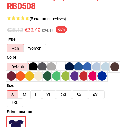
RB0508
(5 customer reviews)
€28.12
€22.49
-20%
$24.45
Type
Men
Women
Color
Default
Size
S
M
L
XL
2XL
3XL
4XL
5XL
Print Location