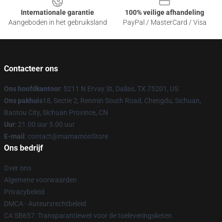
Internationale garantie
100% veilige afhandeling
Aangeboden in het gebruiksland
PayPal / MasterCard / Visa
Contacteer ons
Ons hoofdkantoor
: 5211 N Ervay St, Dallas, TX 75201, US
Ons pakhuis
18, Sectie 2, Renmin South Road, Chengdu, Sichuan,
Baotou City, Sichuan Province, CN
Uur
: 21.00 uur 5.00 uur
E-mail
: contact@mamamooStore
Ons bedrijf
Over ons
Algemene voorwaarden
Privacybeleid
DMCA - Auteursrechtbeleid
CA SB657: Transparantiewet voor de toeleveringsketen