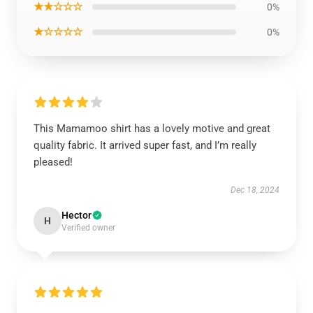
★★☆☆☆
0%
★☆☆☆☆
0%
This Mamamoo shirt has a lovely motive and great
quality fabric. It arrived super fast, and I’m really
pleased!
Dec 18, 2024
Hector
H
Verified owner