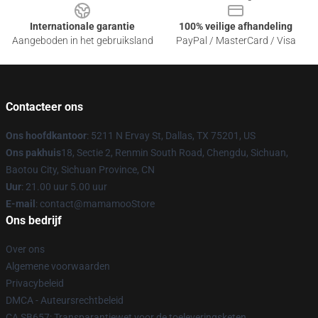
Internationale garantie
100% veilige afhandeling
Aangeboden in het gebruiksland
PayPal / MasterCard / Visa
Contacteer ons
Ons hoofdkantoor
: 5211 N Ervay St, Dallas, TX 75201, US
Ons pakhuis
18, Sectie 2, Renmin South Road, Chengdu, Sichuan,
Baotou City, Sichuan Province, CN
Uur
: 21.00 uur 5.00 uur
E-mail
: contact@mamamooStore
Ons bedrijf
Over ons
Algemene voorwaarden
Privacybeleid
DMCA - Auteursrechtbeleid
CA SB657: Transparantiewet voor de toeleveringsketen