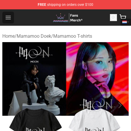
FREE
shipping on orders over $100
Mamamoo Store - Official Mamamoo Merchandise Shop
Open menu
Home
/
Mamamoo Doek
/
Mamamoo T-shirts