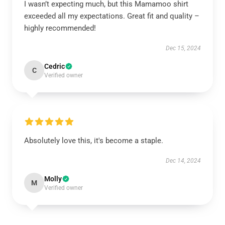
I wasn’t expecting much, but this Mamamoo shirt
exceeded all my expectations. Great fit and quality –
highly recommended!
Dec 15, 2024
Cedric
C
Verified owner
Absolutely love this, it's become a staple.
Dec 14, 2024
Molly
M
Verified owner