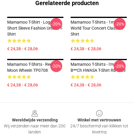
Gerelateerde producten
Mamamoo T-Shirt - Logo
Mamamoo T-Shirts - 1mycon
-20%
-20%
Short Sleeve Fashion Unisex T-
World Tour Concert Classic T-
Shirt
Shirt
€ 24,38 - € 28,06
€ 24,38 - € 28,06
Mamamoo T-Shirts - Red
Mamamoo T-Shirts - I'm A
-20%
-20%
Moon Wheein TP0708
B**ch HWASA T-Shirt RB1303
€ 24,38 - € 28,06
€ 24,38 - € 28,06
Footer
Wereldwijde verzending
Winkel met vertrouwen
Wij verzenden naar meer dan 200
24/7 beschermd van klikken tot
landen
levering