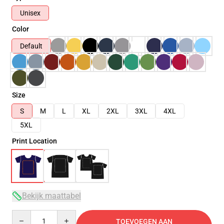
Unisex
Color
Default
Size
S
M
L
XL
2XL
3XL
4XL
5XL
Print Location
Bekijk maattabel
Quantity
TOEVOEGEN AAN