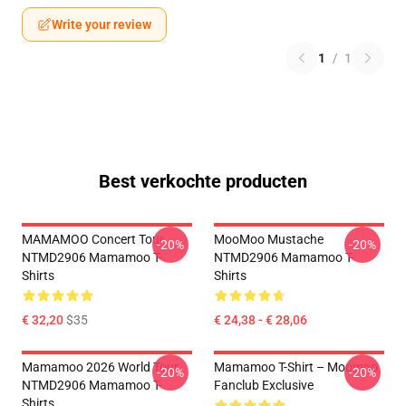
Write your review
1
/
1
Best verkochte producten
MAMAMOO Concert Tour
MooMoo Mustache
-20%
-20%
NTMD2906 Mamamoo T-
NTMD2906 Mamamoo T-
Shirts
Shirts
€ 32,20
$35
€ 24,38 - € 28,06
Mamamoo 2026 World Tour
Mamamoo T-Shirt – Moomoo
-20%
-20%
NTMD2906 Mamamoo T-
Fanclub Exclusive
Shirts