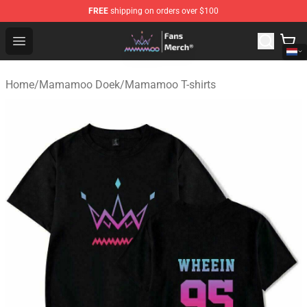
FREE
shipping on orders over $100
Mamamoo Store - Official Mamamoo Merchandise Shop
Open menu
Home
/
Mamamoo Doek
/
Mamamoo T-shirts