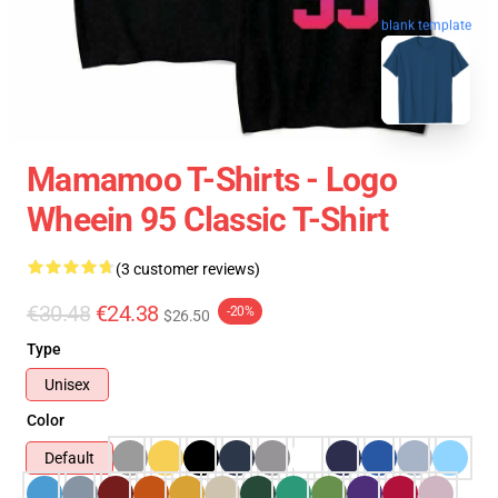
blank template
Mamamoo T-Shirts - Logo
Wheein 95 Classic T-Shirt
(3 customer reviews)
€30.48
€24.38
-20%
$26.50
Type
Unisex
Color
Default