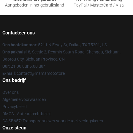
Aangeboden in het gebruiksland
PayPal / MasterCard / Visa
Contacteer ons
Ons hoofdkantoor
: 5211 N Ervay St, Dallas, TX 75201, US
Ons pakhuis
18, Sectie 2, Renmin South Road, Chengdu, Sichuan,
Baotou City, Sichuan Province, CN
Uur
: 21.00 uur 5.00 uur
E-mail
: contact@mamamooStore
Ons bedrijf
Over ons
Algemene voorwaarden
Privacybeleid
DMCA - Auteursrechtbeleid
CA SB657: Transparantiewet voor de toeleveringsketen
Onze steun