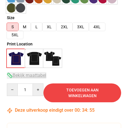
Size
S
M
L
XL
2XL
3XL
4XL
5XL
Print Location
Bekijk maattabel
Quantity
TOEVOEGEN AAN
WINKELWAGEN
Deze uitverkoop eindigt over
00
:
34
:
54