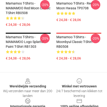
Mamamoo T-Shirts -
Mamamoo T-Shirts - Red
-20%
-20%
MAMAMOO Red Moon Classic
Moon Hwasa TP0708
T-Shirt RB0508
€ 24,38 - € 28,06
€ 24,38 - € 28,06
Mamamoo T-Shirts -
Mamamoo T-Shirts -
-20%
-20%
MAMAMOO Logo Splatter
Moonbyul Classic T-Shirt
Paint T-Shirt RB1303
RB0508
€ 24,38 - € 28,06
€ 24,38 - € 28,06
Footer
Wereldwijde verzending
Winkel met vertrouwen
Wij verzenden naar meer dan 200
24/7 beschermd van klikken tot
landen
levering
Internationale garantie
100% veilige afhandeling